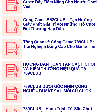
Cược Đầy Tiềm Năng Cho Người Chơi
Việt
Cổng Game B52CLUB – Tận Hưởng
Giây Phút Giải Trí Với Những Trò Chơi
Đổi Thưởng Hấp Dẫn
Tổng Quan về Cổng Game 789CLUB:
Trải Nghiệm Đẳng Cấp Cho Game Thủ
HƯỚNG DẪN TOÀN TẬP CÁCH CHƠI
VÀ KIẾM THƯỞNG HIỆU QUẢ TẠI
789CLUB
789CLUB DƯỚI GÓC NHÌN CÔNG
NGHỆ – BÍ MẬT SAU MỖI CÚ CLICK
789CLUB – Hành Trình Từ Sân Chơi