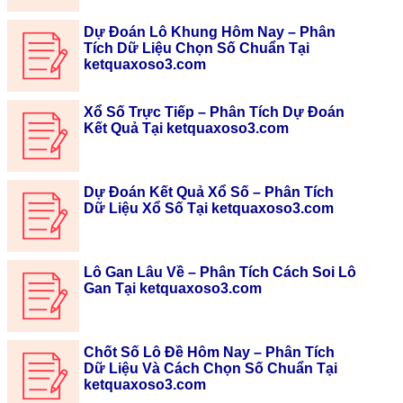
Dự Đoán Lô Khung Hôm Nay – Phân
Tích Dữ Liệu Chọn Số Chuẩn Tại
ketquaxoso3.com
Xổ Số Trực Tiếp – Phân Tích Dự Đoán
Kết Quả Tại ketquaxoso3.com
Dự Đoán Kết Quả Xổ Số – Phân Tích
Dữ Liệu Xổ Số Tại ketquaxoso3.com
Lô Gan Lâu Về – Phân Tích Cách Soi Lô
Gan Tại ketquaxoso3.com
Chốt Số Lô Đề Hôm Nay – Phân Tích
Dữ Liệu Và Cách Chọn Số Chuẩn Tại
ketquaxoso3.com