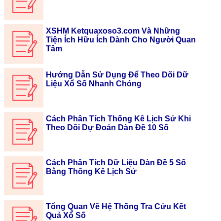
XSHM Ketquaxoso3.com Và Những
Tiện Ích Hữu Ích Dành Cho Người Quan
Tâm
Hướng Dẫn Sử Dụng Để Theo Dõi Dữ
Liệu Xổ Số Nhanh Chóng
Cách Phân Tích Thống Kê Lịch Sử Khi
Theo Dõi Dự Đoán Dàn Đề 10 Số
Cách Phân Tích Dữ Liệu Dàn Đề 5 Số
Bằng Thống Kê Lịch Sử
Tổng Quan Về Hệ Thống Tra Cứu Kết
Quả Xổ Số