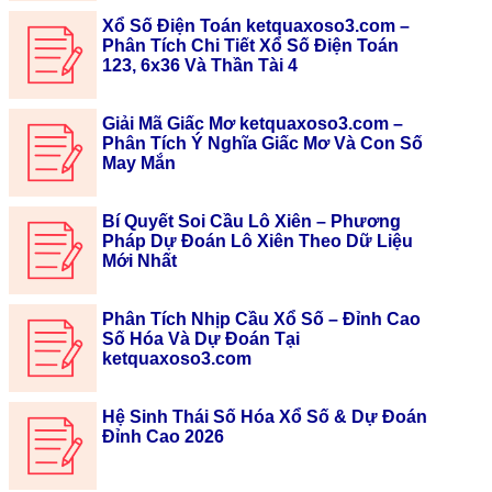
Xổ Số Điện Toán ketquaxoso3.com –
Phân Tích Chi Tiết Xổ Số Điện Toán
123, 6x36 Và Thần Tài 4
Giải Mã Giấc Mơ ketquaxoso3.com –
Phân Tích Ý Nghĩa Giấc Mơ Và Con Số
May Mắn
Bí Quyết Soi Cầu Lô Xiên – Phương
Pháp Dự Đoán Lô Xiên Theo Dữ Liệu
Mới Nhất
Phân Tích Nhịp Cầu Xổ Số – Đỉnh Cao
Số Hóa Và Dự Đoán Tại
ketquaxoso3.com
Hệ Sinh Thái Số Hóa Xổ Số & Dự Đoán
Đỉnh Cao 2026