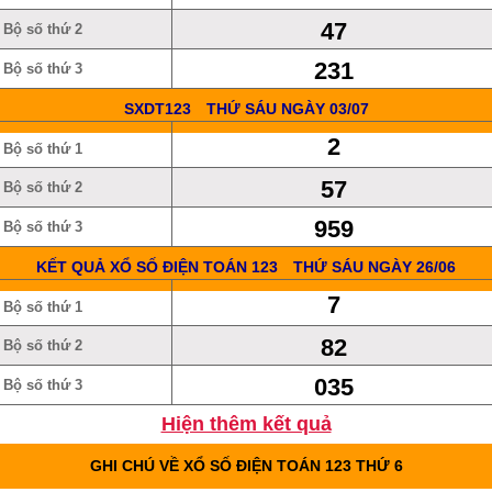
47
Bộ số thứ 2
231
Bộ số thứ 3
SXDT123
THỨ SÁU NGÀY 03/07
2
Bộ số thứ 1
57
Bộ số thứ 2
959
Bộ số thứ 3
KẾT QUẢ XỔ SỐ ĐIỆN TOÁN 123
THỨ SÁU NGÀY 26/06
7
Bộ số thứ 1
82
Bộ số thứ 2
035
Bộ số thứ 3
Hiện thêm kết quả
GHI CHÚ VỀ XỔ SỐ ĐIỆN TOÁN 123 THỨ 6