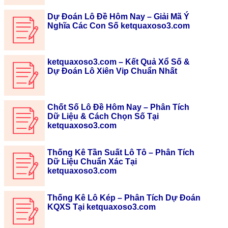
Dự Đoán Lô Đề Hôm Nay – Giải Mã Ý
Nghĩa Các Con Số ketquaxoso3.com
ketquaxoso3.com – Kết Quả Xổ Số &
Dự Đoán Lô Xiên Vip Chuẩn Nhất
Chốt Số Lô Đề Hôm Nay – Phân Tích
Dữ Liệu & Cách Chọn Số Tại
ketquaxoso3.com
Thống Kê Tần Suất Lô Tô – Phân Tích
Dữ Liệu Chuẩn Xác Tại
ketquaxoso3.com
Thống Kê Lô Kép – Phân Tích Dự Đoán
KQXS Tại ketquaxoso3.com