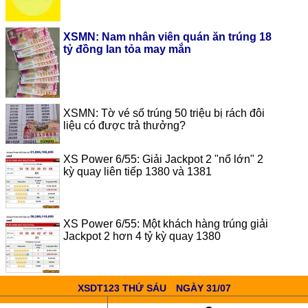
XSMN: Nam nhân viên quán ăn trúng 18
tỷ đồng lan tỏa may mắn
XSMN: Tờ vé số trúng 50 triệu bị rách đôi
liệu có được trả thưởng?
XS Power 6/55: Giải Jackpot 2 "nổ lớn" 2
kỳ quay liên tiếp 1380 và 1381
XS Power 6/55: Một khách hàng trúng giải
Jackpot 2 hơn 4 tỷ kỳ quay 1380
XSDT123 THỨ SÁU
NGÀY 31/07