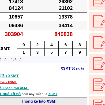
17418
26392
84124
21102
10657
13378
09486
38414
303904
840838
0
2
4
6
8
 XSMT:
1
3
5
7
9
2 số
3 số
XSMT 30 ngày
Cầu XSMT
đoán XSMT
ầu bạch thủ XSMT
t quả xổ số
hôm nay: kết quả
XSMT
Thống kê lôtô XSMT