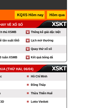
KQXS Hôm nay
Hôm qua
 HAY VỀ XỔ SỐ
ch thủ XSMB
Thống kê giải đặc biệt
ê tần suất lôtô
Lịch mở thưởng
Quay thử xổ số
B tuần XSMB
Kết quả bóng đá
QUA
(THỨ HAI, 06/04)
ắc
Hồ Chí Minh
Đồng Tháp
n
Thừa Thiên Huế
 3D
Lotto Vietlott