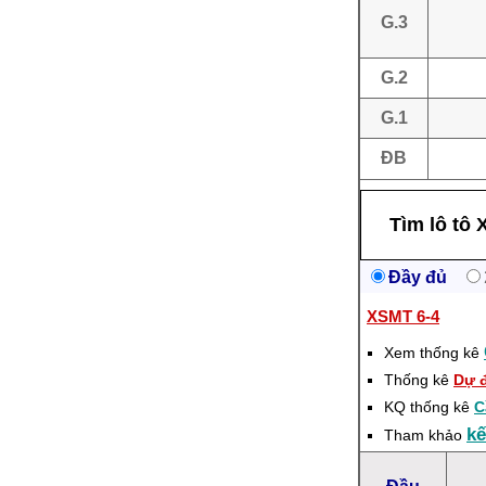
G.3
G.2
G.1
ĐB
Tìm lô tô
Đầy đủ
XSMT 6-4
Xem thống kê
Thống kê
Dự 
KQ thống kê
C
kế
Tham khảo