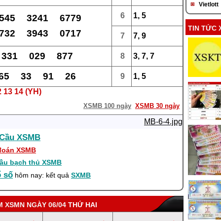
Vietlott
6
1, 5
545 3241 6779
TIN TỨC 
732 3943 0717
7
7, 9
331 029 877
8
3, 7, 7
65 33 91 26
9
1, 5
2 13 14 (YH)
XSMB 100 ngày
XSMB 30 ngày
MB-6-4.jpg
Cầu XSMB
đoán XSMB
ầu bạch thủ XSMB
ổ số
hôm nay: kết quả
SXMB
M
XSMN NGÀY 06/04
THỨ HAI