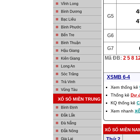
Vĩnh Long
4
Bình Dương
G5
Bạc Liêu
4
Bình Phước
Bến Tre
G6
Bình Thuận
G7
Hậu Giang
Mã ĐB:
2 5 8 1
Kiên Giang
Long An
Sóc Trăng
XSMB 6-4
Trà Vinh
Xem thống kê
Vũng Tàu
Thống kê
Dự 
XỔ SỐ MIỀN TRUNG
KQ thống kê
C
Bình Định
x
Xem nhanh
Đắk Lắk
Đà Nẵng
XỔ SỐ MIỀN NA
Đắk Nông
Gia Lai
Thứ 2