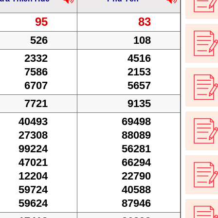
95
83
526
108
2332
4516
7586
2153
6707
5657
7721
9135
40493
69498
27308
88089
99224
56281
47021
66294
12204
22790
59724
40588
59624
87946