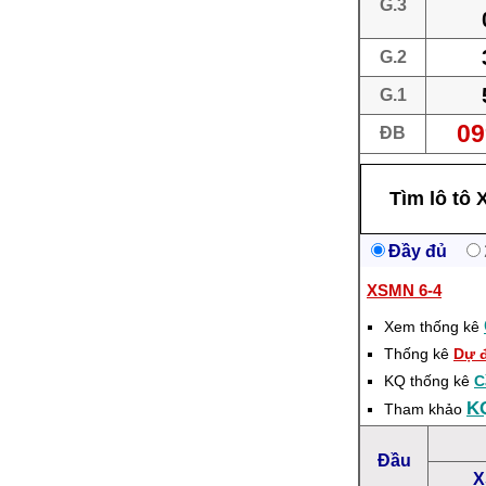
G.3
G.2
G.1
09
ĐB
Tìm lô tô
Đầy đủ
XSMN 6-4
Xem thống kê
Thống kê
Dự 
KQ thống kê
C
K
Tham khảo
Đầu
X