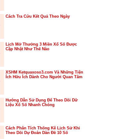
Cách Tra Cứu Kết Quả Theo Ngày
Lịch Mở Thưởng 3 Miền Xổ Số Được
Cập Nhật Như Thế Nào
XSHM Ketquaxoso3.com Và Những Tiện
Ích Hữu Ích Dành Cho Người Quan Tâm
Hướng Dẫn Sử Dụng Để Theo Dõi Dữ
Liệu Xổ Số Nhanh Chóng
Cách Phân Tích Thống Kê Lịch Sử Khi
Theo Dõi Dự Đoán Dàn Đề 10 Số