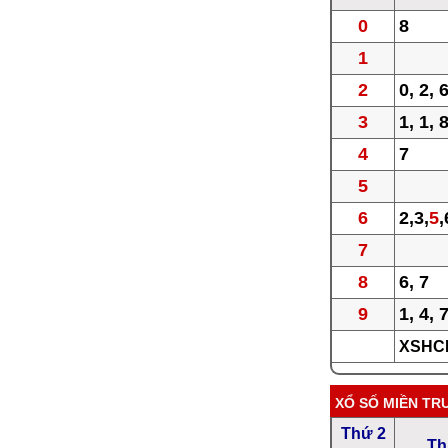
0
8
1
2
0, 2, 
3
1, 1, 
4
7
5
6
2,3,
5
,
7
8
6, 7
9
1, 4, 
XSHCM
XỔ SỐ MIỀN TR
Thứ 2
Th