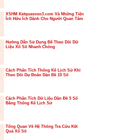
XSHM Ketquaxoso3.com Và Những Tiện
Ích Hữu Ích Dành Cho Người Quan Tâm
Hướng Dẫn Sử Dụng Để Theo Dõi Dữ
Liệu Xổ Số Nhanh Chóng
Cách Phân Tích Thống Kê Lịch Sử Khi
Theo Dõi Dự Đoán Dàn Đề 10 Số
Cách Phân Tích Dữ Liệu Dàn Đề 5 Số
Bằng Thống Kê Lịch Sử
Tổng Quan Về Hệ Thống Tra Cứu Kết
Quả Xổ Số