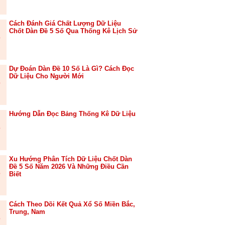
Cách Đánh Giá Chất Lượng Dữ Liệu
Chốt Dàn Đề 5 Số Qua Thống Kê Lịch Sử
Dự Đoán Dàn Đề 10 Số Là Gì? Cách Đọc
Dữ Liệu Cho Người Mới
Hướng Dẫn Đọc Bảng Thống Kê Dữ Liệu
Xu Hướng Phân Tích Dữ Liệu Chốt Dàn
Đề 5 Số Năm 2026 Và Những Điều Cần
Biết
Cách Theo Dõi Kết Quả Xổ Số Miền Bắc,
Trung, Nam