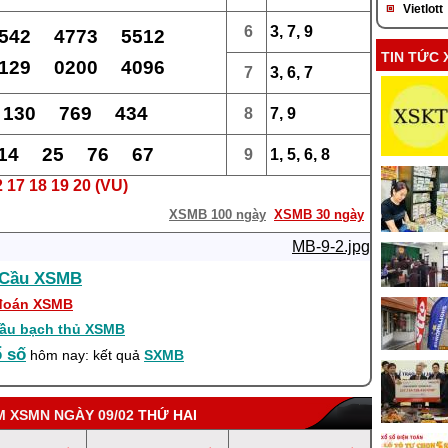
Vietlott
6
3, 7, 9
542 4773 5512
TIN TỨC 
129 0200 4096
7
3, 6, 7
130 769 434
8
7, 9
14 25 76 67
9
1, 5, 6, 8
2 17 18 19 20 (VU)
XSMB 100 ngày
XSMB 30 ngày
MB-9-2.jpg
Cầu XSMB
đoán XSMB
ầu bạch thủ XSMB
ổ số
hôm nay: kết quả
SXMB
M
XSMN NGÀY 09/02
THỨ HAI