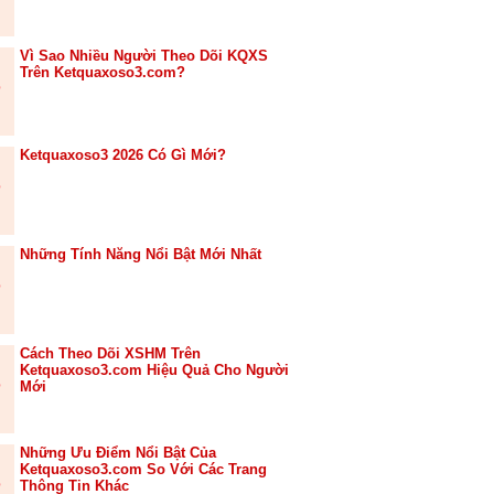
Vì Sao Nhiều Người Theo Dõi KQXS
Trên Ketquaxoso3.com?
Ketquaxoso3 2026 Có Gì Mới?
Những Tính Năng Nổi Bật Mới Nhất
Cách Theo Dõi XSHM Trên
Ketquaxoso3.com Hiệu Quả Cho Người
Mới
Những Ưu Điểm Nổi Bật Của
Ketquaxoso3.com So Với Các Trang
Thông Tin Khác