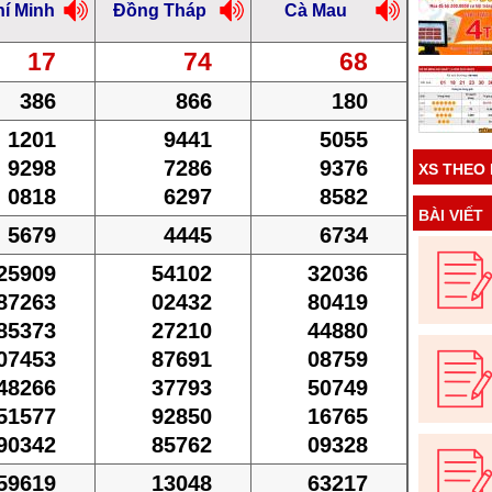
í Minh
Đồng Tháp
Cà Mau
17
74
68
386
866
180
1201
9441
5055
9298
7286
9376
XS THEO
0818
6297
8582
BÀI VIẾT
5679
4445
6734
25909
54102
32036
87263
02432
80419
85373
27210
44880
07453
87691
08759
48266
37793
50749
51577
92850
16765
90342
85762
09328
59619
13048
63217