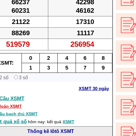
66237
42298
60231
46162
21122
17310
88269
11117
519579
256954
0
2
4
6
8
 XSMT:
1
3
5
7
9
2 số
3 số
XSMT 30 ngày
Cầu XSMT
đoán XSMT
ầu bạch thủ XSMT
t quả xổ số
hôm nay: kết quả
XSMT
Thống kê lôtô XSMT