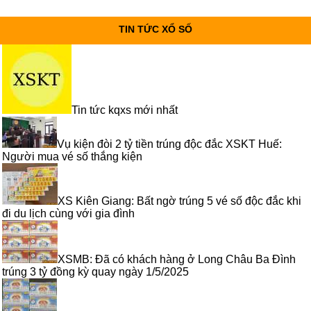
TIN TỨC XỔ SỐ
Tin tức kqxs mới nhất
Vụ kiện đòi 2 tỷ tiền trúng độc đắc XSKT Huế:
Người mua vé số thắng kiện
XS Kiên Giang: Bất ngờ trúng 5 vé số độc đắc khi
đi du lịch cùng với gia đình
XSMB: Đã có khách hàng ở Long Châu Ba Đình
trúng 3 tỷ đồng kỳ quay ngày 1/5/2025