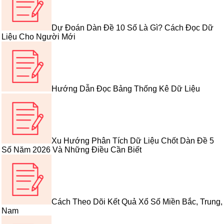
Dự Đoán Dàn Đề 10 Số Là Gì? Cách Đọc Dữ
Liệu Cho Người Mới
Hướng Dẫn Đọc Bảng Thống Kê Dữ Liệu
Xu Hướng Phân Tích Dữ Liệu Chốt Dàn Đề 5
Số Năm 2026 Và Những Điều Cần Biết
Cách Theo Dõi Kết Quả Xổ Số Miền Bắc, Trung,
Nam