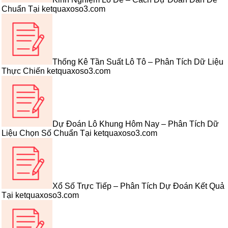
Chuẩn Tại ketquaxoso3.com
Thống Kê Tần Suất Lô Tô – Phân Tích Dữ Liệu
Thực Chiến ketquaxoso3.com
Dự Đoán Lô Khung Hôm Nay – Phân Tích Dữ
Liệu Chọn Số Chuẩn Tại ketquaxoso3.com
Xổ Số Trực Tiếp – Phân Tích Dự Đoán Kết Quả
Tại ketquaxoso3.com