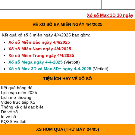
Xổ số Max 3D 30 ngày
VỀ
XỔ SỐ BA MIỀN
NGÀY 4/4/2025
Kết quả xổ số 3 miền ngày 4/4/2025 bao gồm:
Xổ số Miền Bắc ngày 4/4/2025
Xổ số Miền Nam ngày 4/4/2025
Xổ số Miền Trung ngày 4/4/2025
Xổ số Mega ngày 4-4-2025
(Vietlott)
Xổ số Max 3D và Max 3D+ ngày 4-4-2025
(Vietlott)
TIỆN ÍCH HAY VỀ XỔ SỐ
Kết quả bóng đá
Lịch vạn niên 2025
Lịch mở thưởng
Video trực tiếp XS
Thống kê giải đặc biệt
Dò vé số
In vé số
KQXS Vietlott
XS HÔM QUA
(THỨ BẢY, 24/05)