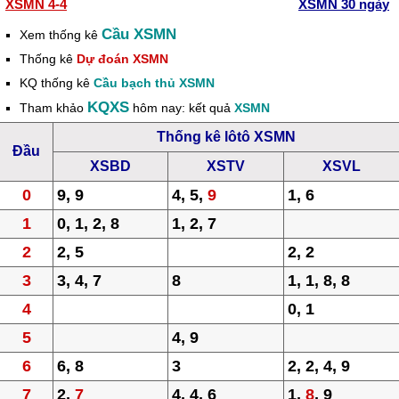
XSMN 4-4
XSMN 30 ngày
Cầu XSMN
Xem thống kê
Thống kê
Dự đoán XSMN
KQ thống kê
Cầu bạch thủ XSMN
KQXS
Tham khảo
hôm nay: kết quả
XSMN
Thống kê lôtô XSMN
Đầu
XSBD
XSTV
XSVL
0
9, 9
4, 5,
9
1, 6
1
0, 1, 2, 8
1, 2, 7
2
2, 5
2, 2
3
3, 4, 7
8
1, 1, 8, 8
4
0, 1
5
4, 9
6
6, 8
3
2, 2, 4, 9
7
2,
7
4, 4, 6
1,
8
, 9