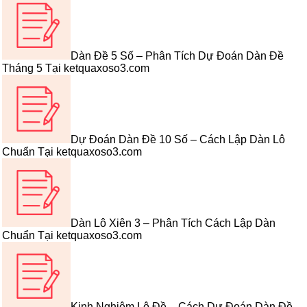
Dàn Đề 5 Số – Phân Tích Dự Đoán Dàn Đề
Tháng 5 Tại ketquaxoso3.com
Dự Đoán Dàn Đề 10 Số – Cách Lập Dàn Lô
Chuẩn Tại ketquaxoso3.com
Dàn Lô Xiên 3 – Phân Tích Cách Lập Dàn
Chuẩn Tại ketquaxoso3.com
Kinh Nghiệm Lô Đề – Cách Dự Đoán Dàn Đề