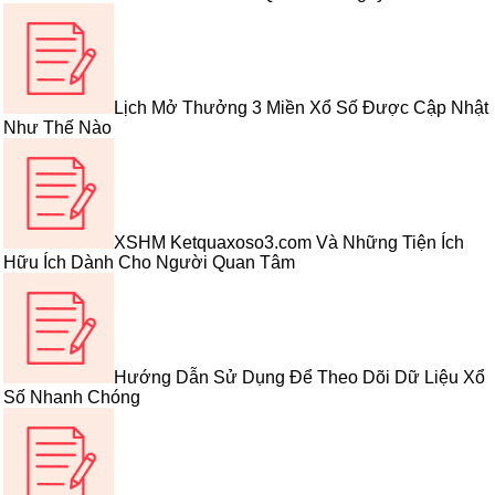
Lịch Mở Thưởng 3 Miền Xổ Số Được Cập Nhật
Như Thế Nào
XSHM Ketquaxoso3.com Và Những Tiện Ích
Hữu Ích Dành Cho Người Quan Tâm
Hướng Dẫn Sử Dụng Để Theo Dõi Dữ Liệu Xổ
Số Nhanh Chóng