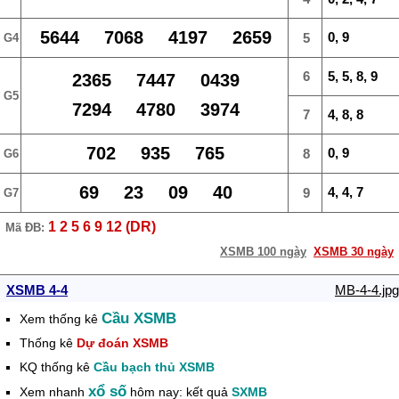
5644 7068 4197 2659
0, 9
5
G4
6
5, 5, 8, 9
2365 7447 0439
G5
7294 4780 3974
7
4, 8, 8
702 935 765
0, 9
8
G6
69 23 09 40
4, 4, 7
9
G7
1 2 5 6 9 12 (DR)
Mã ĐB:
XSMB 100 ngày
XSMB 30 ngày
XSMB 4-4
MB-4-4.jpg
Cầu XSMB
Xem thống kê
Thống kê
Dự đoán XSMB
KQ thống kê
Cầu bạch thủ XSMB
xổ số
Xem nhanh
hôm nay: kết quả
SXMB