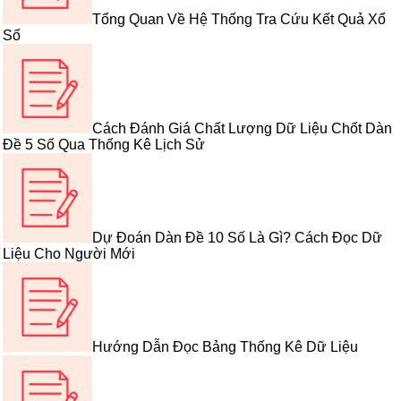
Tổng Quan Về Hệ Thống Tra Cứu Kết Quả Xổ
Số
Cách Đánh Giá Chất Lượng Dữ Liệu Chốt Dàn
Đề 5 Số Qua Thống Kê Lịch Sử
Dự Đoán Dàn Đề 10 Số Là Gì? Cách Đọc Dữ
Liệu Cho Người Mới
Hướng Dẫn Đọc Bảng Thống Kê Dữ Liệu