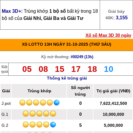
Max 3D+:
Trùng khớp
1 bộ số
bất kỳ trong 18
Giải bảy
3,155
40K:
bộ số của
Giải Nhì, Giải Ba và Giải Tư
Xổ số Max 3D 30 ngày
XS LOTTO 13H
NGÀY 31-10-2025
(
THỨ SÁU
)
Kỳ mở thưởng:
#00249 (13h)
05 08 15 17 18
10
Kết
quả
Thống kê trúng giải
Số người
Giải
Trùng khớp
Trị giá giải (VNĐ)
trúng
0
J.pot
7,622,412,500
0
G.1
10,000,000
5
G.2
5,000,000