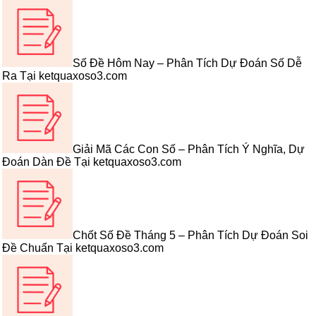
Số Đề Hôm Nay – Phân Tích Dự Đoán Số Dễ
Ra Tại ketquaxoso3.com
Giải Mã Các Con Số – Phân Tích Ý Nghĩa, Dự
Đoán Dàn Đề Tại ketquaxoso3.com
Chốt Số Đề Tháng 5 – Phân Tích Dự Đoán Soi
Đề Chuẩn Tại ketquaxoso3.com