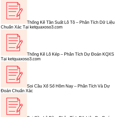
Thống Kê Tần Suất Lô Tô – Phân Tích Dữ Liệu
Chuẩn Xác Tại ketquaxoso3.com
Thống Kê Lô Kép – Phân Tích Dự Đoán KQXS
Tại ketquaxoso3.com
Soi Cầu Xổ Số Hôm Nay – Phân Tích Và Dự
Đoán Chuẩn Xác