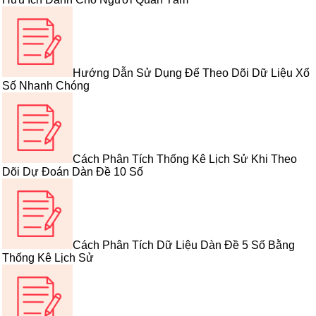
Hướng Dẫn Sử Dụng Để Theo Dõi Dữ Liệu Xổ
Số Nhanh Chóng
Cách Phân Tích Thống Kê Lịch Sử Khi Theo
Dõi Dự Đoán Dàn Đề 10 Số
Cách Phân Tích Dữ Liệu Dàn Đề 5 Số Bằng
Thống Kê Lịch Sử