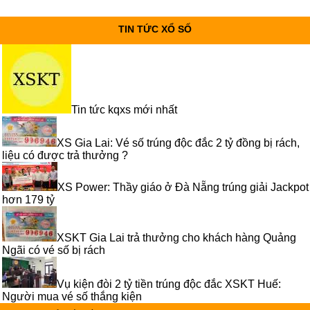
TIN TỨC XỔ SỐ
Tin tức kqxs mới nhất
XS Gia Lai: Vé số trúng độc đắc 2 tỷ đồng bị rách,
liệu có được trả thưởng ?
XS Power: Thầy giáo ở Đà Nẵng trúng giải Jackpot
hơn 179 tỷ
XSKT Gia Lai trả thưởng cho khách hàng Quảng
Ngãi có vé số bị rách
Vụ kiện đòi 2 tỷ tiền trúng độc đắc XSKT Huế:
Người mua vé số thắng kiện