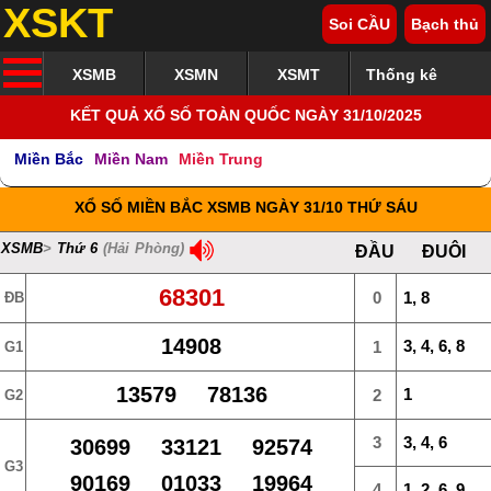
XSKT
Soi CẦU
Bạch thủ
XSMB
XSMN
XSMT
Thống kê
KẾT QUẢ XỔ SỐ TOÀN QUỐC NGÀY 31/10/2025
Miền Bắc
Miền Nam
Miền Trung
XỔ SỐ MIỀN BẮC
XSMB NGÀY 31/10
THỨ SÁU
XSMB
>
Thứ 6
(Hải Phòng)
ĐẦU
ĐUÔI
68301
0
1, 8
ĐB
14908
3, 4, 6, 8
1
G1
13579 78136
1
2
G2
3
3, 4, 6
30699 33121 92574
G3
90169 01033 19964
4
1, 2, 6, 9