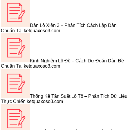
Dàn Lô Xiên 3 – Phân Tích Cách Lập Dàn
Chuẩn Tại ketquaxoso3.com
Kinh Nghiệm Lô Đề – Cách Dự Đoán Dàn Đề
Chuẩn Tại ketquaxoso3.com
Thống Kê Tần Suất Lô Tô – Phân Tích Dữ Liệu
Thực Chiến ketquaxoso3.com