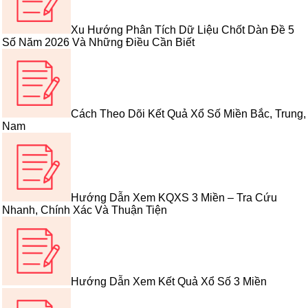
Xu Hướng Phân Tích Dữ Liệu Chốt Dàn Đề 5
Số Năm 2026 Và Những Điều Cần Biết
Cách Theo Dõi Kết Quả Xổ Số Miền Bắc, Trung,
Nam
Hướng Dẫn Xem KQXS 3 Miền – Tra Cứu
Nhanh, Chính Xác Và Thuận Tiện
Hướng Dẫn Xem Kết Quả Xổ Số 3 Miền