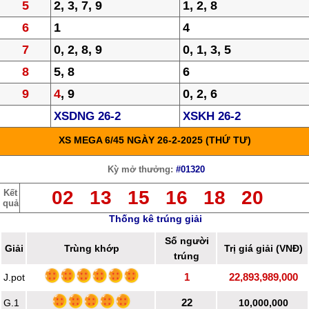
5
2, 3, 7, 9
1, 2, 8
6
1
4
7
0, 2, 8, 9
0, 1, 3, 5
8
5, 8
6
9
4
, 9
0, 2, 6
XSDNG 26-2
XSKH 26-2
XS MEGA 6/45
NGÀY 26-2-2025
(
THỨ TƯ
)
Kỳ mở thưởng:
#01320
02 13 15 16 18 20
Kết
quả
Thống kê trúng giải
Số người
Giải
Trùng khớp
Trị giá giải (VNĐ)
trúng
1
22,893,989,000
J.pot
22
G.1
10,000,000