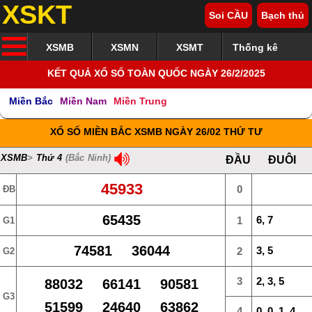
XSKT
Soi CẦU
Bạch thủ
XSMB
XSMN
XSMT
Thống kê
KẾT QUẢ XỔ SỐ TOÀN QUỐC NGÀY 26/2/2025
Miền Bắc
Miền Nam
Miền Trung
XỔ SỐ MIỀN BẮC
XSMB NGÀY 26/02
THỨ TƯ
XSMB
>
Thứ 4
(Bắc Ninh)
ĐẦU
ĐUÔI
45933
0
ĐB
65435
6, 7
1
G1
74581 36044
3, 5
2
G2
3
2, 3, 5
88032 66141 90581
G3
51599 24640 63862
4
0, 0, 1, 4