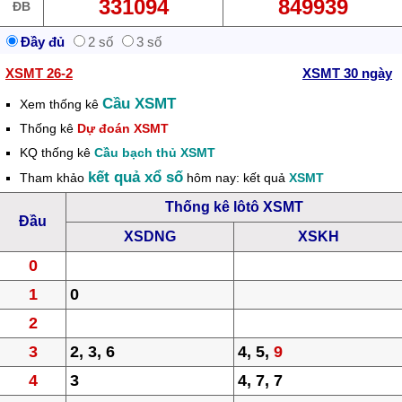
331094
849939
ĐB
Đầy đủ
2 số
3 số
XSMT 26-2
XSMT 30 ngày
Cầu XSMT
Xem thống kê
Thống kê
Dự đoán XSMT
KQ thống kê
Cầu bạch thủ XSMT
kết quả xổ số
Tham khảo
hôm nay: kết quả
XSMT
Thống kê lôtô XSMT
Đầu
XSDNG
XSKH
0
1
0
2
3
2, 3, 6
4, 5,
9
4
3
4, 7, 7