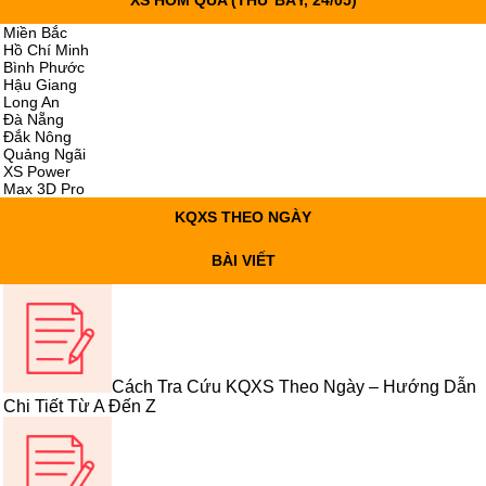
XS HÔM QUA
(THỨ BẢY, 24/05)
Miền Bắc
Hồ Chí Minh
Bình Phước
Hậu Giang
Long An
Đà Nẵng
Đắk Nông
Quảng Ngãi
XS Power
Max 3D Pro
KQXS THEO NGÀY
BÀI VIẾT
Cách Tra Cứu KQXS Theo Ngày – Hướng Dẫn
Chi Tiết Từ A Đến Z