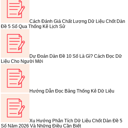
Cách Đánh Giá Chất Lượng Dữ Liệu Chốt Dàn
Đề 5 Số Qua Thống Kê Lịch Sử
Dự Đoán Dàn Đề 10 Số Là Gì? Cách Đọc Dữ
Liệu Cho Người Mới
Hướng Dẫn Đọc Bảng Thống Kê Dữ Liệu
Xu Hướng Phân Tích Dữ Liệu Chốt Dàn Đề 5
Số Năm 2026 Và Những Điều Cần Biết