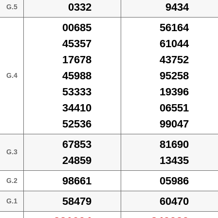
0332
9434
G.5
00685
56164
45357
61044
17678
43752
45988
95258
G.4
53333
19396
34410
06551
52536
99047
67853
81690
G.3
24859
13435
98661
05986
G.2
58479
60470
G.1