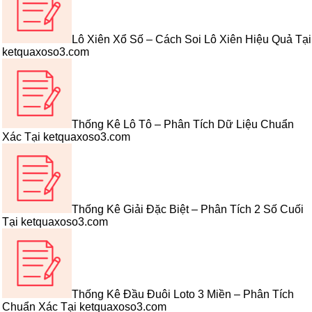
Lô Xiên Xổ Số – Cách Soi Lô Xiên Hiệu Quả Tại
ketquaxoso3.com
Thống Kê Lô Tô – Phân Tích Dữ Liệu Chuẩn
Xác Tại ketquaxoso3.com
Thống Kê Giải Đặc Biệt – Phân Tích 2 Số Cuối
Tại ketquaxoso3.com
Thống Kê Đầu Đuôi Loto 3 Miền – Phân Tích
Chuẩn Xác Tại ketquaxoso3.com