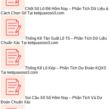
Chốt Số Lô Đề Hôm Nay – Phân Tích Dữ Liệu &
Cách Chọn Số Tại ketquaxoso3.com
Thống Kê Tần Suất Lô Tô – Phân Tích Dữ Liệu
Chuẩn Xác Tại ketquaxoso3.com
Thống Kê Lô Kép – Phân Tích Dự Đoán KQXS
Tại ketquaxoso3.com
Soi Cầu Xổ Số Hôm Nay – Phân Tích Và Dự
Đoán Chuẩn Xác