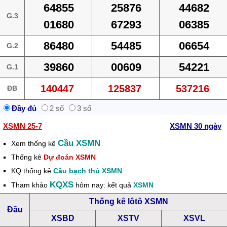
64855
25876
44682
G.3
01680
67293
06385
86480
54485
06654
G.2
39860
00609
54221
G.1
140447
125837
537216
ĐB
Đầy đủ
2 số
3 số
XSMN 25-7
XSMN 30 ngày
Cầu XSMN
Xem thống kê
Thống kê
Dự đoán XSMN
KQ thống kê
Cầu bạch thủ XSMN
KQXS
Tham khảo
hôm nay: kết quả
XSMN
Thống kê lôtô XSMN
Đầu
XSBD
XSTV
XSVL