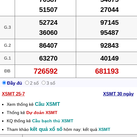
51507
27044
52724
97145
G.3
36060
95487
86407
92843
G.2
63270
40149
G.1
726592
681193
ĐB
Đầy đủ
2 số
3 số
XSMT 25-7
XSMT 30 ngày
Cầu XSMT
Xem thống kê
Thống kê
Dự đoán XSMT
KQ thống kê
Cầu bạch thủ XSMT
kết quả xổ số
Tham khảo
hôm nay: kết quả
XSMT