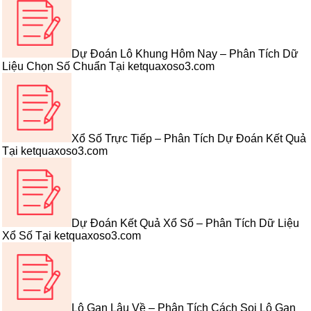
Dự Đoán Lô Khung Hôm Nay – Phân Tích Dữ
Liệu Chọn Số Chuẩn Tại ketquaxoso3.com
Xổ Số Trực Tiếp – Phân Tích Dự Đoán Kết Quả
Tại ketquaxoso3.com
Dự Đoán Kết Quả Xổ Số – Phân Tích Dữ Liệu
Xổ Số Tại ketquaxoso3.com
Lô Gan Lâu Về – Phân Tích Cách Soi Lô Gan