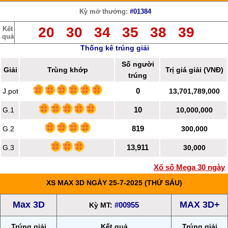
Kỳ mở thưởng:
#01384
20 30 34 35 38 39
Kết
quả
Thống kê trúng giải
Số người
Giải
Trùng khớp
Trị giá giải (VNĐ)
trúng
0
J.pot
13,701,789,000
10
G.1
10,000,000
819
G.2
300,000
13,911
G.3
30,000
Xổ số Mega 30 ngày
XS MAX 3D
NGÀY 25-7-2025
(
THỨ SÁU
)
Max 3D
MAX 3D+
#00955
Kỳ MT:
Trúng giải
Kết quả
Trúng giải