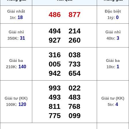
Giải nhất
Đặc biệt
486 877
18
0
1tr:
1tỷ:
494 214
Giải nhì
Giải nhì
31
3
350K:
927 260
40tr:
316 038
Giải ba
Giải ba
005 733
140
1
210K:
10tr:
942 654
993 022
493 483
Giải tư (KK)
Giải tư (KK)
120
4
100K:
811 768
5tr:
775 099