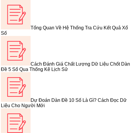
Tổng Quan Về Hệ Thống Tra Cứu Kết Quả Xổ
Số
Cách Đánh Giá Chất Lượng Dữ Liệu Chốt Dàn
Đề 5 Số Qua Thống Kê Lịch Sử
Dự Đoán Dàn Đề 10 Số Là Gì? Cách Đọc Dữ
Liệu Cho Người Mới