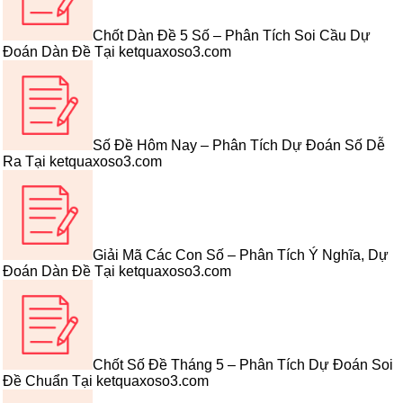
Chốt Dàn Đề 5 Số – Phân Tích Soi Cầu Dự
Đoán Dàn Đề Tại ketquaxoso3.com
Số Đề Hôm Nay – Phân Tích Dự Đoán Số Dễ
Ra Tại ketquaxoso3.com
Giải Mã Các Con Số – Phân Tích Ý Nghĩa, Dự
Đoán Dàn Đề Tại ketquaxoso3.com
Chốt Số Đề Tháng 5 – Phân Tích Dự Đoán Soi
Đề Chuẩn Tại ketquaxoso3.com