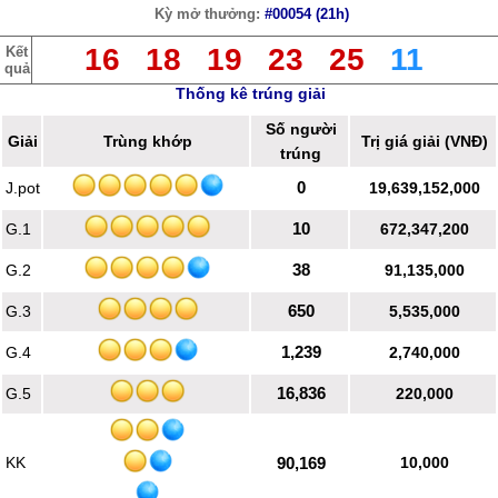
Kỳ mở thưởng:
#00054 (21h)
16 18 19 23 25
11
Kết
quả
Thống kê trúng giải
Số người
Giải
Trùng khớp
Trị giá giải (VNĐ)
trúng
0
J.pot
19,639,152,000
10
G.1
672,347,200
38
G.2
91,135,000
650
G.3
5,535,000
1,239
G.4
2,740,000
16,836
G.5
220,000
KK
90,169
10,000