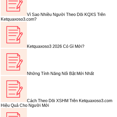
Vì Sao Nhiều Người Theo Dõi KQXS Trên
Ketquaxoso3.com?
Ketquaxoso3 2026 Có Gì Mới?
Những Tính Năng Nổi Bật Mới Nhất
Cách Theo Dõi XSHM Trên Ketquaxoso3.com
Hiệu Quả Cho Người Mới