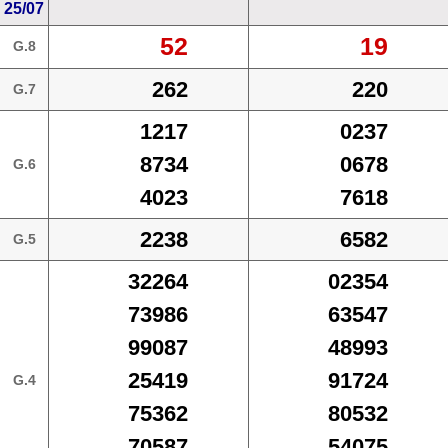
25/07
52
19
G.8
262
220
G.7
1217
0237
8734
0678
G.6
4023
7618
2238
6582
G.5
32264
02354
73986
63547
99087
48993
25419
91724
G.4
75362
80532
70587
54075