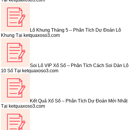
Lô Khung Tháng 5 – Phân Tích Dự Đoán Lô
Khung Tại ketquaxoso3.com
Soi Lô VIP Xổ Số – Phân Tích Cách Soi Dàn Lô
10 Số Tại ketquaxoso3.com
Kết Quả Xổ Số – Phân Tích Dự Đoán Mới Nhất
Tại ketquaxoso3.com