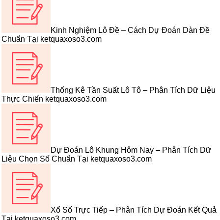
Kinh Nghiệm Lô Đề – Cách Dự Đoán Dàn Đề
Chuẩn Tại ketquaxoso3.com
Thống Kê Tần Suất Lô Tô – Phân Tích Dữ Liệu
Thực Chiến ketquaxoso3.com
Dự Đoán Lô Khung Hôm Nay – Phân Tích Dữ
Liệu Chọn Số Chuẩn Tại ketquaxoso3.com
Xổ Số Trực Tiếp – Phân Tích Dự Đoán Kết Quả
Tại ketquaxoso3.com