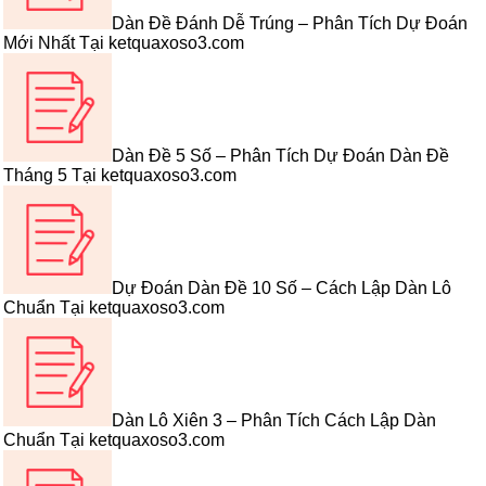
Dàn Đề Đánh Dễ Trúng – Phân Tích Dự Đoán
Mới Nhất Tại ketquaxoso3.com
Dàn Đề 5 Số – Phân Tích Dự Đoán Dàn Đề
Tháng 5 Tại ketquaxoso3.com
Dự Đoán Dàn Đề 10 Số – Cách Lập Dàn Lô
Chuẩn Tại ketquaxoso3.com
Dàn Lô Xiên 3 – Phân Tích Cách Lập Dàn
Chuẩn Tại ketquaxoso3.com