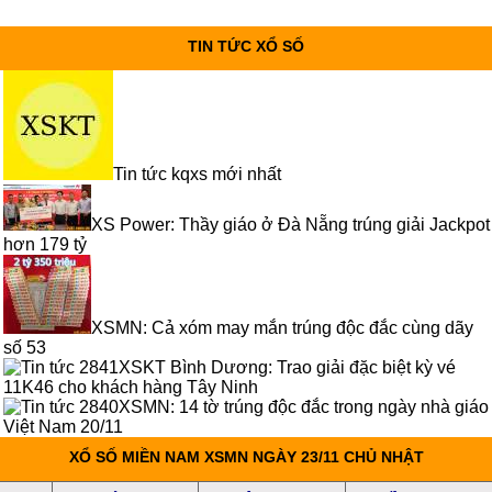
TIN TỨC XỔ SỐ
Tin tức kqxs mới nhất
XS Power: Thầy giáo ở Đà Nẵng trúng giải Jackpot
hơn 179 tỷ
XSMN: Cả xóm may mắn trúng độc đắc cùng dãy
số 53
XSKT Bình Dương: Trao giải đặc biệt kỳ vé
11K46 cho khách hàng Tây Ninh
XSMN: 14 tờ trúng độc đắc trong ngày nhà giáo
Việt Nam 20/11
XỔ SỐ MIỀN NAM
XSMN NGÀY 23/11
CHỦ NHẬT