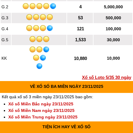
4
G.2
5,000,000
53
G.3
500,000
121
G.4
100,000
1,533
G.5
30,000
KK
10,880
10,000
Xổ số Loto 5/35 30 ngày
VỀ
XỔ SỐ BA MIỀN
NGÀY 23/11/2025
Kết quả xổ số 3 miền ngày 23/11/2025 bao gồm:
Xổ số Miền Bắc ngày 23/11/2025
Xổ số Miền Nam ngày 23/11/2025
Xổ số Miền Trung ngày 23/11/2025
TIỆN ÍCH HAY VỀ XỔ SỐ