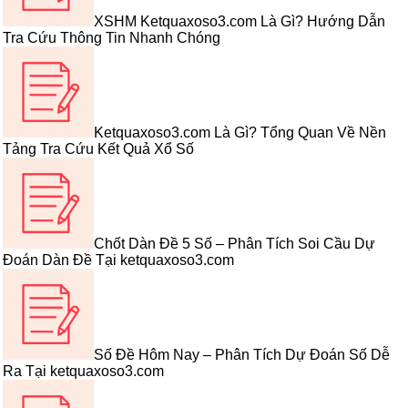
XSHM Ketquaxoso3.com Là Gì? Hướng Dẫn
Tra Cứu Thông Tin Nhanh Chóng
Ketquaxoso3.com Là Gì? Tổng Quan Về Nền
Tảng Tra Cứu Kết Quả Xổ Số
Chốt Dàn Đề 5 Số – Phân Tích Soi Cầu Dự
Đoán Dàn Đề Tại ketquaxoso3.com
Số Đề Hôm Nay – Phân Tích Dự Đoán Số Dễ
Ra Tại ketquaxoso3.com