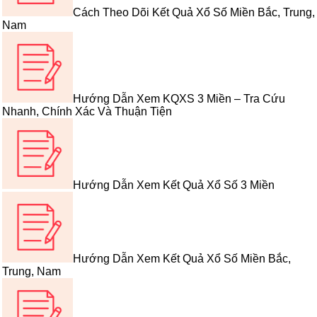
Cách Theo Dõi Kết Quả Xổ Số Miền Bắc, Trung,
Nam
Hướng Dẫn Xem KQXS 3 Miền – Tra Cứu
Nhanh, Chính Xác Và Thuận Tiện
Hướng Dẫn Xem Kết Quả Xổ Số 3 Miền
Hướng Dẫn Xem Kết Quả Xổ Số Miền Bắc,
Trung, Nam