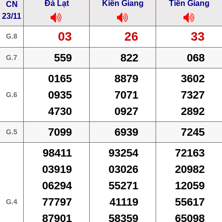
Đà Lạt
Kiên Giang
Tiền Giang
CN
23/11
03
26
33
G.8
559
822
068
G.7
0165
8879
3602
0935
7071
7327
G.6
4730
0927
2892
7099
6939
7245
G.5
98411
93254
72163
03919
03026
20982
06294
55271
12059
77797
41119
55617
G.4
87901
58359
65098