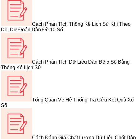
Cách Phân Tích Thống Kê Lịch Sử Khi Theo
Dõi Dự Đoán Dàn Đề 10 Số
Cách Phân Tích Dữ Liệu Dàn Đề 5 Số Bằng
Thống Kê Lịch Sử
Tổng Quan Về Hệ Thống Tra Cứu Kết Quả Xổ
Số
Cách Đánh Giá Chất Lượng Dữ Liệu Chốt Dàn