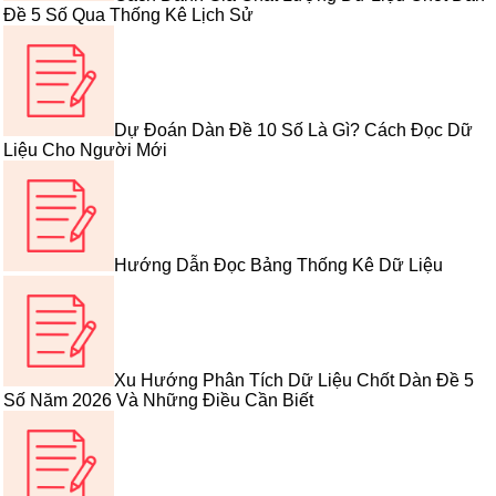
Đề 5 Số Qua Thống Kê Lịch Sử
Dự Đoán Dàn Đề 10 Số Là Gì? Cách Đọc Dữ
Liệu Cho Người Mới
Hướng Dẫn Đọc Bảng Thống Kê Dữ Liệu
Xu Hướng Phân Tích Dữ Liệu Chốt Dàn Đề 5
Số Năm 2026 Và Những Điều Cần Biết