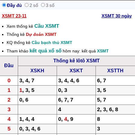
Đầy đủ
2 số
3 số
XSMT 23-11
XSMT 30 ngày
Cầu XSMT
Xem thống kê
Thống kê
Dự đoán XSMT
KQ thống kê
Cầu bạch thủ XSMT
kết quả xổ số
Tham khảo
hôm nay: kết quả
XSMT
Thống kê lôtô XSMT
Đầu
XSKH
XSKT
XSTTH
0
3, 4, 7
3, 4, 4, 6
6, 7
1
1
, 3, 5
0, 3
3, 5
2
0, 6
6, 7, 7
5, 7
3
4
2, 3, 6, 8
4
1, 4, 4
0,
4
, 9
8
5
0, 3, 4, 6
3