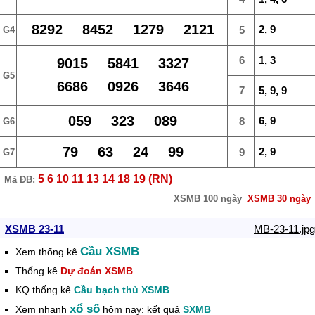
8292 8452 1279 2121
2, 9
5
G4
6
1, 3
9015 5841 3327
G5
6686 0926 3646
7
5, 9, 9
059 323 089
6, 9
8
G6
79 63 24 99
2, 9
9
G7
5 6 10 11 13 14 18 19 (RN)
Mã ĐB:
XSMB 100 ngày
XSMB 30 ngày
XSMB 23-11
MB-23-11.jpg
Cầu XSMB
Xem thống kê
Thống kê
Dự đoán XSMB
KQ thống kê
Cầu bạch thủ XSMB
xổ số
Xem nhanh
hôm nay: kết quả
SXMB