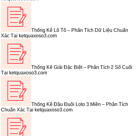
Thống Kê Lô Tô – Phân Tích Dữ Liệu Chuẩn
Xác Tại ketquaxoso3.com
Thống Kê Giải Đặc Biệt – Phân Tích 2 Số Cuối
Tại ketquaxoso3.com
Thống Kê Đầu Đuôi Loto 3 Miền – Phân Tích
Chuẩn Xác Tại ketquaxoso3.com