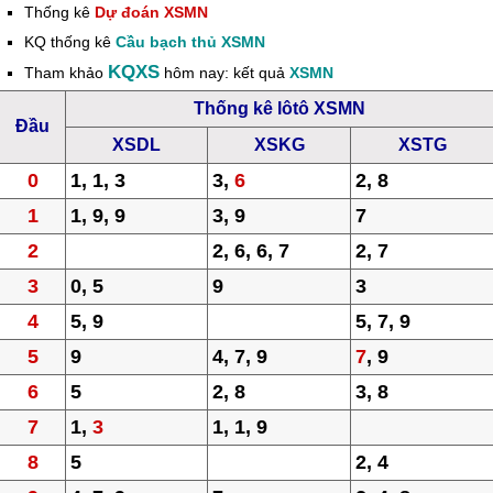
Thống kê
Dự đoán XSMN
KQ thống kê
Cầu bạch thủ XSMN
KQXS
Tham khảo
hôm nay: kết quả
XSMN
Thống kê lôtô XSMN
Đầu
XSDL
XSKG
XSTG
0
1, 1, 3
3,
6
2, 8
1
1, 9, 9
3, 9
7
2
2, 6, 6, 7
2, 7
3
0, 5
9
3
4
5, 9
5, 7, 9
5
9
4, 7, 9
7
, 9
6
5
2, 8
3, 8
7
1,
3
1, 1, 9
8
5
2, 4