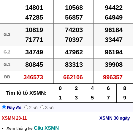
14801
10568
94422
47285
56857
64949
10819
74203
96184
G.3
71771
70397
33447
34749
47962
96194
G.2
80845
83313
39908
G.1
346573
662106
996357
ĐB
0
2
4
6
8
Tìm lô tô XSMN:
1
3
5
7
9
Đầy đủ
2 số
3 số
XSMN 23-11
XSMN 30 ngày
Cầu XSMN
Xem thống kê