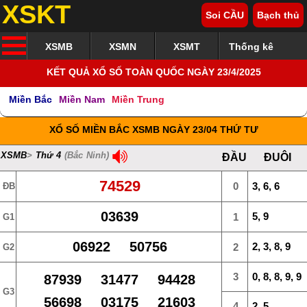
XSKT
Soi CẦU
Bạch thủ
XSMB
XSMN
XSMT
Thống kê
KẾT QUẢ XỔ SỐ TOÀN QUỐC NGÀY 23/4/2025
Miền Bắc
Miền Nam
Miền Trung
XỔ SỐ MIỀN BẮC
XSMB NGÀY 23/04
THỨ TƯ
XSMB
>
Thứ 4
(Bắc Ninh)
ĐẦU
ĐUÔI
74529
0
3, 6, 6
ĐB
03639
5, 9
1
G1
06922 50756
2, 3, 8, 9
2
G2
3
0, 8, 8, 9, 9
87939 31477 94428
G3
56698 03175 21603
4
2, 5