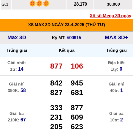
28,179
G.3
30,000
Xổ số Mega 30 ngày
XS MAX 3D
NGÀY 23-4-2025
(
THỨ TƯ
)
Max 3D
MAX 3D+
#00915
Kỳ MT:
Trúng giải
Kết quả
Trúng giải
Giải nhất
Đặc biệt
877 106
14
0
1tr:
1tỷ:
842 945
Giải nhì
Giải nhì
58
1
350K:
827 681
40tr:
333 877
Giải ba
Giải ba
231 609
67
2
210K:
10tr:
205 623