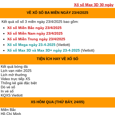
Xổ số Max 3D 30 ngày
VỀ
XỔ SỐ BA MIỀN
NGÀY 23/4/2025
Kết quả xổ số 3 miền ngày 23/4/2025 bao gồm:
Xổ số Miền Bắc ngày 23/4/2025
Xổ số Miền Nam ngày 23/4/2025
Xổ số Miền Trung ngày 23/4/2025
Xổ số Mega ngày 23-4-2025
(Vietlott)
Xổ số Max 3D và Max 3D+ ngày 23-4-2025
(Vietlott)
TIỆN ÍCH HAY VỀ XỔ SỐ
Kết quả bóng đá
Lịch vạn niên 2025
Lịch mở thưởng
Video trực tiếp XS
Thống kê giải đặc biệt
Dò vé số
In vé số
KQXS Vietlott
XS HÔM QUA
(THỨ BẢY, 24/05)
Miền Bắc
Hồ Chí Minh