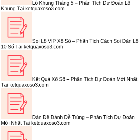
Lô Khung Tháng 5 – Phân Tích Dự Đoán Lô
Khung Tại ketquaxoso3.com
Soi Lô VIP Xổ Số – Phân Tích Cách Soi Dàn Lô
10 Số Tại ketquaxoso3.com
Kết Quả Xổ Số – Phân Tích Dự Đoán Mới Nhất
Tại ketquaxoso3.com
Dàn Đề Đánh Dễ Trúng – Phân Tích Dự Đoán
Mới Nhất Tại ketquaxoso3.com