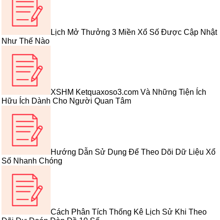
Lịch Mở Thưởng 3 Miền Xổ Số Được Cập Nhật
Như Thế Nào
XSHM Ketquaxoso3.com Và Những Tiện Ích
Hữu Ích Dành Cho Người Quan Tâm
Hướng Dẫn Sử Dụng Để Theo Dõi Dữ Liệu Xổ
Số Nhanh Chóng
Cách Phân Tích Thống Kê Lịch Sử Khi Theo