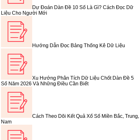
Dự Đoán Dàn Đề 10 Số Là Gì? Cách Đọc Dữ
Liệu Cho Người Mới
Hướng Dẫn Đọc Bảng Thống Kê Dữ Liệu
Xu Hướng Phân Tích Dữ Liệu Chốt Dàn Đề 5
Số Năm 2026 Và Những Điều Cần Biết
Cách Theo Dõi Kết Quả Xổ Số Miền Bắc, Trung,
Nam