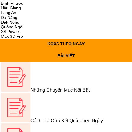
Bình Phước
Hậu Giang
Long An
Đà Nẵng
Đắk Nông
Quảng Ngãi
XS Power
Max 3D Pro
KQXS THEO NGÀY
BÀI VIẾT
Những Chuyên Mục Nổi Bật
Cách Tra Cứu Kết Quả Theo Ngày