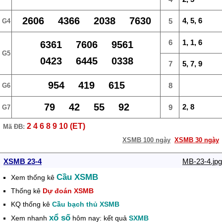
2606 4366 2038 7630
4, 5, 6
5
G4
6
1, 1, 6
6361 7606 9561
G5
0423 6445 0338
7
5, 7, 9
954 419 615
8
G6
79 42 55 92
2, 8
9
G7
2 4 6 8 9 10 (ET)
Mã ĐB:
XSMB 100 ngày
XSMB 30 ngày
XSMB 23-4
MB-23-4.jpg
Cầu XSMB
Xem thống kê
Thống kê
Dự đoán XSMB
KQ thống kê
Cầu bạch thủ XSMB
xổ số
Xem nhanh
hôm nay: kết quả
SXMB