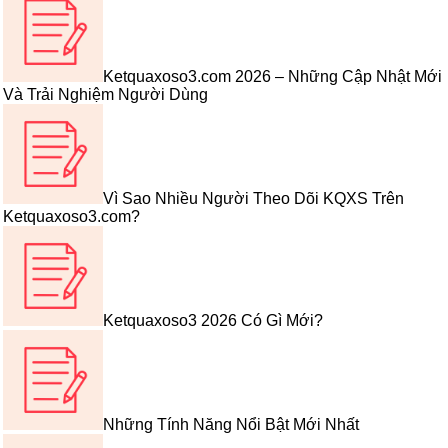
Ketquaxoso3.com 2026 – Những Cập Nhật Mới
Và Trải Nghiệm Người Dùng
Vì Sao Nhiều Người Theo Dõi KQXS Trên
Ketquaxoso3.com?
Ketquaxoso3 2026 Có Gì Mới?
Những Tính Năng Nổi Bật Mới Nhất