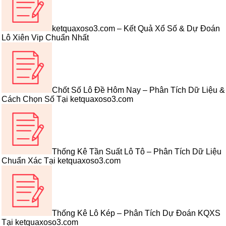
ketquaxoso3.com – Kết Quả Xổ Số & Dự Đoán
Lô Xiên Vip Chuẩn Nhất
Chốt Số Lô Đề Hôm Nay – Phân Tích Dữ Liệu &
Cách Chọn Số Tại ketquaxoso3.com
Thống Kê Tần Suất Lô Tô – Phân Tích Dữ Liệu
Chuẩn Xác Tại ketquaxoso3.com
Thống Kê Lô Kép – Phân Tích Dự Đoán KQXS
Tại ketquaxoso3.com