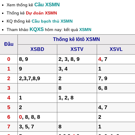
Cầu XSMN
Xem thống kê
Thống kê
Dự đoán XSMN
KQ thống kê
Cầu bạch thủ XSMN
KQXS
Tham khảo
hôm nay: kết quả
XSMN
Thống kê lôtô XSMN
Đầu
XSBD
XSTV
XSVL
0
8, 9
2, 3, 8, 9
4
, 7
1
9
3, 4
1
2
2,3,7,8,9
2
7, 9
3
8
6, 8
4
1
1, 2, 8
5
2
4, 7
6
0
, 8, 8, 8
2
7
3, 5, 7
8
1