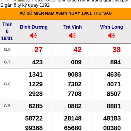
2 gần 8 tỷ kỳ quay 1192
XỔ SỐ MIỀN NAM
XSMN NGÀY 19/01
THỨ SÁU
Thứ
Bình Dương
Trà Vinh
Vĩnh Long
6
19/01
27
42
38
G.8
423
009
894
G.7
1341
9083
4636
1229
7302
4071
G.6
2928
7708
8507
6285
0882
8881
G.5
58722
28148
48183
99368
65680
00380