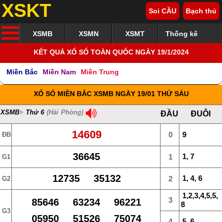
XSKT
Soi CẦU
Bạch thủ
XSMB
XSMN
XSMT
Thống kê
KẾT QUẢ XỔ SỐ TOÀN QUỐC NGÀY 19/1/2024
Miền Bắc
Miền Nam
Miền Trung
XỔ SỐ MIỀN BẮC
XSMB NGÀY 19/01
THỨ SÁU
XSMB
>
Thứ 6
(Hải Phòng)
ĐẦU
ĐUÔI
14609
0
9
ĐB
36645
1, 7
1
G1
12735 35132
1, 4, 6
2
G2
1,2,3,4,5,5,
3
85646 63234 96221
8
G3
05950 51526 75074
4
5, 6