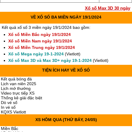
Xổ số Max 3D 30 ngày
VỀ
XỔ SỐ BA MIỀN
NGÀY 19/1/2024
Kết quả xổ số 3 miền ngày 19/1/2024 bao gồm:
Xổ số Miền Bắc ngày 19/1/2024
Xổ số Miền Nam ngày 19/1/2024
Xổ số Miền Trung ngày 19/1/2024
Xổ số Mega ngày 19-1-2024
(Vietlott)
Xổ số Max 3D và Max 3D+ ngày 19-1-2024
(Vietlott)
TIỆN ÍCH HAY VỀ XỔ SỐ
Kết quả bóng đá
Lịch vạn niên 2025
Lịch mở thưởng
Video trực tiếp XS
Thống kê giải đặc biệt
Dò vé số
In vé số
KQXS Vietlott
XS HÔM QUA
(THỨ BẢY, 24/05)
Miền Bắc