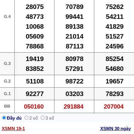
28075
70789
75262
48773
99441
54211
G.4
10068
89138
41829
05609
21014
51527
78868
87113
24596
19419
80978
85254
G.3
83852
57291
54680
51108
98722
19657
G.2
92277
03203
78293
G.1
050160
291884
207004
ĐB
Đầy đủ
2 số
3 số
XSMN 19-1
XSMN 30 ngày