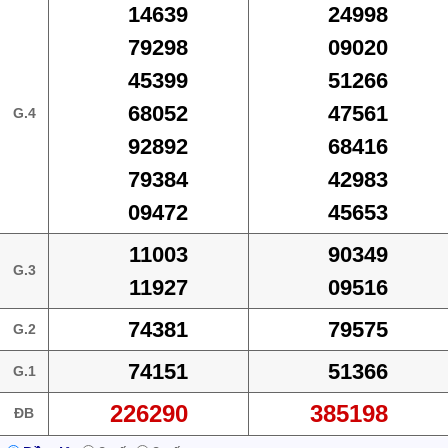
14639
24998
79298
09020
45399
51266
68052
47561
G.4
92892
68416
79384
42983
09472
45653
11003
90349
G.3
11927
09516
74381
79575
G.2
74151
51366
G.1
226290
385198
ĐB