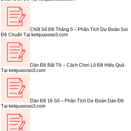
Chốt Số Đề Tháng 5 – Phân Tích Dự Đoán Soi
Đề Chuẩn Tại ketquaxoso3.com
Dàn Đề Bất Tử – Cách Chơi Lô Đề Hiệu Quả
Tại ketquaxoso3.com
Dàn Đề 16 Số – Phân Tích Dự Đoán Dàn Đề
Tại ketquaxoso3.com