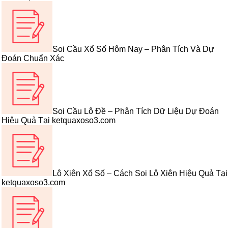
Soi Cầu Xổ Số Hôm Nay – Phân Tích Và Dự
Đoán Chuẩn Xác
Soi Cầu Lô Đề – Phân Tích Dữ Liệu Dự Đoán
Hiệu Quả Tại ketquaxoso3.com
Lô Xiên Xổ Số – Cách Soi Lô Xiên Hiệu Quả Tại
ketquaxoso3.com