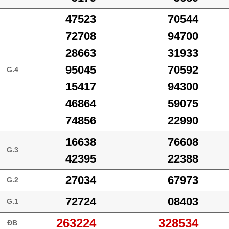
47523
70544
72708
94700
28663
31933
95045
70592
G.4
15417
94300
46864
59075
74856
22990
16638
76608
G.3
42395
22388
27034
67973
G.2
72724
08403
G.1
263224
328534
ĐB