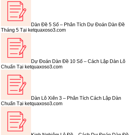
Dàn Đề 5 Số – Phân Tích Dự Đoán Dàn Đề
Tháng 5 Tại ketquaxoso3.com
Dự Đoán Dàn Đề 10 Số – Cách Lập Dàn Lô
Chuẩn Tại ketquaxoso3.com
Dàn Lô Xiên 3 – Phân Tích Cách Lập Dàn
Chuẩn Tại ketquaxoso3.com
Kinh Nghiệm Lô Đề – Cách Dự Đoán Dàn Đề