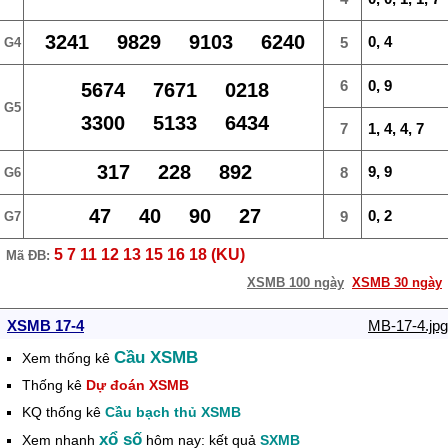
3241 9829 9103 6240
0, 4
5
G4
6
0, 9
5674 7671 0218
G5
3300 5133 6434
7
1, 4, 4, 7
317 228 892
9, 9
8
G6
47 40 90 27
0, 2
9
G7
5 7 11 12 13 15 16 18 (KU)
Mã ĐB:
XSMB 100 ngày
XSMB 30 ngày
XSMB 17-4
MB-17-4.jpg
Cầu XSMB
Xem thống kê
Thống kê
Dự đoán XSMB
KQ thống kê
Cầu bạch thủ XSMB
xổ số
Xem nhanh
hôm nay: kết quả
SXMB