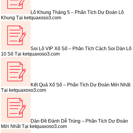
Lô Khung Tháng 5 – Phân Tích Dự Đoán Lô
Khung Tại ketquaxoso3.com
Soi Lô VIP Xổ Số – Phân Tích Cách Soi Dàn Lô
10 Số Tại ketquaxoso3.com
Kết Quả Xổ Số – Phân Tích Dự Đoán Mới Nhất
Tại ketquaxoso3.com
Dàn Đề Đánh Dễ Trúng – Phân Tích Dự Đoán
Mới Nhất Tại ketquaxoso3.com