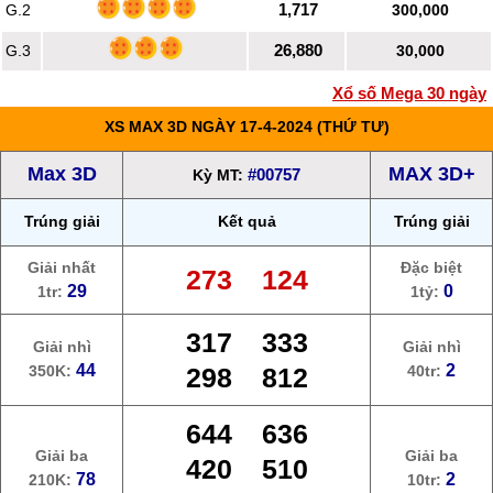
1,717
G.2
300,000
26,880
G.3
30,000
Xổ số Mega 30 ngày
XS MAX 3D
NGÀY 17-4-2024
(
THỨ TƯ
)
Max 3D
MAX 3D+
#00757
Kỳ MT:
Trúng giải
Kết quả
Trúng giải
Giải nhất
Đặc biệt
273 124
29
0
1tr:
1tỷ:
317 333
Giải nhì
Giải nhì
44
2
350K:
298 812
40tr:
644 636
Giải ba
Giải ba
420 510
78
2
210K:
10tr: