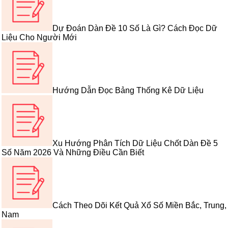
Dự Đoán Dàn Đề 10 Số Là Gì? Cách Đọc Dữ
Liệu Cho Người Mới
Hướng Dẫn Đọc Bảng Thống Kê Dữ Liệu
Xu Hướng Phân Tích Dữ Liệu Chốt Dàn Đề 5
Số Năm 2026 Và Những Điều Cần Biết
Cách Theo Dõi Kết Quả Xổ Số Miền Bắc, Trung,
Nam