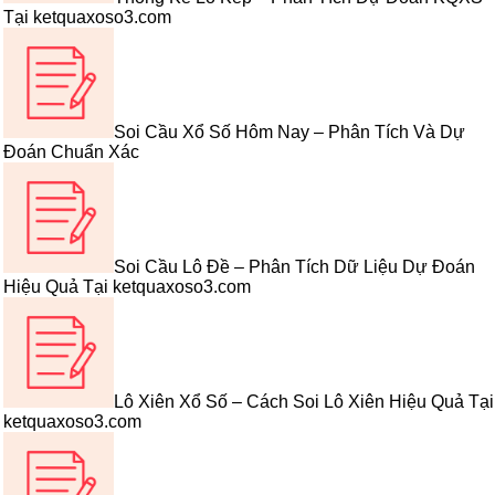
Tại ketquaxoso3.com
Soi Cầu Xổ Số Hôm Nay – Phân Tích Và Dự
Đoán Chuẩn Xác
Soi Cầu Lô Đề – Phân Tích Dữ Liệu Dự Đoán
Hiệu Quả Tại ketquaxoso3.com
Lô Xiên Xổ Số – Cách Soi Lô Xiên Hiệu Quả Tại
ketquaxoso3.com