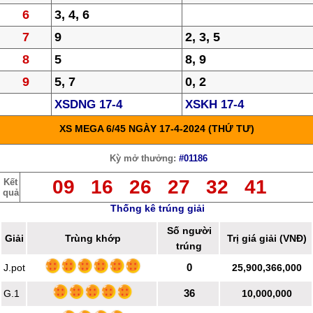
6
3, 4, 6
7
9
2, 3, 5
8
5
8, 9
9
5, 7
0, 2
XSDNG 17-4
XSKH 17-4
XS MEGA 6/45
NGÀY 17-4-2024
(
THỨ TƯ
)
Kỳ mở thưởng:
#01186
09 16 26 27 32 41
Kết
quả
Thống kê trúng giải
Số người
Giải
Trùng khớp
Trị giá giải (VNĐ)
trúng
0
J.pot
25,900,366,000
36
G.1
10,000,000