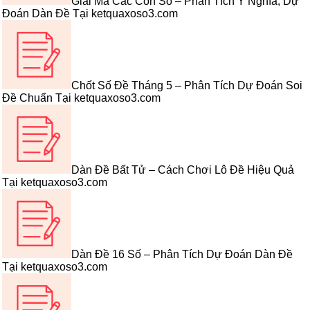
Giải Mã Các Con Số – Phân Tích Ý Nghĩa, Dự
Đoán Dàn Đề Tại ketquaxoso3.com
Chốt Số Đề Tháng 5 – Phân Tích Dự Đoán Soi
Đề Chuẩn Tại ketquaxoso3.com
Dàn Đề Bất Tử – Cách Chơi Lô Đề Hiệu Quả
Tại ketquaxoso3.com
Dàn Đề 16 Số – Phân Tích Dự Đoán Dàn Đề
Tại ketquaxoso3.com