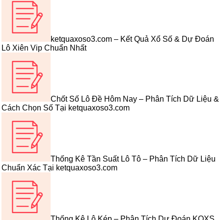
ketquaxoso3.com – Kết Quả Xổ Số & Dự Đoán
Lô Xiên Vip Chuẩn Nhất
Chốt Số Lô Đề Hôm Nay – Phân Tích Dữ Liệu &
Cách Chọn Số Tại ketquaxoso3.com
Thống Kê Tần Suất Lô Tô – Phân Tích Dữ Liệu
Chuẩn Xác Tại ketquaxoso3.com
Thống Kê Lô Kép – Phân Tích Dự Đoán KQXS