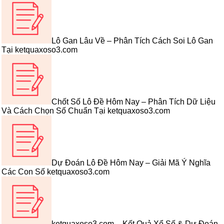
Lô Gan Lâu Về – Phân Tích Cách Soi Lô Gan
Tại ketquaxoso3.com
Chốt Số Lô Đề Hôm Nay – Phân Tích Dữ Liệu
Và Cách Chọn Số Chuẩn Tại ketquaxoso3.com
Dự Đoán Lô Đề Hôm Nay – Giải Mã Ý Nghĩa
Các Con Số ketquaxoso3.com
ketquaxoso3.com – Kết Quả Xổ Số & Dự Đoán