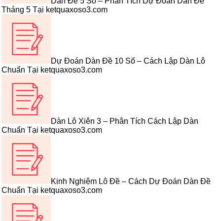
Dàn Đề 5 Số – Phân Tích Dự Đoán Dàn Đề
Tháng 5 Tại ketquaxoso3.com
Dự Đoán Dàn Đề 10 Số – Cách Lập Dàn Lô
Chuẩn Tại ketquaxoso3.com
Dàn Lô Xiên 3 – Phân Tích Cách Lập Dàn
Chuẩn Tại ketquaxoso3.com
Kinh Nghiệm Lô Đề – Cách Dự Đoán Dàn Đề
Chuẩn Tại ketquaxoso3.com