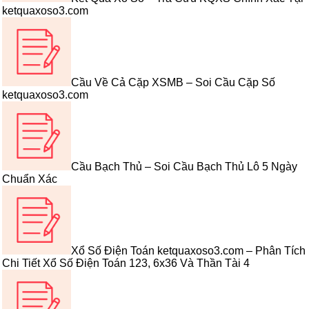
ketquaxoso3.com
Cầu Về Cả Cặp XSMB – Soi Cầu Cặp Số
ketquaxoso3.com
Cầu Bạch Thủ – Soi Cầu Bạch Thủ Lô 5 Ngày
Chuẩn Xác
Xổ Số Điện Toán ketquaxoso3.com – Phân Tích
Chi Tiết Xổ Số Điện Toán 123, 6x36 Và Thần Tài 4