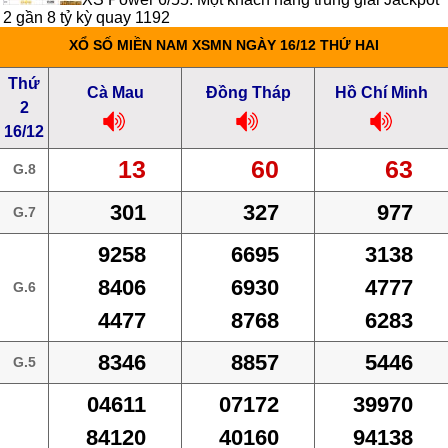
2 gần 8 tỷ kỳ quay 1192
XỔ SỐ MIỀN NAM
XSMN NGÀY 16/12
THỨ HAI
Thứ
Cà Mau
Đồng Tháp
Hồ Chí Minh
2
16/12
13
60
63
G.8
301
327
977
G.7
9258
6695
3138
8406
6930
4777
G.6
4477
8768
6283
8346
8857
5446
G.5
04611
07172
39970
84120
40160
94138