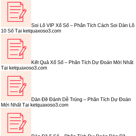
Soi Lô VIP Xổ Số – Phân Tích Cách Soi Dàn Lô
10 Số Tại ketquaxoso3.com
Kết Quả Xổ Số – Phân Tích Dự Đoán Mới Nhất
Tại ketquaxoso3.com
Dàn Đề Đánh Dễ Trúng – Phân Tích Dự Đoán
Mới Nhất Tại ketquaxoso3.com