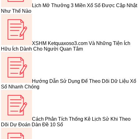
Lịch Mở Thưởng 3 Miền Xổ Số Được Cập Nhật
Như Thế Nào
XSHM Ketquaxoso3.com Và Những Tiện Ích
Hữu Ích Dành Cho Người Quan Tâm
Hướng Dẫn Sử Dụng Để Theo Dõi Dữ Liệu Xổ
Số Nhanh Chóng
Cách Phân Tích Thống Kê Lịch Sử Khi Theo
Dõi Dự Đoán Dàn Đề 10 Số