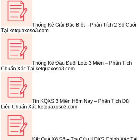
Thống Kê Giải Đặc Biệt – Phân Tích 2 Số Cuối
Tại ketquaxoso3.com
Thống Kê Đầu Đuôi Loto 3 Miền – Phân Tích
Chuẩn Xác Tại ketquaxoso3.com
Tin KQXS 3 Miền Hôm Nay – Phân Tích Dữ
Liệu Chuẩn Xác ketquaxoso3.com
Kết Quả Xổ Số – Tra Cứu KQXS Chính Xác Tại