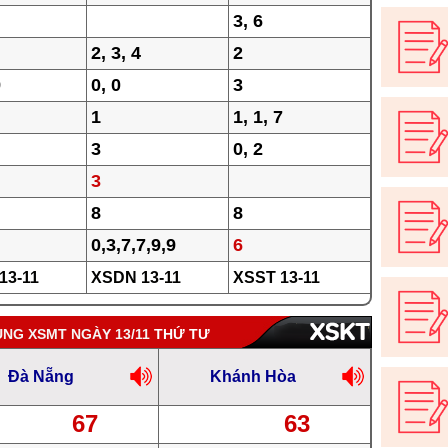
3, 6
2, 3, 4
2
9
0, 0
3
1
1, 1, 7
3
0, 2
3
8
8
0,3,7,7,9,9
6
13-11
XSDN 13-11
XSST 13-11
UNG
XSMT NGÀY 13/11
THỨ TƯ
Đà Nẵng
Khánh Hòa
67
63