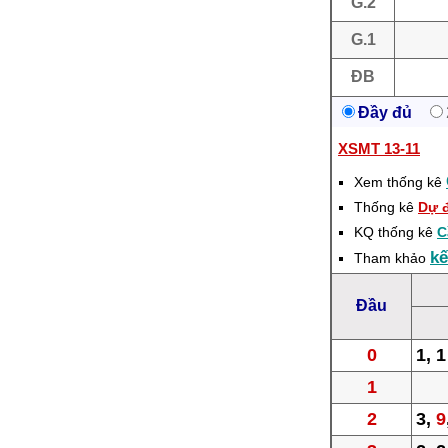
G.2
G.1
ĐB
Đầy đủ
XSMT 13-11
Xem thống kê
Thống kê
Dự 
KQ thống kê
C
kế
Tham khảo
Đầu
0
1, 1
1
2
3,
9