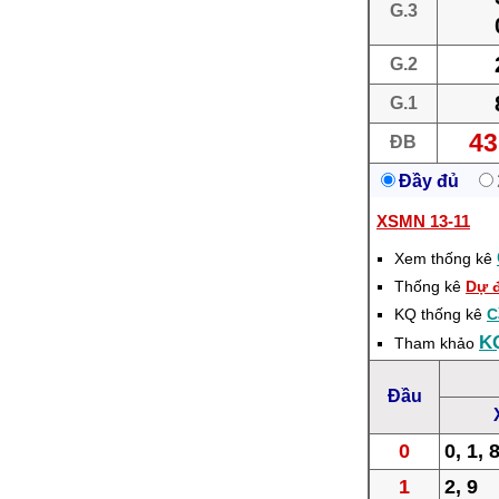
G.3
G.2
G.1
43
ĐB
Đầy đủ
XSMN 13-11
Xem thống kê
Thống kê
Dự 
KQ thống kê
C
K
Tham khảo
Đầu
0
0, 1, 
1
2, 9