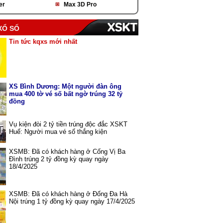
er
Max 3D Pro
XỔ SỐ
Tin tức kqxs mới nhất
XS Bình Dương: Một người đàn ông
mua 400 tờ vé số bất ngờ trúng 32 tỷ
đồng
Vụ kiện đòi 2 tỷ tiền trúng độc đắc XSKT
Huế: Người mua vé số thắng kiện
XSMB: Đã có khách hàng ở Cống Vị Ba
Đình trúng 2 tỷ đồng kỳ quay ngày
18/4/2025
XSMB: Đã có khách hàng ở Đống Đa Hà
Nội trúng 1 tỷ đồng kỳ quay ngày 17/4/2025