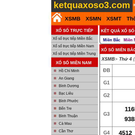
ketquaxoso3.com
XSMB
XSMN
XSMT
Th
XỔ SỐ TRỰC TIẾP
KẾT QUẢ XỔ SỐ
Xổ số trực tiếp Miền Bắc
Miền Bắc
Miền
Xổ số trực tiếp Miền Nam
XỔ SỐ MIỀN BẮ
Xổ số trực tiếp Miền Trung
XSMB
>
Thứ 4
(
XỔ SỐ MIỀN NAM
ĐB
Hồ Chí Minh
An Giang
G1
Bình Dương
Bạc Liêu
G2
Bình Phước
11
Bến Tre
G3
Bình Thuận
93
Cà Mau
Cần Thơ
451
G4