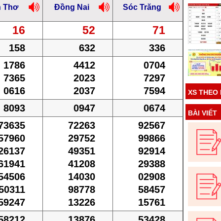
 Thơ
Đồng Nai
Sóc Trăng
16
52
71
158
632
336
1786
4412
0704
7365
2023
7297
0616
2037
7594
XS THEO
8093
0947
0674
BÀI VIẾT
73635
72263
92567
57960
29752
99866
26137
49351
92914
61941
41208
29388
54506
14030
02908
50311
98778
58457
59247
13226
15761
58212
13876
53428