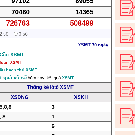
97102
89055
70480
14365
726763
508499
2 số
3 số
XSMT 30 ngày
Cầu XSMT
đoán XSMT
ầu bạch thủ XSMT
t quả xổ số
hôm nay: kết quả
XSMT
Thống kê lôtô XSMT
XSDNG
XSKH
5,8,8
3
, 8
1
5