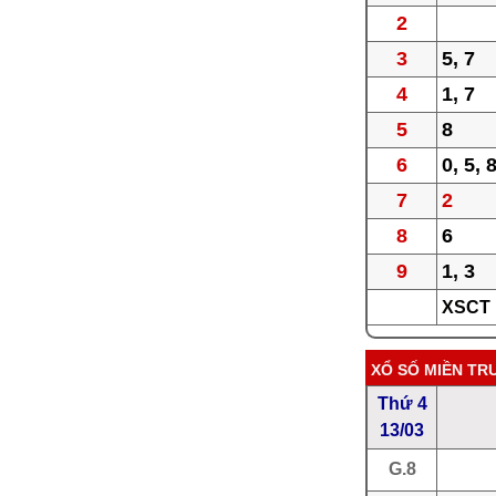
2
3
5, 7
4
1, 7
5
8
6
0, 5, 
7
2
8
6
9
1, 3
XSCT 
XỔ SỐ MIỀN TR
Thứ 4
13/03
G.8