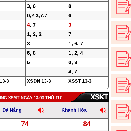
3, 6
8
0,2,3,7,7
6
4
, 7
3
1, 2, 2
7
8
3
1, 6, 7
6, 8
1, 2, 4
6
0, 8
4, 7
13-3
XSDN 13-3
XSST 13-3
UNG
XSMT NGÀY 13/03
THỨ TƯ
Đà Nẵng
Khánh Hòa
74
84