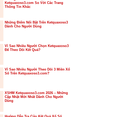
Ketquaxoso3.com So Với Các Trang
Thông Tin Khác
Những Điểm Nổi Bật Trên Ketquaxoso3
Dành Cho Người Dùng
Vì Sao Nhiều Người Chọn Ketquaxoso3
Để Theo Dõi Kết Quả?
Vì Sao Nhiều Người Theo Dõi 3 Miền Xổ
Số Trên Ketquaxoso3.com?
XSHM Ketquaxoso3.com 2026 – Những
Cập Nhật Mới Nhất Dành Cho Người
Dùng
Hướng Dẫn Tra Cứu Kết Quả Xổ Số