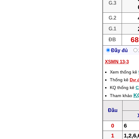
G.3
G.2
G.1
68
ĐB
Đầy đủ
XSMN 13-3
Xem thống kê
Thống kê
Dự 
KQ thống kê
C
K
Tham khảo
Đầu
0
6
1
1,2,6,