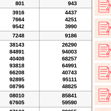
801
943
3916
4437
7664
4251
9542
3990
7248
9186
38143
26290
84891
94003
40408
68257
93818
64991
66208
40743
92895
95111
08796
48825
08010
85841
67605
59590