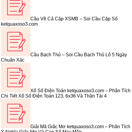
Cầu Về Cả Cặp XSMB – Soi Cầu Cặp Số
ketquaxoso3.com
Cầu Bạch Thủ – Soi Cầu Bạch Thủ Lô 5 Ngày
Chuẩn Xác
Xổ Số Điện Toán ketquaxoso3.com – Phân Tích
Chi Tiết Xổ Số Điện Toán 123, 6x36 Và Thần Tài 4
Giải Mã Giấc Mơ ketquaxoso3.com – Phân Tích
Ý Nghĩa Giấc Mơ Và Con Số May Mắn