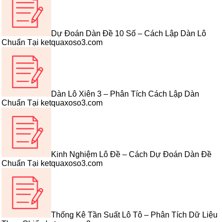
Dự Đoán Dàn Đề 10 Số – Cách Lập Dàn Lô
Chuẩn Tại ketquaxoso3.com
Dàn Lô Xiên 3 – Phân Tích Cách Lập Dàn
Chuẩn Tại ketquaxoso3.com
Kinh Nghiệm Lô Đề – Cách Dự Đoán Dàn Đề
Chuẩn Tại ketquaxoso3.com
Thống Kê Tần Suất Lô Tô – Phân Tích Dữ Liệu