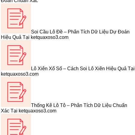
Đoán Chuẩn Xác
Soi Cầu Lô Đề – Phân Tích Dữ Liệu Dự Đoán
Hiệu Quả Tại ketquaxoso3.com
Lô Xiên Xổ Số – Cách Soi Lô Xiên Hiệu Quả Tại
ketquaxoso3.com
Thống Kê Lô Tô – Phân Tích Dữ Liệu Chuẩn
Xác Tại ketquaxoso3.com