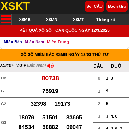
XSKT
Soi CẦU
Bạch thủ
XSMB
XSMN
XSMT
Thống kê
KẾT QUẢ XỔ SỐ TOÀN QUỐC NGÀY 12/3/2025
Miền Bắc
Miền Nam
Miền Trung
XỔ SỐ MIỀN BẮC
XSMB NGÀY 12/03
THỨ TƯ
XSMB
>
Thứ 4
(Bắc Ninh)
ĐẦU
ĐUÔI
80738
0
1, 3
ĐB
75919
9
1
G1
32398 19173
5
2
G2
3
3, 4, 8
18076 51501 33665
G3
84534 58882 09047
4
4, 4, 6, 7