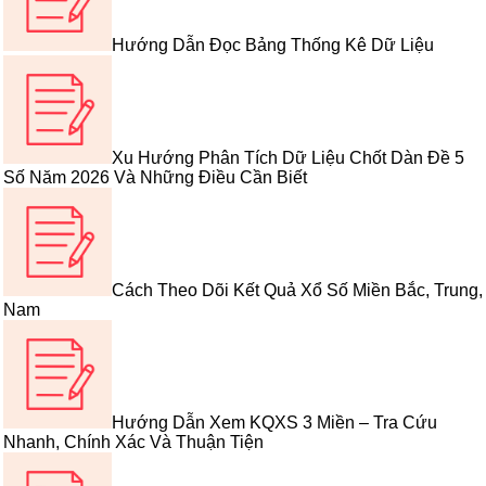
Hướng Dẫn Đọc Bảng Thống Kê Dữ Liệu
Xu Hướng Phân Tích Dữ Liệu Chốt Dàn Đề 5
Số Năm 2026 Và Những Điều Cần Biết
Cách Theo Dõi Kết Quả Xổ Số Miền Bắc, Trung,
Nam
Hướng Dẫn Xem KQXS 3 Miền – Tra Cứu
Nhanh, Chính Xác Và Thuận Tiện