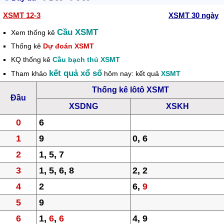
XSMT 12-3
XSMT 30 ngày
Cầu XSMT
Xem thống kê
Thống kê
Dự đoán XSMT
KQ thống kê
Cầu bạch thủ XSMT
kết quả xổ số
Tham khảo
hôm nay: kết quả
XSMT
Thống kê lôtô XSMT
Đầu
XSDNG
XSKH
0
6
1
9
0, 6
2
1, 5, 7
3
1, 5, 6, 8
2, 2
4
2
6,
9
5
9
6
1,
6
,
6
4, 9