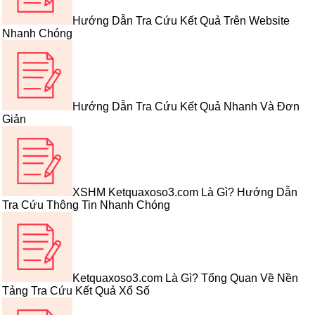
Hướng Dẫn Tra Cứu Kết Quả Trên Website
Nhanh Chóng
Hướng Dẫn Tra Cứu Kết Quả Nhanh Và Đơn
Giản
XSHM Ketquaxoso3.com Là Gì? Hướng Dẫn
Tra Cứu Thông Tin Nhanh Chóng
Ketquaxoso3.com Là Gì? Tổng Quan Về Nền
Tảng Tra Cứu Kết Quả Xổ Số