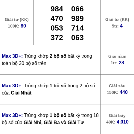
984 066
470 989
Giải tư (KK)
Giải tư (KK)
80
4
100K:
053 714
5tr:
372 063
Max 3D+:
Trùng khớp
2 bộ số
bất kỳ trong
Giải năm
28
1tr:
toàn bộ 20 bộ số trên
Max 3D+:
Trùng khớp
1 bộ số
trong 2 bộ số
Giải sáu
440
150K:
của
Giải Nhất
Max 3D+:
Trùng khớp
1 bộ số
bất kỳ trong 18
Giải bảy
4,010
40K:
bộ số của
Giải Nhì, Giải Ba và Giải Tư