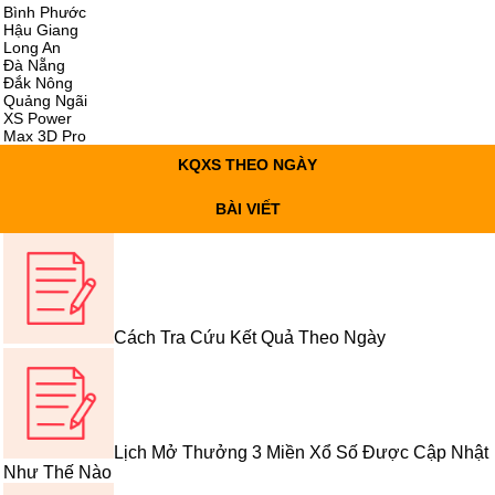
Bình Phước
Hậu Giang
Long An
Đà Nẵng
Đắk Nông
Quảng Ngãi
XS Power
Max 3D Pro
KQXS THEO NGÀY
BÀI VIẾT
Cách Tra Cứu Kết Quả Theo Ngày
Lịch Mở Thưởng 3 Miền Xổ Số Được Cập Nhật
Như Thế Nào