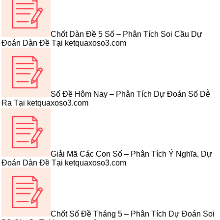
Chốt Dàn Đề 5 Số – Phân Tích Soi Cầu Dự
Đoán Dàn Đề Tại ketquaxoso3.com
Số Đề Hôm Nay – Phân Tích Dự Đoán Số Dễ
Ra Tại ketquaxoso3.com
Giải Mã Các Con Số – Phân Tích Ý Nghĩa, Dự
Đoán Dàn Đề Tại ketquaxoso3.com
Chốt Số Đề Tháng 5 – Phân Tích Dự Đoán Soi