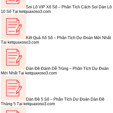
Soi Lô VIP Xổ Số – Phân Tích Cách Soi Dàn Lô
10 Số Tại ketquaxoso3.com
Kết Quả Xổ Số – Phân Tích Dự Đoán Mới Nhất
Tại ketquaxoso3.com
Dàn Đề Đánh Dễ Trúng – Phân Tích Dự Đoán
Mới Nhất Tại ketquaxoso3.com
Dàn Đề 5 Số – Phân Tích Dự Đoán Dàn Đề
Tháng 5 Tại ketquaxoso3.com