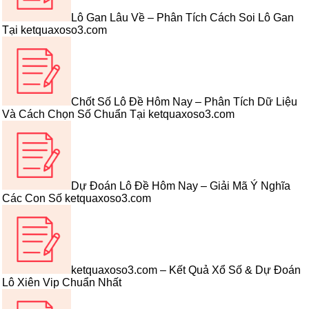
Lô Gan Lâu Về – Phân Tích Cách Soi Lô Gan
Tại ketquaxoso3.com
Chốt Số Lô Đề Hôm Nay – Phân Tích Dữ Liệu
Và Cách Chọn Số Chuẩn Tại ketquaxoso3.com
Dự Đoán Lô Đề Hôm Nay – Giải Mã Ý Nghĩa
Các Con Số ketquaxoso3.com
ketquaxoso3.com – Kết Quả Xổ Số & Dự Đoán
Lô Xiên Vip Chuẩn Nhất