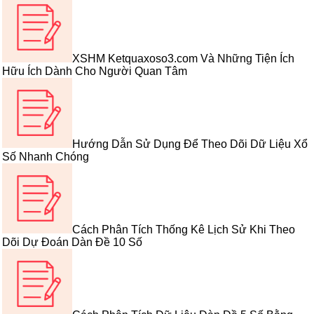
XSHM Ketquaxoso3.com Và Những Tiện Ích
Hữu Ích Dành Cho Người Quan Tâm
Hướng Dẫn Sử Dụng Để Theo Dõi Dữ Liệu Xổ
Số Nhanh Chóng
Cách Phân Tích Thống Kê Lịch Sử Khi Theo
Dõi Dự Đoán Dàn Đề 10 Số