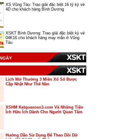
XS Vũng Tàu: Trao giải đặc biệt 16 tỷ kỳ vé
4D cho khách hàng Bình Dương
XSKT Bình Dương: Trao giải đặc biệt kỳ vé
04K16 cho khách hàng may mắn ở Vũng
Tàu
 NGÀY
Lịch Mở Thưởng 3 Miền Xổ Số Được
Cập Nhật Như Thế Nào
XSHM Ketquaxoso3.com Và Những Tiện
Ích Hữu Ích Dành Cho Người Quan Tâm
Hướng Dẫn Sử Dụng Để Theo Dõi Dữ