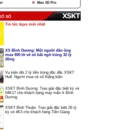
er
Max 3D Pro
XỔ SỐ
Tin tức kqxs mới nhất
XS Bình Dương: Một người đàn ông
mua 400 tờ vé số bất ngờ trúng 32 tỷ
đồng
Vụ kiện đòi 2 tỷ tiền trúng độc đắc XSKT
Huế: Người mua vé số thắng kiện
XSKT Bình Dương: Trao giải đặc biệt kỳ vé
04K17 cho khách hàng may mắn ở Bình
Dương
XSKT Binh Thuận: Trao giải đặc biệt 26 tỷ
kỳ vé 4K3 cho khách hàng Tiền Giang