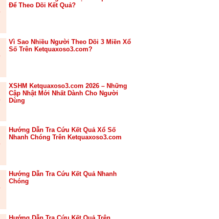
Để Theo Dõi Kết Quả?
Vì Sao Nhiều Người Theo Dõi 3 Miền Xổ
Số Trên Ketquaxoso3.com?
XSHM Ketquaxoso3.com 2026 – Những
Cập Nhật Mới Nhất Dành Cho Người
Dùng
Hướng Dẫn Tra Cứu Kết Quả Xổ Số
Nhanh Chóng Trên Ketquaxoso3.com
Hướng Dẫn Tra Cứu Kết Quả Nhanh
Chóng
Hướng Dẫn Tra Cứu Kết Quả Trên