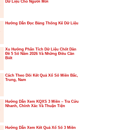
Dữ Liệu Cho Người Mới
Hướng Dẫn Đọc Bảng Thống Kê Dữ Liệu
Xu Hướng Phân Tích Dữ Liệu Chốt Dàn
Đề 5 Số Năm 2026 Và Những Điều Cần
Biết
Cách Theo Dõi Kết Quả Xổ Số Miền Bắc,
Trung, Nam
Hướng Dẫn Xem KQXS 3 Miền – Tra Cứu
Nhanh, Chính Xác Và Thuận Tiện
Hướng Dẫn Xem Kết Quả Xổ Số 3 Miền