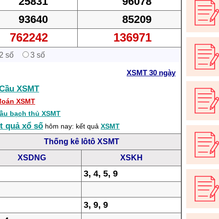
25831
96078
93640
85209
762242
136971
2 số
3 số
XSMT 30 ngày
Cầu XSMT
đoán XSMT
ầu bạch thủ XSMT
t quả xổ số
hôm nay: kết quả
XSMT
Thống kê lôtô XSMT
XSDNG
XSKH
3, 4, 5, 9
3, 9, 9