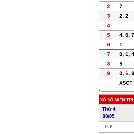
2
7
3
2, 2
4
5
4, 6, 
6
1
7
0, 1, 4
8
5
9
0,
6
, 
XSCT 
XỔ SỐ MIỀN TR
Thứ 4
08/05
G.8