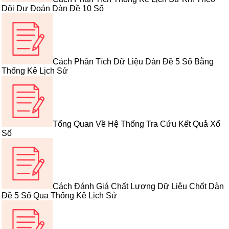
Dõi Dự Đoán Dàn Đề 10 Số
Cách Phân Tích Dữ Liệu Dàn Đề 5 Số Bằng
Thống Kê Lịch Sử
Tổng Quan Về Hệ Thống Tra Cứu Kết Quả Xổ
Số
Cách Đánh Giá Chất Lượng Dữ Liệu Chốt Dàn
Đề 5 Số Qua Thống Kê Lịch Sử