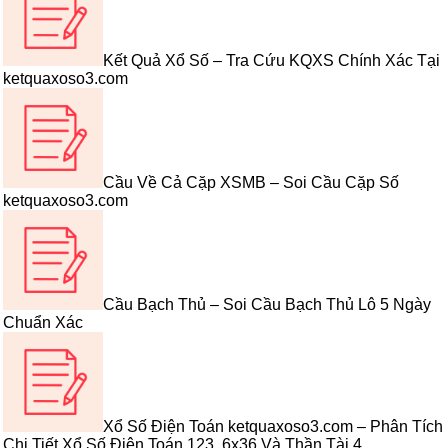
Kết Quả Xổ Số – Tra Cứu KQXS Chính Xác Tại
ketquaxoso3.com
Cầu Về Cả Cặp XSMB – Soi Cầu Cặp Số
ketquaxoso3.com
Cầu Bạch Thủ – Soi Cầu Bạch Thủ Lô 5 Ngày
Chuẩn Xác
Xổ Số Điện Toán ketquaxoso3.com – Phân Tích
Chi Tiết Xổ Số Điện Toán 123, 6x36 Và Thần Tài 4