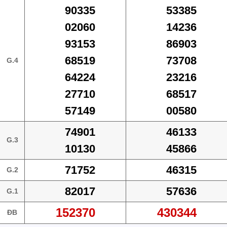
90335
53385
02060
14236
93153
86903
68519
73708
G.4
64224
23216
27710
68517
57149
00580
74901
46133
G.3
10130
45866
71752
46315
G.2
82017
57636
G.1
152370
430344
ĐB