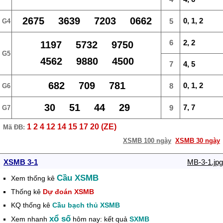
2675 3639 7203 0662
0, 1, 2
5
G4
6
2, 2
1197 5732 9750
G5
4562 9880 4500
7
4, 5
682 709 781
0, 1, 2
8
G6
30 51 44 29
7, 7
9
G7
1 2 4 12 14 15 17 20 (ZE)
Mã ĐB:
XSMB 100 ngày
XSMB 30 ngày
XSMB 3-1
MB-3-1.jpg
Cầu XSMB
Xem thống kê
Thống kê
Dự đoán XSMB
KQ thống kê
Cầu bạch thủ XSMB
xổ số
Xem nhanh
hôm nay: kết quả
SXMB