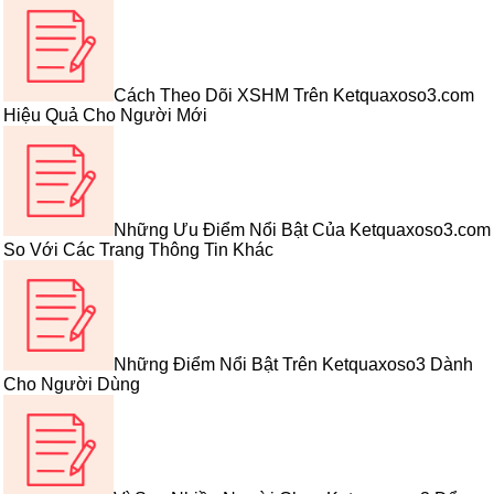
Cách Theo Dõi XSHM Trên Ketquaxoso3.com
Hiệu Quả Cho Người Mới
Những Ưu Điểm Nổi Bật Của Ketquaxoso3.com
So Với Các Trang Thông Tin Khác
Những Điểm Nổi Bật Trên Ketquaxoso3 Dành
Cho Người Dùng