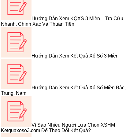
Hướng Dẫn Xem KQXS 3 Miền – Tra Cứu
Nhanh, Chính Xác Và Thuận Tiện
Hướng Dẫn Xem Kết Quả Xổ Số 3 Miền
Hướng Dẫn Xem Kết Quả Xổ Số Miền Bắc,
Trung, Nam
Vì Sao Nhiều Người Lựa Chọn XSHM
Ketquaxoso3.com Để Theo Dõi Kết Quả?