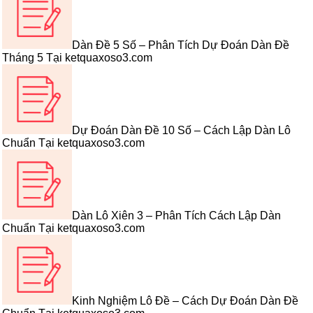
Dàn Đề 5 Số – Phân Tích Dự Đoán Dàn Đề
Tháng 5 Tại ketquaxoso3.com
Dự Đoán Dàn Đề 10 Số – Cách Lập Dàn Lô
Chuẩn Tại ketquaxoso3.com
Dàn Lô Xiên 3 – Phân Tích Cách Lập Dàn
Chuẩn Tại ketquaxoso3.com
Kinh Nghiệm Lô Đề – Cách Dự Đoán Dàn Đề