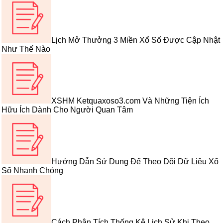
Lịch Mở Thưởng 3 Miền Xổ Số Được Cập Nhật
Như Thế Nào
XSHM Ketquaxoso3.com Và Những Tiện Ích
Hữu Ích Dành Cho Người Quan Tâm
Hướng Dẫn Sử Dụng Để Theo Dõi Dữ Liệu Xổ
Số Nhanh Chóng
Cách Phân Tích Thống Kê Lịch Sử Khi Theo