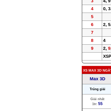
3
4, 9
4
0, 3
5
6
2, 5
7
8
4
9
2,
9
XSP
XS MAX 3D
NGÀY
Max 3D
Trúng giải
Giải nhất
55
1tr: