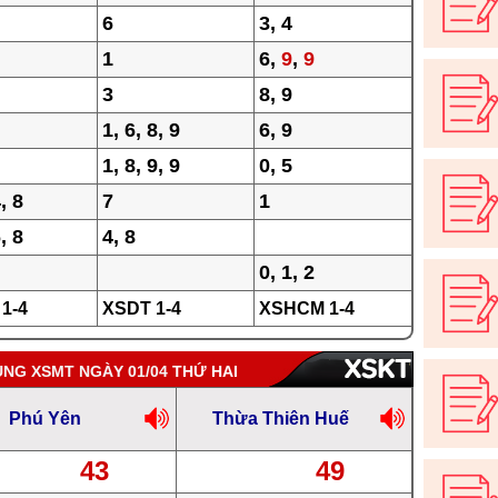
6
3, 4
1
6,
9
,
9
3
8, 9
1, 6, 8, 9
6, 9
1, 8, 9, 9
0, 5
, 8
7
1
, 8
4, 8
0, 1, 2
1-4
XSDT 1-4
XSHCM 1-4
UNG
XSMT NGÀY 01/04
THỨ HAI
Phú Yên
Thừa Thiên Huế
43
49