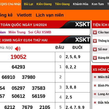
KQXS Chủ Nhật
Đà Lạt
Kiên Giang
Tiền Giang
Khánh Hòa
Kon Tum
T
ống kê
Vietlott
Lịch vạn niên
 TOÀN QUỐC NGÀY 1/4/2024
TIỆN ÍCH
 Nam
Miền Trung
Soi CẦU XSMB
Cầu bạ
C
XSMB NGÀY 01/04
THỨ HAI
Thống k
Hà Nội)
ĐẦU
ĐUÔI
Sổ mơ
19052
0
2, 5, 6, 9
Bảng Đ
64293
1
0, 2, 2
XS HÔM 
66910 37980
2
Miền B
Bình P
3
3, 8, 8
154 05297 37583
Long A
357 50612 56159
4
2, 5
Đắk Nô
0 6212 7679 2105
5
2, 4, 7, 9, 9