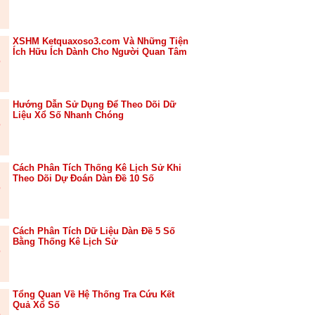
XSHM Ketquaxoso3.com Và Những Tiện
Ích Hữu Ích Dành Cho Người Quan Tâm
Hướng Dẫn Sử Dụng Để Theo Dõi Dữ
Liệu Xổ Số Nhanh Chóng
Cách Phân Tích Thống Kê Lịch Sử Khi
Theo Dõi Dự Đoán Dàn Đề 10 Số
Cách Phân Tích Dữ Liệu Dàn Đề 5 Số
Bằng Thống Kê Lịch Sử
Tổng Quan Về Hệ Thống Tra Cứu Kết
Quả Xổ Số