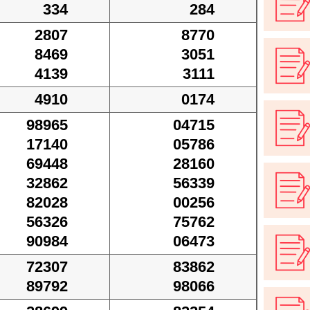
334
284
2807
8770
8469
3051
4139
3111
4910
0174
98965
04715
17140
05786
69448
28160
32862
56339
82028
00256
56326
75762
90984
06473
72307
83862
89792
98066