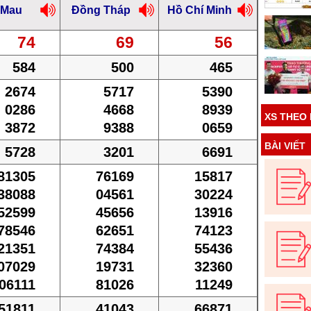
 Mau
Đồng Tháp
Hồ Chí Minh
74
69
56
584
500
465
2674
5717
5390
0286
4668
8939
XS THEO
3872
9388
0659
BÀI VIẾT
5728
3201
6691
81305
76169
15817
38088
04561
30224
52599
45656
13916
78546
62651
74123
21351
74384
55436
07029
19731
32360
06111
81026
11249
51811
41043
66871