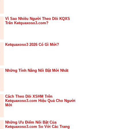
Vì Sao Nhiều Người Theo Dõi KQXS
Trên Ketquaxoso3.com?
Ketquaxoso3 2026 Có Gì Mới?
Những Tính Năng Nổi Bật Mới Nhất
Cách Theo Dõi XSHM Trên
Ketquaxoso3.com Hiệu Quả Cho Người
Mới
Những Ưu Điểm Nổi Bật Của
Ketquaxoso3.com So Với Các Trang