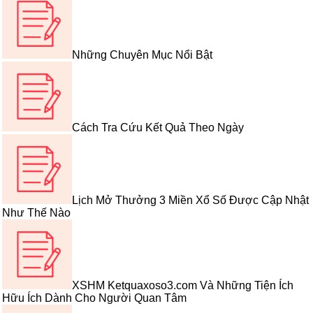
Những Chuyên Mục Nổi Bật
Cách Tra Cứu Kết Quả Theo Ngày
Lịch Mở Thưởng 3 Miền Xổ Số Được Cập Nhật
Như Thế Nào
XSHM Ketquaxoso3.com Và Những Tiện Ích
Hữu Ích Dành Cho Người Quan Tâm