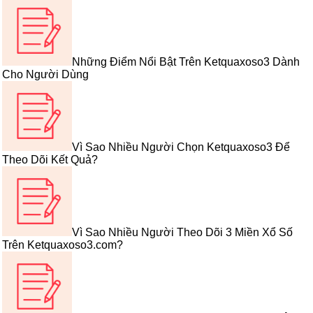
Những Điểm Nổi Bật Trên Ketquaxoso3 Dành
Cho Người Dùng
Vì Sao Nhiều Người Chọn Ketquaxoso3 Để
Theo Dõi Kết Quả?
Vì Sao Nhiều Người Theo Dõi 3 Miền Xổ Số
Trên Ketquaxoso3.com?