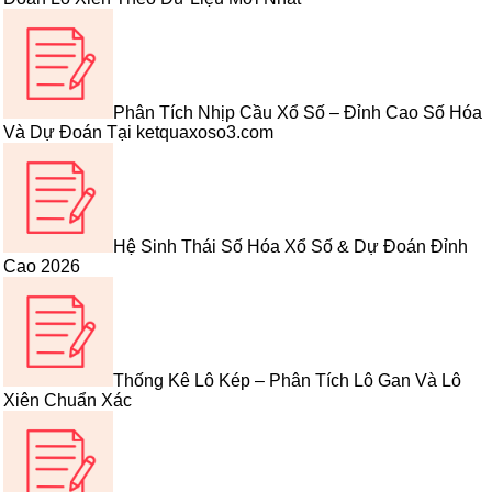
Phân Tích Nhịp Cầu Xổ Số – Đỉnh Cao Số Hóa
Và Dự Đoán Tại ketquaxoso3.com
Hệ Sinh Thái Số Hóa Xổ Số & Dự Đoán Đỉnh
Cao 2026
Thống Kê Lô Kép – Phân Tích Lô Gan Và Lô
Xiên Chuẩn Xác