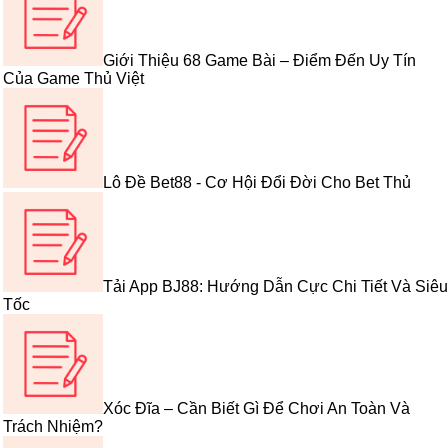
Giới Thiệu 68 Game Bài – Điểm Đến Uy Tín
Của Game Thủ Việt
Lô Đề Bet88 - Cơ Hội Đổi Đời Cho Bet Thủ
Tải App BJ88: Hướng Dẫn Cực Chi Tiết Và Siêu
Tốc
Xóc Đĩa – Cần Biết Gì Để Chơi An Toàn Và
Trách Nhiệm?