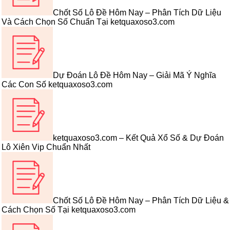
Chốt Số Lô Đề Hôm Nay – Phân Tích Dữ Liệu
Và Cách Chọn Số Chuẩn Tại ketquaxoso3.com
Dự Đoán Lô Đề Hôm Nay – Giải Mã Ý Nghĩa
Các Con Số ketquaxoso3.com
ketquaxoso3.com – Kết Quả Xổ Số & Dự Đoán
Lô Xiên Vip Chuẩn Nhất
Chốt Số Lô Đề Hôm Nay – Phân Tích Dữ Liệu &
Cách Chọn Số Tại ketquaxoso3.com