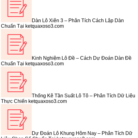
Dàn Lô Xiên 3 – Phân Tích Cách Lập Dàn
Chuẩn Tại ketquaxoso3.com
Kinh Nghiệm Lô Đề – Cách Dự Đoán Dàn Đề
Chuẩn Tại ketquaxoso3.com
Thống Kê Tần Suất Lô Tô – Phân Tích Dữ Liệu
Thực Chiến ketquaxoso3.com
Dự Đoán Lô Khung Hôm Nay – Phân Tích Dữ