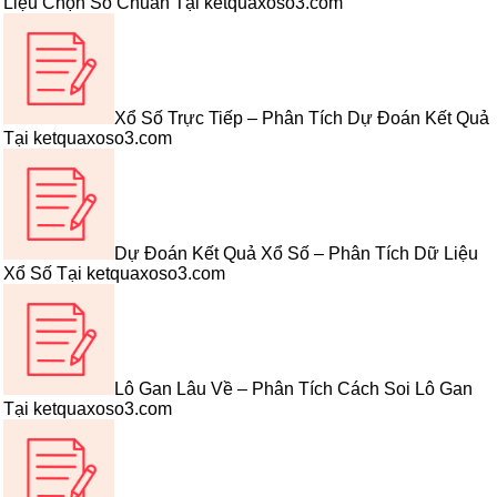
Liệu Chọn Số Chuẩn Tại ketquaxoso3.com
Xổ Số Trực Tiếp – Phân Tích Dự Đoán Kết Quả
Tại ketquaxoso3.com
Dự Đoán Kết Quả Xổ Số – Phân Tích Dữ Liệu
Xổ Số Tại ketquaxoso3.com
Lô Gan Lâu Về – Phân Tích Cách Soi Lô Gan
Tại ketquaxoso3.com