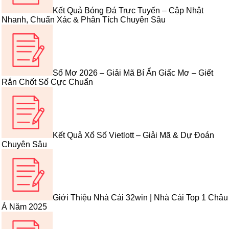
Kết Quả Bóng Đá Trực Tuyến – Cập Nhật
Nhanh, Chuẩn Xác & Phân Tích Chuyên Sâu
Sổ Mơ 2026 – Giải Mã Bí Ẩn Giấc Mơ – Giết
Rắn Chốt Số Cực Chuẩn
Kết Quả Xổ Số Vietlott – Giải Mã & Dự Đoán
Chuyên Sâu
Giới Thiệu Nhà Cái 32win | Nhà Cái Top 1 Châu
Á Năm 2025