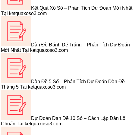
Kết Quả Xổ Số – Phân Tích Dự Đoán Mới Nhất
Tại ketquaxoso3.com
Dàn Đề Đánh Dễ Trúng – Phân Tích Dự Đoán
Mới Nhất Tại ketquaxoso3.com
Dàn Đề 5 Số – Phân Tích Dự Đoán Dàn Đề
Tháng 5 Tại ketquaxoso3.com
Dự Đoán Dàn Đề 10 Số – Cách Lập Dàn Lô
Chuẩn Tại ketquaxoso3.com