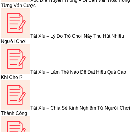
Xóc Đĩa Truyền Thống – Di Sản Văn Hóa Trong
Từng Ván Cược
Tài Xỉu – Lý Do Trò Chơi Này Thu Hút Nhiều
Người Chơi
Tài Xỉu – Làm Thế Nào Để Đạt Hiệu Quả Cao
Khi Chơi?
Tài Xỉu – Chia Sẻ Kinh Nghiệm Từ Người Chơi
Thành Công