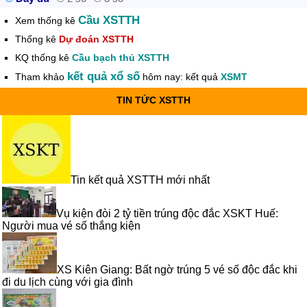
Cầu XSTTH
Xem thống kê
Thống kê
Dự đoán XSTTH
KQ thống kê
Cầu bạch thủ XSTTH
kết quả xổ số
Tham khảo
hôm nay: kết quả
XSMT
TIN TỨC XSTTH
Tin kết quả XSTTH mới nhất
Vụ kiện đòi 2 tỷ tiền trúng độc đắc XSKT Huế:
Người mua vé số thắng kiện
XS Kiên Giang: Bất ngờ trúng 5 vé số độc đắc khi
đi du lịch cùng với gia đình