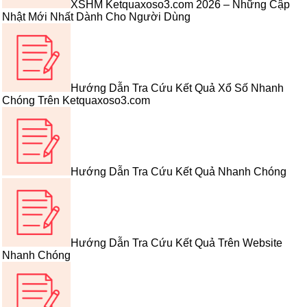
XSHM Ketquaxoso3.com 2026 – Những Cập
Nhật Mới Nhất Dành Cho Người Dùng
Hướng Dẫn Tra Cứu Kết Quả Xổ Số Nhanh
Chóng Trên Ketquaxoso3.com
Hướng Dẫn Tra Cứu Kết Quả Nhanh Chóng
Hướng Dẫn Tra Cứu Kết Quả Trên Website
Nhanh Chóng