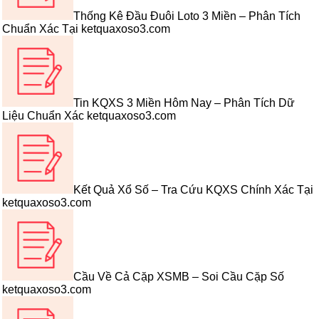
Thống Kê Đầu Đuôi Loto 3 Miền – Phân Tích
Chuẩn Xác Tại ketquaxoso3.com
Tin KQXS 3 Miền Hôm Nay – Phân Tích Dữ
Liệu Chuẩn Xác ketquaxoso3.com
Kết Quả Xổ Số – Tra Cứu KQXS Chính Xác Tại
ketquaxoso3.com
Cầu Về Cả Cặp XSMB – Soi Cầu Cặp Số
ketquaxoso3.com