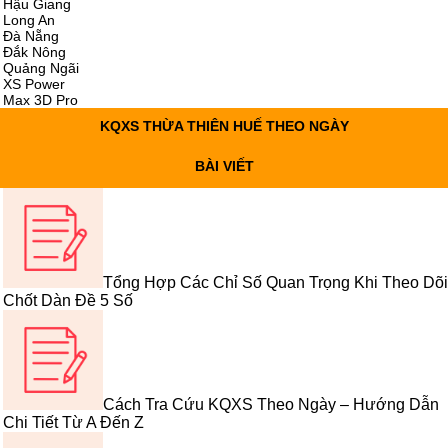
Hậu Giang
Long An
Đà Nẵng
Đắk Nông
Quảng Ngãi
XS Power
Max 3D Pro
KQXS THỪA THIÊN HUẾ THEO NGÀY
BÀI VIẾT
Tổng Hợp Các Chỉ Số Quan Trọng Khi Theo Dõi
Chốt Dàn Đề 5 Số
Cách Tra Cứu KQXS Theo Ngày – Hướng Dẫn
Chi Tiết Từ A Đến Z