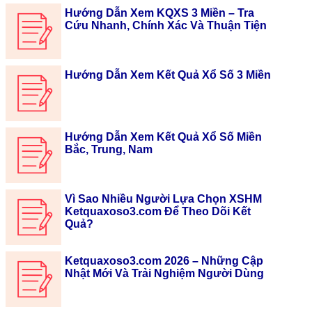
Hướng Dẫn Xem KQXS 3 Miền – Tra
Cứu Nhanh, Chính Xác Và Thuận Tiện
Hướng Dẫn Xem Kết Quả Xổ Số 3 Miền
Hướng Dẫn Xem Kết Quả Xổ Số Miền
Bắc, Trung, Nam
Vì Sao Nhiều Người Lựa Chọn XSHM
Ketquaxoso3.com Để Theo Dõi Kết
Quả?
Ketquaxoso3.com 2026 – Những Cập
Nhật Mới Và Trải Nghiệm Người Dùng