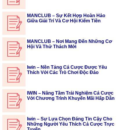
MANCLUB – Sự Kết Hợp Hoàn Hảo
Giữa Giải Trí Và Cơ Hội Kiếm Tiền
MANCLUB – Nơi Mang Đến Những Cơ
Hội Và Thử Thách Mới
Iwin – Nền Tảng Cá Cược Được Yêu
Thích Với Các Trò Chơi Độc Đáo
IWIN – Nâng Tầm Trải Nghiệm Cá Cược
Với Chương Trình Khuyến Mãi Hấp Dẫn
Iwin – Sự Lựa Chọn Đáng Tin Cậy Cho
Những Người Yêu Thích Cá Cược Trực
Tuyến