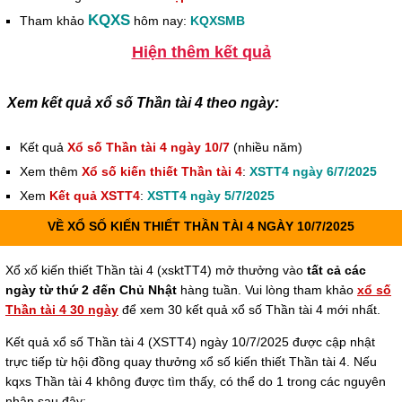
KQXS
Tham khảo
hôm nay:
KQXSMB
Hiện thêm kết quả
Xem kết quả xổ số Thần tài 4 theo ngày:
Kết quả
Xổ số Thần tài 4 ngày 10/7
(nhiều năm)
Xem thêm
Xổ số kiến thiết Thần tài 4
:
XSTT4 ngày 6/7/2025
Xem
Kết quả XSTT4
:
XSTT4 ngày 5/7/2025
VỀ
XỔ SỐ KIẾN THIẾT THẦN TÀI 4
NGÀY 10/7/2025
Xổ xố kiến thiết Thần tài 4 (xsktTT4) mở thưởng vào
tất cả các
ngày từ thứ 2 đến Chủ Nhật
hàng tuần. Vui lòng tham khảo
xổ số
Thần tài 4 30 ngày
để xem 30 kết quả xổ số Thần tài 4 mới nhất.
Kết quả xổ số Thần tài 4 (XSTT4) ngày 10/7/2025 được cập nhật
trực tiếp từ hội đồng quay thưởng xổ số kiến thiết Thần tài 4. Nếu
kqxs Thần tài 4 không được tìm thấy, có thể do 1 trong các nguyên
nhân sau đây: