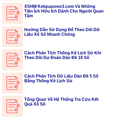
XSHM Ketquaxoso3.com Và Những
Tiện Ích Hữu Ích Dành Cho Người Quan
Tâm
Hướng Dẫn Sử Dụng Để Theo Dõi Dữ
Liệu Xổ Số Nhanh Chóng
Cách Phân Tích Thống Kê Lịch Sử Khi
Theo Dõi Dự Đoán Dàn Đề 10 Số
Cách Phân Tích Dữ Liệu Dàn Đề 5 Số
Bằng Thống Kê Lịch Sử
Tổng Quan Về Hệ Thống Tra Cứu Kết
Quả Xổ Số