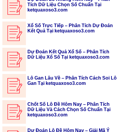
Tích Dữ Liệu Chọn Số Chuẩn Tại
ketquaxoso3.com
Xổ Số Trực Tiếp – Phân Tích Dự Đoán
Kết Quả Tại ketquaxoso3.com
Dự Đoán Kết Quả Xổ Số – Phân Tích
Dữ Liệu Xổ Số Tại ketquaxoso3.com
Lô Gan Lâu Về – Phân Tích Cách Soi Lô
Gan Tại ketquaxoso3.com
Chốt Số Lô Đề Hôm Nay – Phân Tích
Dữ Liệu Và Cách Chọn Số Chuẩn Tại
ketquaxoso3.com
Dự Đoán Lô Đề Hôm Nay – Giải Mã Ý