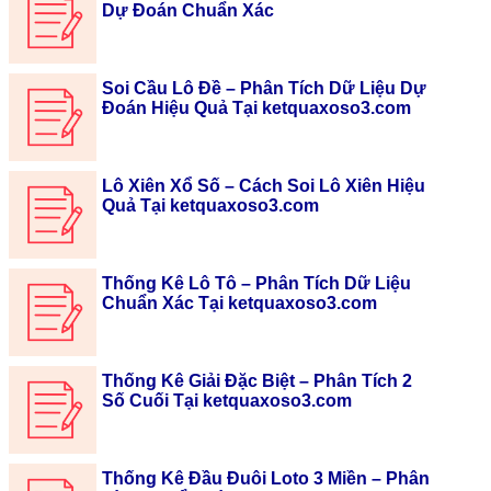
Dự Đoán Chuẩn Xác
Soi Cầu Lô Đề – Phân Tích Dữ Liệu Dự
Đoán Hiệu Quả Tại ketquaxoso3.com
Lô Xiên Xổ Số – Cách Soi Lô Xiên Hiệu
Quả Tại ketquaxoso3.com
Thống Kê Lô Tô – Phân Tích Dữ Liệu
Chuẩn Xác Tại ketquaxoso3.com
Thống Kê Giải Đặc Biệt – Phân Tích 2
Số Cuối Tại ketquaxoso3.com
Thống Kê Đầu Đuôi Loto 3 Miền – Phân