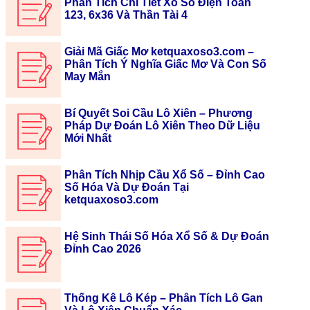
Phân Tích Chi Tiết Xổ Số Điện Toán
123, 6x36 Và Thần Tài 4
Giải Mã Giấc Mơ ketquaxoso3.com –
Phân Tích Ý Nghĩa Giấc Mơ Và Con Số
May Mắn
Bí Quyết Soi Cầu Lô Xiên – Phương
Pháp Dự Đoán Lô Xiên Theo Dữ Liệu
Mới Nhất
Phân Tích Nhịp Cầu Xổ Số – Đỉnh Cao
Số Hóa Và Dự Đoán Tại
ketquaxoso3.com
Hệ Sinh Thái Số Hóa Xổ Số & Dự Đoán
Đỉnh Cao 2026
Thống Kê Lô Kép – Phân Tích Lô Gan