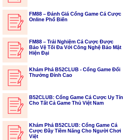
FM88 – Đánh Giá Cổng Game Cá Cược
Online Phổ Biến
FM88 – Trải Nghiệm Cá Cược Được
Bảo Vệ Tối Đa Với Công Nghệ Bảo Mật
Hiện Đại
Khám Phá B52CLUB - Cổng Game Đổi
Thưởng Đỉnh Cao
B52CLUB: Cổng Game Cá Cược Uy Tín
Cho Tất Cả Game Thủ Việt Nam
Khám Phá B52CLUB: Cổng Game Cá
Cược Đầy Tiềm Năng Cho Người Chơi
Việt