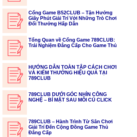
Cổng Game B52CLUB – Tận Hưởng
Giây Phút Giải Trí Với Những Trò Chơi
Đổi Thưởng Hấp Dẫn
Tổng Quan về Cổng Game 789CLUB:
Trải Nghiệm Đẳng Cấp Cho Game Thủ
HƯỚNG DẪN TOÀN TẬP CÁCH CHƠI
VÀ KIẾM THƯỞNG HIỆU QUẢ TẠI
789CLUB
789CLUB DƯỚI GÓC NHÌN CÔNG
NGHỆ – BÍ MẬT SAU MỖI CÚ CLICK
789CLUB – Hành Trình Từ Sân Chơi
Giải Trí Đến Cộng Đồng Game Thủ
Đẳng Cấp