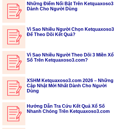
Những Điểm Nổi Bật Trên Ketquaxoso3
Dành Cho Người Dùng
Vì Sao Nhiều Người Chọn Ketquaxoso3
Để Theo Dõi Kết Quả?
Vì Sao Nhiều Người Theo Dõi 3 Miền Xổ
Số Trên Ketquaxoso3.com?
XSHM Ketquaxoso3.com 2026 – Những
Cập Nhật Mới Nhất Dành Cho Người
Dùng
Hướng Dẫn Tra Cứu Kết Quả Xổ Số
Nhanh Chóng Trên Ketquaxoso3.com