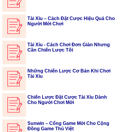
Tài Xỉu – Cách Đặt Cược Hiệu Quả Cho
Người Mới Chơi
Tài Xỉu - Cách Chơi Đơn Giản Nhưng
Cần Chiến Lược Tốt
Những Chiến Lược Cơ Bản Khi Chơi
Tài Xỉu
Chiến Lược Đặt Cược Tài Xỉu Dành
Cho Người Chơi Mới
Sunwin – Cổng Game Mới Cho Cộng
Đồng Game Thủ Việt