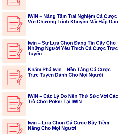
IWIN – Nâng Tầm Trải Nghiệm Cá Cược
Với Chương Trình Khuyến Mãi Hấp Dẫn
Iwin – Sự Lựa Chọn Đáng Tin Cậy Cho
Những Người Yêu Thích Cá Cược Trực
Tuyến
Khám Phá Iwin – Nền Tảng Cá Cược
Trực Tuyến Dành Cho Mọi Người
IWIN – Các Lý Do Nên Thử Sức Với Các
Trò Chơi Poker Tại IWIN
Iwin – Lựa Chọn Cá Cược Đầy Tiềm
Năng Cho Mọi Người