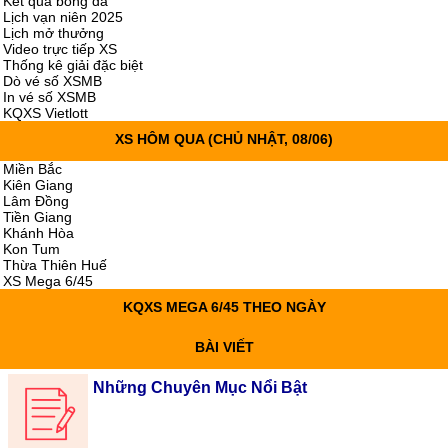
Kết quả bóng đá
Lịch vạn niên 2025
Lịch mở thưởng
Video trực tiếp XS
Thống kê giải đặc biệt
Dò vé số XSMB
In vé số XSMB
KQXS Vietlott
XS HÔM QUA
(CHỦ NHẬT, 08/06)
Miền Bắc
Kiên Giang
Lâm Đồng
Tiền Giang
Khánh Hòa
Kon Tum
Thừa Thiên Huế
XS Mega 6/45
KQXS MEGA 6/45 THEO NGÀY
BÀI VIẾT
Những Chuyên Mục Nổi Bật