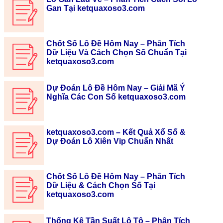
Gan Tại ketquaxoso3.com
Chốt Số Lô Đề Hôm Nay – Phân Tích
Dữ Liệu Và Cách Chọn Số Chuẩn Tại
ketquaxoso3.com
Dự Đoán Lô Đề Hôm Nay – Giải Mã Ý
Nghĩa Các Con Số ketquaxoso3.com
ketquaxoso3.com – Kết Quả Xổ Số &
Dự Đoán Lô Xiên Vip Chuẩn Nhất
Chốt Số Lô Đề Hôm Nay – Phân Tích
Dữ Liệu & Cách Chọn Số Tại
ketquaxoso3.com
Thống Kê Tần Suất Lô Tô – Phân Tích