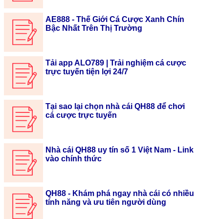
AE888 - Thế Giới Cá Cược Xanh Chín
Bậc Nhất Trên Thị Trường
Tải app ALO789 | Trải nghiệm cá cược
trực tuyến tiện lợi 24/7
Tại sao lại chọn nhà cái QH88 để chơi
cá cược trực tuyến
Nhà cái QH88 uy tín số 1 Việt Nam - Link
vào chính thức
QH88 - Khám phá ngay nhà cái có nhiều
tính năng và ưu tiên người dùng