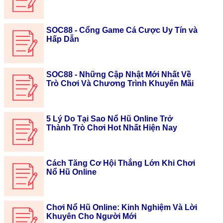
SOC88 - Cổng Game Cá Cược Uy Tín và
Hấp Dẫn
SOC88 - Những Cập Nhật Mới Nhất Về
Trò Chơi Và Chương Trình Khuyến Mãi
5 Lý Do Tại Sao Nổ Hũ Online Trở
Thành Trò Chơi Hot Nhất Hiện Nay
Cách Tăng Cơ Hội Thắng Lớn Khi Chơi
Nổ Hũ Online
Chơi Nổ Hũ Online: Kinh Nghiệm Và Lời
Khuyên Cho Người Mới