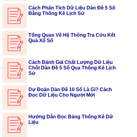
Cách Phân Tích Dữ Liệu Dàn Đề 5 Số
Bằng Thống Kê Lịch Sử
Tổng Quan Về Hệ Thống Tra Cứu Kết
Quả Xổ Số
Cách Đánh Giá Chất Lượng Dữ Liệu
Chốt Dàn Đề 5 Số Qua Thống Kê Lịch
Sử
Dự Đoán Dàn Đề 10 Số Là Gì? Cách
Đọc Dữ Liệu Cho Người Mới
Hướng Dẫn Đọc Bảng Thống Kê Dữ
Liệu