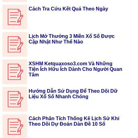
Cách Tra Cứu Kết Quả Theo Ngày
Lịch Mở Thưởng 3 Miền Xổ Số Được
Cập Nhật Như Thế Nào
XSHM Ketquaxoso3.com Và Những
Tiện Ích Hữu Ích Dành Cho Người Quan
Tâm
Hướng Dẫn Sử Dụng Để Theo Dõi Dữ
Liệu Xổ Số Nhanh Chóng
Cách Phân Tích Thống Kê Lịch Sử Khi
Theo Dõi Dự Đoán Dàn Đề 10 Số