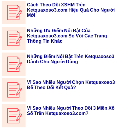
Cách Theo Dõi XSHM Trên
Ketquaxoso3.com Hiệu Quả Cho Người
Mới
Những Ưu Điểm Nổi Bật Của
Ketquaxoso3.com So Với Các Trang
Thông Tin Khác
Những Điểm Nổi Bật Trên Ketquaxoso3
Dành Cho Người Dùng
Vì Sao Nhiều Người Chọn Ketquaxoso3
Để Theo Dõi Kết Quả?
Vì Sao Nhiều Người Theo Dõi 3 Miền Xổ
Số Trên Ketquaxoso3.com?