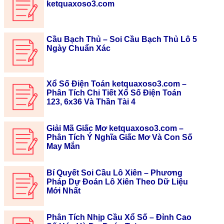
ketquaxoso3.com
Cầu Bạch Thủ – Soi Cầu Bạch Thủ Lô 5
Ngày Chuẩn Xác
Xổ Số Điện Toán ketquaxoso3.com –
Phân Tích Chi Tiết Xổ Số Điện Toán
123, 6x36 Và Thần Tài 4
Giải Mã Giấc Mơ ketquaxoso3.com –
Phân Tích Ý Nghĩa Giấc Mơ Và Con Số
May Mắn
Bí Quyết Soi Cầu Lô Xiên – Phương
Pháp Dự Đoán Lô Xiên Theo Dữ Liệu
Mới Nhất
Phân Tích Nhịp Cầu Xổ Số – Đỉnh Cao