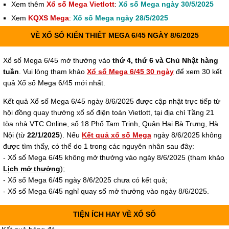
Xem thêm
Xổ số Mega Vietlott
:
Xổ số Mega ngày 30/5/2025
Xem
KQXS Mega
:
Xổ số Mega ngày 28/5/2025
VỀ
XỔ SỐ KIẾN THIẾT MEGA 6/45
NGÀY 8/6/2025
Xổ số Mega 6/45 mở thưởng vào
thứ 4, thứ 6 và Chủ Nhật hàng
tuần
. Vui lòng tham khảo
Xổ số Mega 6/45 30 ngày
để xem 30 kết
quả Xổ số Mega 6/45 mới nhất.
Kết quả Xổ số Mega 6/45 ngày 8/6/2025 được cập nhật trực tiếp từ
hội đồng quay thưởng xổ số điện toán Vietlott, tại địa chỉ Tầng 21
tòa nhà VTC Online, số 18 Phố Tam Trinh, Quận Hai Bà Trưng, Hà
Nội (từ
22/1/2025
). Nếu
Kết quả xổ số Mega
ngày 8/6/2025 không
được tìm thấy, có thể do 1 trong các nguyên nhân sau đây:
- Xổ số Mega 6/45 không mở thưởng vào ngày 8/6/2025 (tham khảo
Lịch mở thưởng
);
- Xổ số Mega 6/45 ngày 8/6/2025 chưa có kết quả;
- Xổ số Mega 6/45 nghỉ quay số mở thưởng vào ngày 8/6/2025.
TIỆN ÍCH HAY VỀ XỔ SỐ