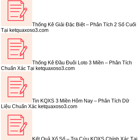
Thống Kê Giải Đặc Biệt – Phân Tích 2 Số Cuối
Tại ketquaxoso3.com
Thống Kê Đầu Đuôi Loto 3 Miền – Phân Tích
Chuẩn Xác Tại ketquaxoso3.com
Tin KQXS 3 Miền Hôm Nay – Phân Tích Dữ
Liệu Chuẩn Xác ketquaxoso3.com
Kết Quả Xổ Số – Tra Cứu KQXS Chính Xác Tại