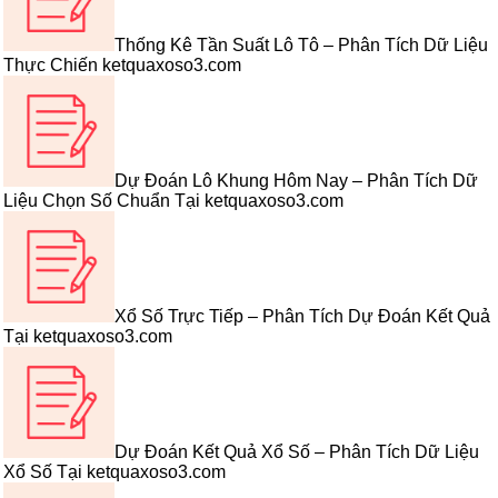
Thống Kê Tần Suất Lô Tô – Phân Tích Dữ Liệu
Thực Chiến ketquaxoso3.com
Dự Đoán Lô Khung Hôm Nay – Phân Tích Dữ
Liệu Chọn Số Chuẩn Tại ketquaxoso3.com
Xổ Số Trực Tiếp – Phân Tích Dự Đoán Kết Quả
Tại ketquaxoso3.com
Dự Đoán Kết Quả Xổ Số – Phân Tích Dữ Liệu
Xổ Số Tại ketquaxoso3.com