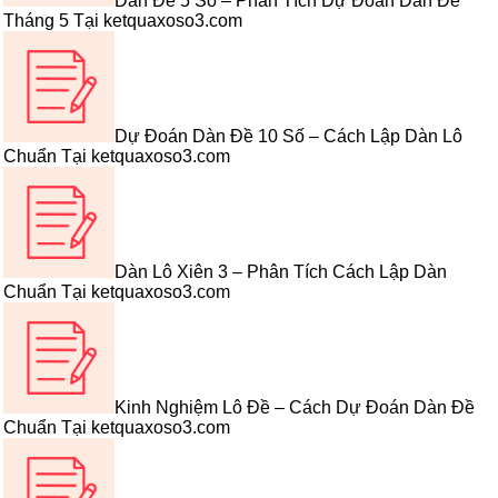
Dàn Đề 5 Số – Phân Tích Dự Đoán Dàn Đề
Tháng 5 Tại ketquaxoso3.com
Dự Đoán Dàn Đề 10 Số – Cách Lập Dàn Lô
Chuẩn Tại ketquaxoso3.com
Dàn Lô Xiên 3 – Phân Tích Cách Lập Dàn
Chuẩn Tại ketquaxoso3.com
Kinh Nghiệm Lô Đề – Cách Dự Đoán Dàn Đề
Chuẩn Tại ketquaxoso3.com