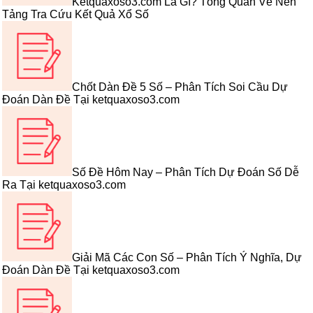
Ketquaxoso3.com Là Gì? Tổng Quan Về Nền
Tảng Tra Cứu Kết Quả Xổ Số
Chốt Dàn Đề 5 Số – Phân Tích Soi Cầu Dự
Đoán Dàn Đề Tại ketquaxoso3.com
Số Đề Hôm Nay – Phân Tích Dự Đoán Số Dễ
Ra Tại ketquaxoso3.com
Giải Mã Các Con Số – Phân Tích Ý Nghĩa, Dự
Đoán Dàn Đề Tại ketquaxoso3.com