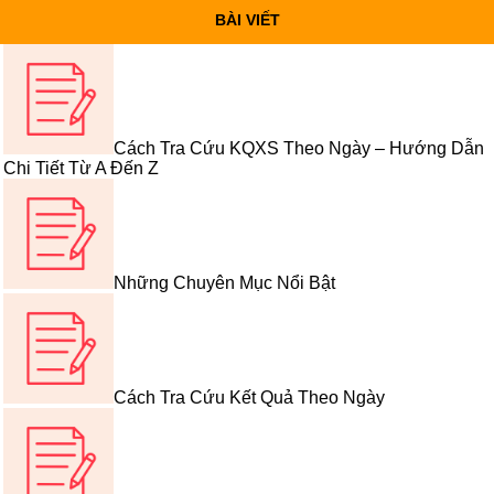
BÀI VIẾT
Cách Tra Cứu KQXS Theo Ngày – Hướng Dẫn
Chi Tiết Từ A Đến Z
Những Chuyên Mục Nổi Bật
Cách Tra Cứu Kết Quả Theo Ngày