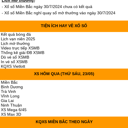
Lịch mở thưởng
)
- Xổ số Miền Bắc ngày 30/7/2024 chưa có kết quả
- Xổ số Miền Bắc nghỉ quay số mở thưởng vào ngày 30/7/2024
TIỆN ÍCH HAY VỀ XỔ SỐ
Kết quả bóng đá
Lịch vạn niên 2025
Lịch mở thưởng
Video trực tiếp XSMB
Thống kê giải ĐB XSMB
Dò vé số XSMB
In vé số XSMB
KQXS Vietlott
XS HÔM QUA
(THỨ SÁU, 23/05)
Miền Bắc
Bình Dương
Trà Vinh
Vĩnh Long
Gia Lai
Ninh Thuận
XS Mega 6/45
XS Max 3D
KQXS MIỀN BẮC THEO NGÀY