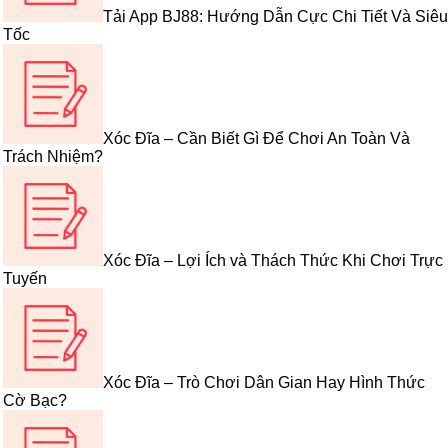
Tải App BJ88: Hướng Dẫn Cực Chi Tiết Và Siêu
Tốc
Xóc Đĩa – Cần Biết Gì Để Chơi An Toàn Và
Trách Nhiệm?
Xóc Đĩa – Lợi Ích và Thách Thức Khi Chơi Trực
Tuyến
Xóc Đĩa – Trò Chơi Dân Gian Hay Hình Thức
Cờ Bạc?