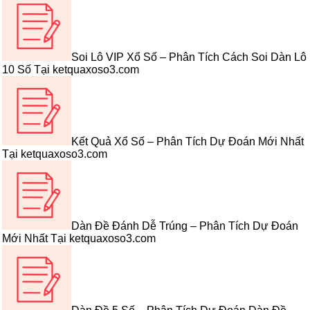
Soi Lô VIP Xổ Số – Phân Tích Cách Soi Dàn Lô
10 Số Tại ketquaxoso3.com
Kết Quả Xổ Số – Phân Tích Dự Đoán Mới Nhất
Tại ketquaxoso3.com
Dàn Đề Đánh Dễ Trúng – Phân Tích Dự Đoán
Mới Nhất Tại ketquaxoso3.com