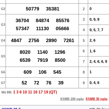
50779 35381
0
2
G2
3
0, 9, 9
36704 84874 85576
G3
57347 11130 05666
4
0, 5, 7, 7
4847 2756 2890 7261
2, 6
5
G4
6
1, 6
8020 1140 1296
G5
6539 7919 8500
7
2, 4, 6, 6, 9
609 106 545
1
8
G6
52 72 76 39
0, 4, 6
9
G7
1 3 6 10 11 16 17 19 (QT)
Mã ĐB:
XSMB 100 ngày
XSMB 30 ngày