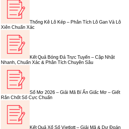
Thống Kê Lô Kép – Phân Tích Lô Gan Và Lô
Xiên Chuẩn Xác
Kết Quả Bóng Đá Trực Tuyến – Cập Nhật
Nhanh, Chuẩn Xác & Phân Tích Chuyên Sâu
Sổ Mơ 2026 – Giải Mã Bí Ẩn Giấc Mơ – Giết
Rắn Chốt Số Cực Chuẩn
Kết Quả Xổ Số Vietlott – Giải Mã & Dự Đoán