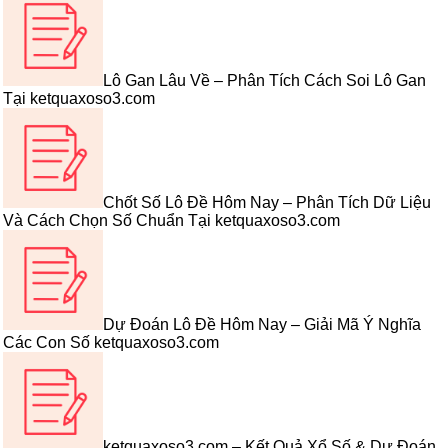
Lô Gan Lâu Về – Phân Tích Cách Soi Lô Gan
Tại ketquaxoso3.com
Chốt Số Lô Đề Hôm Nay – Phân Tích Dữ Liệu
Và Cách Chọn Số Chuẩn Tại ketquaxoso3.com
Dự Đoán Lô Đề Hôm Nay – Giải Mã Ý Nghĩa
Các Con Số ketquaxoso3.com
ketquaxoso3.com – Kết Quả Xổ Số & Dự Đoán