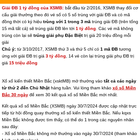
Giải ĐB 1 tỷ đồng của XSMB:
bắt đầu từ 2/2016, XSMB thay đổi cơ
cấu giải thưởng theo đó vé số có 5 số trùng với giải ĐB và có mã
đồng thời có ký hiệu
trùng với 1 trong 3 mã
trúng giải ĐB (trên tổng
15 mã tất cả) sẽ trúng giải ĐB lên tới
1 tỷ đồng
. Các vé mã không
trùng còn lại sẽ
trúng giải phụ Đặc Biệt
trị giá 20 triệu đồng mỗi
giải
Chú ý:
từ 3/10/2017, XSMB thứ 3 và thứ 5 chỉ có
1 mã ĐB
tương
ứng với giải ĐB trị giá
3 tỷ đồng
, 14 vé còn lại trúng giải phụ ĐB trị
giá
15 triệu đồng
Xổ xố kiến thiết Miền Bắc (xsktMB) mở thưởng vào
tất cả các ngày
từ thứ 2 đến Chủ Nhật
hàng tuần. Vui lòng tham khảo
xổ số Miền
Bắc 30 ngày
để xem 30 kết quả xổ số Miền Bắc mới nhất.
Kết quả xổ số Miền Bắc (XSMB) ngày 30/7/2024 được cập nhật trực
tiếp từ hội đồng quay thưởng xổ số kiến thiết Miền Bắc. Nếu kqxs
Miền Bắc không được tìm thấy, có thể do 1 trong các nguyên nhân
sau đây:
- Xổ số Miền Bắc không mở thưởng vào ngày 30/7/2024 (tham khảo