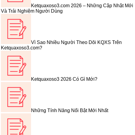
Ketquaxoso3.com 2026 – Những Cập Nhật Mới
Và Trải Nghiệm Người Dùng
Vì Sao Nhiều Người Theo Dõi KQXS Trên
Ketquaxoso3.com?
Ketquaxoso3 2026 Có Gì Mới?
Những Tính Năng Nổi Bật Mới Nhất