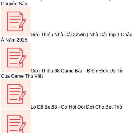
Chuyên Sâu
Giới Thiệu Nhà Cái 32win | Nhà Cái Top 1 Châu
Á Năm 2025
Giới Thiệu 68 Game Bài – Điểm Đến Uy Tín
Của Game Thủ Việt
Lô Đề Bet88 - Cơ Hội Đổi Đời Cho Bet Thủ