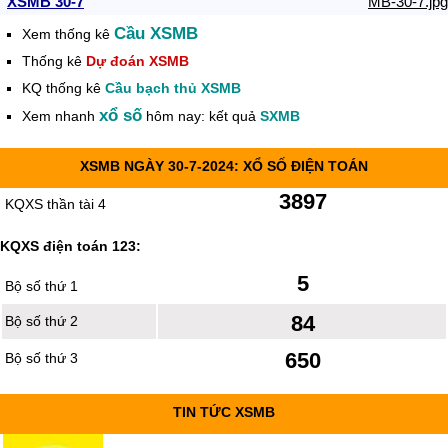
XSMB 30-7
MB-30-7.jpg
Cầu XSMB
Xem thống kê
Thống kê
Dự đoán XSMB
KQ thống kê
Cầu bạch thủ XSMB
xổ số
Xem nhanh
hôm nay: kết quả
SXMB
XSMB
NGÀY 30-7-2024: XỔ SỐ ĐIỆN TOÁN
3897
KQXS thần tài 4
KQXS điện toán 123:
5
Bộ số thứ 1
84
Bộ số thứ 2
650
Bộ số thứ 3
TIN TỨC XSMB