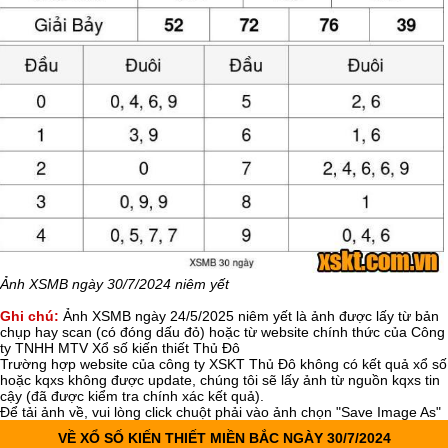
Ảnh XSMB ngày 30/7/2024 niêm yết
Ghi chú:
Ảnh XSMB ngày 24/5/2025 niêm yết là ảnh được lấy từ bản
chụp hay scan (có đóng dấu đỏ) hoặc từ website chính thức của Công
ty TNHH MTV Xổ số kiến thiết Thủ Đô
Trường hợp website của công ty XSKT Thủ Đô không có kết quả xổ số
hoặc kqxs không được update, chúng tôi sẽ lấy ảnh từ nguồn kqxs tin
cậy (đã được kiểm tra chính xác kết quả).
Để tải ảnh về, vui lòng click chuột phải vào ảnh chọn "Save Image As"
VỀ
XỔ SỐ KIẾN THIẾT MIỀN BẮC
NGÀY 30/7/2024