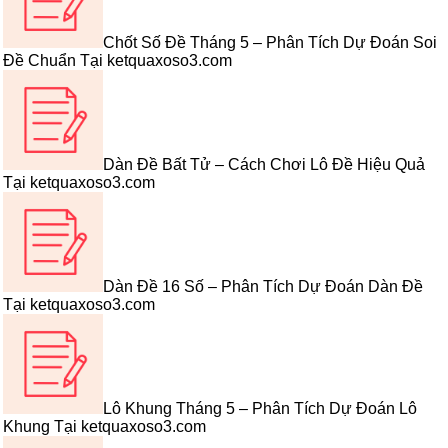
Chốt Số Đề Tháng 5 – Phân Tích Dự Đoán Soi
Đề Chuẩn Tại ketquaxoso3.com
Dàn Đề Bất Tử – Cách Chơi Lô Đề Hiệu Quả
Tại ketquaxoso3.com
Dàn Đề 16 Số – Phân Tích Dự Đoán Dàn Đề
Tại ketquaxoso3.com
Lô Khung Tháng 5 – Phân Tích Dự Đoán Lô
Khung Tại ketquaxoso3.com