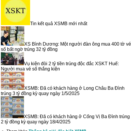
Tin kết quả XSMB mới nhất
XS Bình Dương: Một người đàn ông mua 400 tờ vé
số bất ngờ trúng 32 tỷ đồng
Vụ kiện đòi 2 tỷ tiền trúng độc đắc XSKT Huế:
Người mua vé số thắng kiện
XSMB: Đã có khách hàng ở Long Châu Ba Đình
trúng 3 tỷ đồng kỳ quay ngày 1/5/2025
XSMB: Đã có khách hàng ở Cống Vị Ba Đình trúng
2 tỷ đồng kỳ quay ngày 18/4/2025