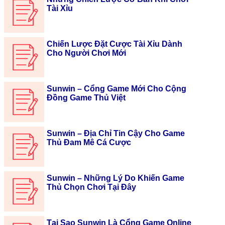
Tài Xỉu
Chiến Lược Đặt Cược Tài Xỉu Dành
Cho Người Chơi Mới
Sunwin – Cổng Game Mới Cho Cộng
Đồng Game Thủ Việt
Sunwin – Địa Chỉ Tin Cậy Cho Game
Thủ Đam Mê Cá Cược
Sunwin – Những Lý Do Khiến Game
Thủ Chọn Chơi Tại Đây
Tại Sao Sunwin Là Cổng Game Online