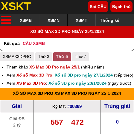
XSKT
Soi CẦU
Bạch thủ
XSMB
XSMN
XSMT
Thống kê
XỔ SỐ MAX 3D PRO NGÀY 25/1/2024
Kết quả
CẦU XSMB
XSMAX3DPRO
Thứ 3
Thứ 5
Thứ 7
Tham khảo
XS Max 3D Pro ngày 25/1
(nhiều năm)
Xem
Xổ số Max 3D Pro
:
Xổ số 3D pro ngày 27/1/2024
(tiếp theo)
Xem
XS Max 3D Pro
:
Xổ số 3D pro ngày 23/1/2024
(ngày trước)
XỔ SỐ MAX 3D PRO
XS MAX 3D PRO NGÀY 25-1-2024
Giải
Trúng giải
#00369
Kỳ MT:
Giải ĐB
557 472
0
2 tỷ