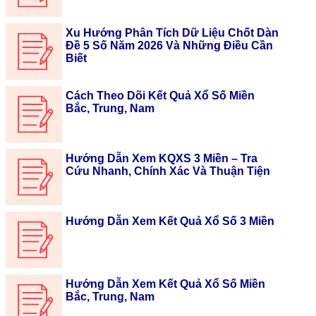
Xu Hướng Phân Tích Dữ Liệu Chốt Dàn
Đề 5 Số Năm 2026 Và Những Điều Cần
Biết
Cách Theo Dõi Kết Quả Xổ Số Miền
Bắc, Trung, Nam
Hướng Dẫn Xem KQXS 3 Miền – Tra
Cứu Nhanh, Chính Xác Và Thuận Tiện
Hướng Dẫn Xem Kết Quả Xổ Số 3 Miền
Hướng Dẫn Xem Kết Quả Xổ Số Miền
Bắc, Trung, Nam