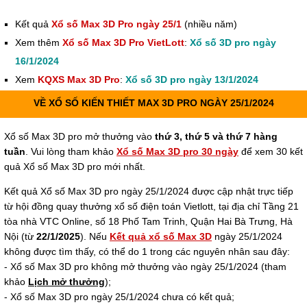
Kết quả
Xổ số Max 3D Pro ngày 25/1
(nhiều năm)
Xem thêm
Xổ số Max 3D Pro VietLott
:
Xổ số 3D pro ngày
16/1/2024
Xem
KQXS Max 3D Pro
:
Xổ số 3D pro ngày 13/1/2024
VỀ
XỔ SỐ KIẾN THIẾT MAX 3D PRO
NGÀY 25/1/2024
Xổ số Max 3D pro mở thưởng vào
thứ 3, thứ 5 và thứ 7 hàng
tuần
. Vui lòng tham khảo
Xổ số Max 3D pro 30 ngày
để xem 30 kết
quả Xổ số Max 3D pro mới nhất.
Kết quả Xổ số Max 3D pro ngày 25/1/2024 được cập nhật trực tiếp
từ hội đồng quay thưởng xổ số điện toán Vietlott, tại địa chỉ Tầng 21
tòa nhà VTC Online, số 18 Phố Tam Trinh, Quận Hai Bà Trưng, Hà
Nội (từ
22/1/2025
). Nếu
Kết quả xổ số Max 3D
ngày 25/1/2024
không được tìm thấy, có thể do 1 trong các nguyên nhân sau đây:
- Xổ số Max 3D pro không mở thưởng vào ngày 25/1/2024 (tham
khảo
Lịch mở thưởng
);
- Xổ số Max 3D pro ngày 25/1/2024 chưa có kết quả;