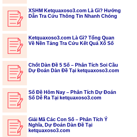
XSHM Ketquaxoso3.com Là Gì? Hướng
Dẫn Tra Cứu Thông Tin Nhanh Chóng
Ketquaxoso3.com Là Gì? Tổng Quan
Về Nền Tảng Tra Cứu Kết Quả Xổ Số
Chốt Dàn Đề 5 Số – Phân Tích Soi Cầu
Dự Đoán Dàn Đề Tại ketquaxoso3.com
Số Đề Hôm Nay – Phân Tích Dự Đoán
Số Dễ Ra Tại ketquaxoso3.com
Giải Mã Các Con Số – Phân Tích Ý
Nghĩa, Dự Đoán Dàn Đề Tại
ketquaxoso3.com