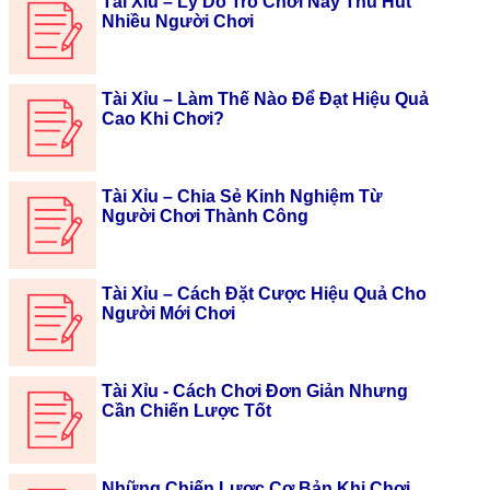
Tài Xỉu – Lý Do Trò Chơi Này Thu Hút
Nhiều Người Chơi
Tài Xỉu – Làm Thế Nào Để Đạt Hiệu Quả
Cao Khi Chơi?
Tài Xỉu – Chia Sẻ Kinh Nghiệm Từ
Người Chơi Thành Công
Tài Xỉu – Cách Đặt Cược Hiệu Quả Cho
Người Mới Chơi
Tài Xỉu - Cách Chơi Đơn Giản Nhưng
Cần Chiến Lược Tốt
Những Chiến Lược Cơ Bản Khi Chơi