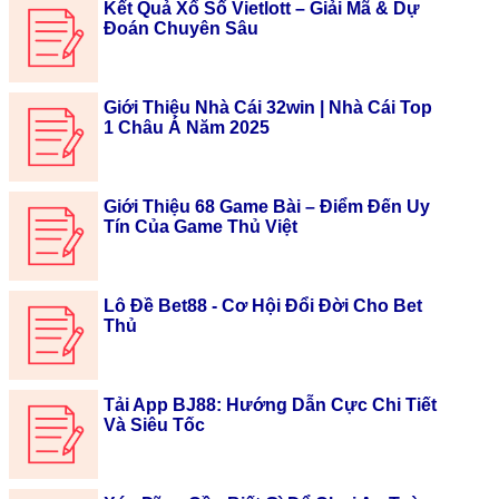
Kết Quả Xổ Số Vietlott – Giải Mã & Dự
Đoán Chuyên Sâu
Giới Thiệu Nhà Cái 32win | Nhà Cái Top
1 Châu Á Năm 2025
Giới Thiệu 68 Game Bài – Điểm Đến Uy
Tín Của Game Thủ Việt
Lô Đề Bet88 - Cơ Hội Đổi Đời Cho Bet
Thủ
Tải App BJ88: Hướng Dẫn Cực Chi Tiết
Và Siêu Tốc