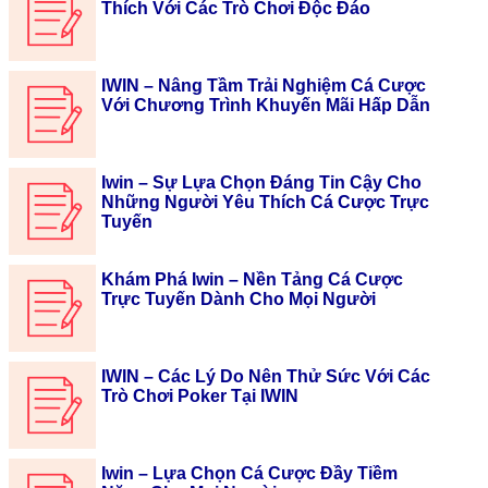
Thích Với Các Trò Chơi Độc Đáo
IWIN – Nâng Tầm Trải Nghiệm Cá Cược
Với Chương Trình Khuyến Mãi Hấp Dẫn
Iwin – Sự Lựa Chọn Đáng Tin Cậy Cho
Những Người Yêu Thích Cá Cược Trực
Tuyến
Khám Phá Iwin – Nền Tảng Cá Cược
Trực Tuyến Dành Cho Mọi Người
IWIN – Các Lý Do Nên Thử Sức Với Các
Trò Chơi Poker Tại IWIN
Iwin – Lựa Chọn Cá Cược Đầy Tiềm