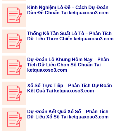
Kinh Nghiệm Lô Đề – Cách Dự Đoán
Dàn Đề Chuẩn Tại ketquaxoso3.com
Thống Kê Tần Suất Lô Tô – Phân Tích
Dữ Liệu Thực Chiến ketquaxoso3.com
Dự Đoán Lô Khung Hôm Nay – Phân
Tích Dữ Liệu Chọn Số Chuẩn Tại
ketquaxoso3.com
Xổ Số Trực Tiếp – Phân Tích Dự Đoán
Kết Quả Tại ketquaxoso3.com
Dự Đoán Kết Quả Xổ Số – Phân Tích
Dữ Liệu Xổ Số Tại ketquaxoso3.com