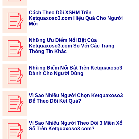
Cách Theo Dõi XSHM Trên
Ketquaxoso3.com Hiệu Quả Cho Người
Mới
Những Ưu Điểm Nổi Bật Của
Ketquaxoso3.com So Với Các Trang
Thông Tin Khác
Những Điểm Nổi Bật Trên Ketquaxoso3
Dành Cho Người Dùng
Vì Sao Nhiều Người Chọn Ketquaxoso3
Để Theo Dõi Kết Quả?
Vì Sao Nhiều Người Theo Dõi 3 Miền Xổ
Số Trên Ketquaxoso3.com?