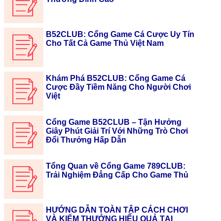
B52CLUB: Cổng Game Cá Cược Uy Tín
Cho Tất Cả Game Thủ Việt Nam
Khám Phá B52CLUB: Cổng Game Cá
Cược Đầy Tiềm Năng Cho Người Chơi
Việt
Cổng Game B52CLUB – Tận Hưởng
Giây Phút Giải Trí Với Những Trò Chơi
Đổi Thưởng Hấp Dẫn
Tổng Quan về Cổng Game 789CLUB:
Trải Nghiệm Đẳng Cấp Cho Game Thủ
HƯỚNG DẪN TOÀN TẬP CÁCH CHƠI
VÀ KIẾM THƯỞNG HIỆU QUẢ TẠI