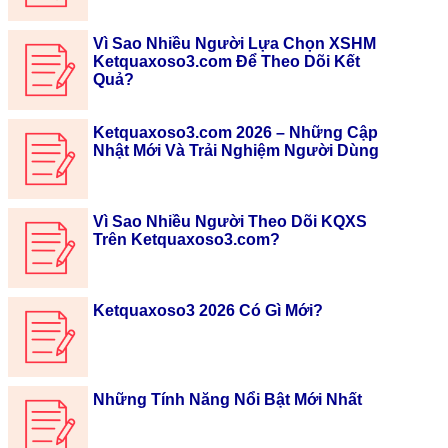
Vì Sao Nhiều Người Lựa Chọn XSHM
Ketquaxoso3.com Để Theo Dõi Kết
Quả?
Ketquaxoso3.com 2026 – Những Cập
Nhật Mới Và Trải Nghiệm Người Dùng
Vì Sao Nhiều Người Theo Dõi KQXS
Trên Ketquaxoso3.com?
Ketquaxoso3 2026 Có Gì Mới?
Những Tính Năng Nổi Bật Mới Nhất