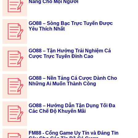
Năng Cho Mọi Người
GO88 – Sòng Bạc Trực Tuyến Được
Yêu Thích Nhất
GO88 – Tận Hưởng Trải Nghiệm Cá
Cược Trực Tuyến Đỉnh Cao
GO88 – Nền Tảng Cá Cược Dành Cho
Những Ai Muốn Thành Công
GO88 – Hướng Dẫn Tận Dụng Tối Đa
Các Chế Độ Khuyến Mãi
FM88 - Cổng Game Uy Tín và Đáng Tin