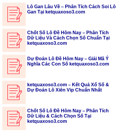
Lô Gan Lâu Về – Phân Tích Cách Soi Lô
Gan Tại ketquaxoso3.com
Chốt Số Lô Đề Hôm Nay – Phân Tích
Dữ Liệu Và Cách Chọn Số Chuẩn Tại
ketquaxoso3.com
Dự Đoán Lô Đề Hôm Nay – Giải Mã Ý
Nghĩa Các Con Số ketquaxoso3.com
ketquaxoso3.com – Kết Quả Xổ Số &
Dự Đoán Lô Xiên Vip Chuẩn Nhất
Chốt Số Lô Đề Hôm Nay – Phân Tích
Dữ Liệu & Cách Chọn Số Tại
ketquaxoso3.com