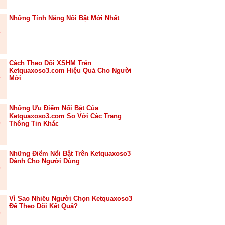
Những Tính Năng Nổi Bật Mới Nhất
Cách Theo Dõi XSHM Trên
Ketquaxoso3.com Hiệu Quả Cho Người
Mới
Những Ưu Điểm Nổi Bật Của
Ketquaxoso3.com So Với Các Trang
Thông Tin Khác
Những Điểm Nổi Bật Trên Ketquaxoso3
Dành Cho Người Dùng
Vì Sao Nhiều Người Chọn Ketquaxoso3
Để Theo Dõi Kết Quả?