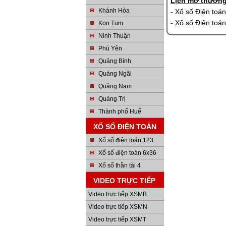
Lịch mở thưởn
Khánh Hòa
- Xổ số Điện toá
- Xổ số Điện toá
Kon Tum
Ninh Thuận
Phú Yên
Quảng Bình
Quảng Ngãi
Quảng Nam
Quảng Trị
Thành phố Huế
XỔ SỐ ĐIỆN TOÁN
Xổ số điện toán 123
Xổ số điện toán 6x36
Xổ số thần tài 4
VIDEO TRỰC TIẾP
Video trực tiếp XSMB
Video trực tiếp XSMN
Video trực tiếp XSMT