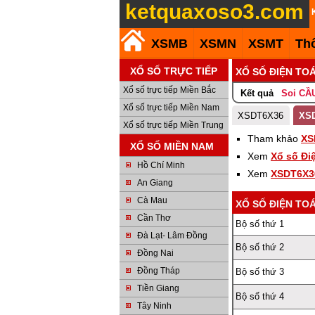
ketquaxoso3.com
XSMB
XSMN
XSMT
Th
XỔ SỐ TRỰC TIẾP
XỔ SỐ ĐIỆN TOÁ
Xổ số trực tiếp Miền Bắc
Kết quả
Soi CẦ
Xổ số trực tiếp Miền Nam
XSDT6X36
XSD
Xổ số trực tiếp Miền Trung
Tham khảo
XS
XỔ SỐ MIỀN NAM
Xem
Xổ số Đi
Hồ Chí Minh
Xem
XSDT6X3
An Giang
Cà Mau
XỔ SỐ ĐIỆN TO
Cần Thơ
Bộ số thứ 1
Đà Lạt- Lâm Đồng
Bộ số thứ 2
Đồng Nai
Đồng Tháp
Bộ số thứ 3
Tiền Giang
Bộ số thứ 4
Tây Ninh