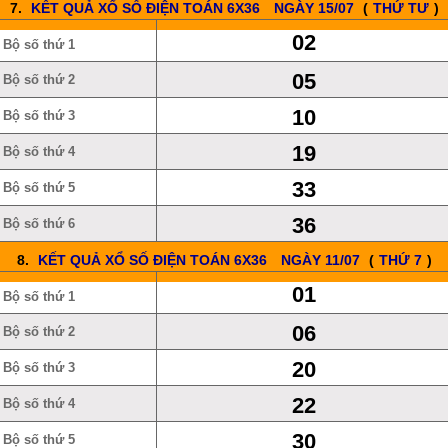
7.
KẾT QUẢ XỔ SỐ ĐIỆN TOÁN 6X36
NGÀY 15/07
(
THỨ TƯ
)
02
Bộ số thứ 1
05
Bộ số thứ 2
10
Bộ số thứ 3
19
Bộ số thứ 4
33
Bộ số thứ 5
36
Bộ số thứ 6
8.
KẾT QUẢ XỔ SỐ ĐIỆN TOÁN 6X36
NGÀY 11/07
(
THỨ 7
)
01
Bộ số thứ 1
06
Bộ số thứ 2
20
Bộ số thứ 3
22
Bộ số thứ 4
30
Bộ số thứ 5