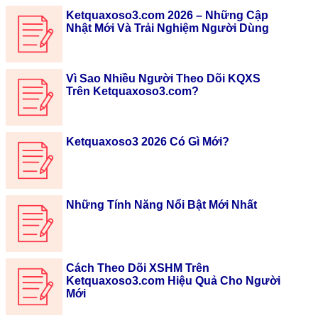
Ketquaxoso3.com 2026 – Những Cập
Nhật Mới Và Trải Nghiệm Người Dùng
Vì Sao Nhiều Người Theo Dõi KQXS
Trên Ketquaxoso3.com?
Ketquaxoso3 2026 Có Gì Mới?
Những Tính Năng Nổi Bật Mới Nhất
Cách Theo Dõi XSHM Trên
Ketquaxoso3.com Hiệu Quả Cho Người
Mới