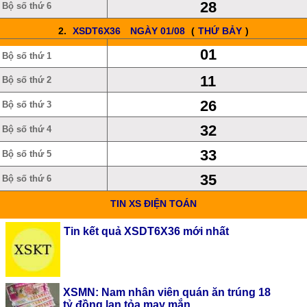
28
Bộ số thứ 6
2.
XSDT6X36
NGÀY 01/08
(
THỨ BẢY
)
01
Bộ số thứ 1
11
Bộ số thứ 2
26
Bộ số thứ 3
32
Bộ số thứ 4
33
Bộ số thứ 5
35
Bộ số thứ 6
TIN XS ĐIỆN TOÁN
Tin kết quả XSDT6X36 mới nhất
XSMN: Nam nhân viên quán ăn trúng 18
tỷ đồng lan tỏa may mắn