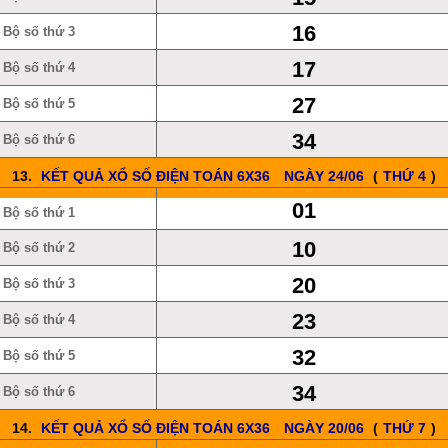
16
Bộ số thứ 3
17
Bộ số thứ 4
27
Bộ số thứ 5
34
Bộ số thứ 6
13.
KẾT QUẢ XỔ SỐ ĐIỆN TOÁN 6X36
NGÀY 24/06
(
THỨ 4
)
01
Bộ số thứ 1
10
Bộ số thứ 2
20
Bộ số thứ 3
23
Bộ số thứ 4
32
Bộ số thứ 5
34
Bộ số thứ 6
14.
KẾT QUẢ XỔ SỐ ĐIỆN TOÁN 6X36
NGÀY 20/06
(
THỨ 7
)