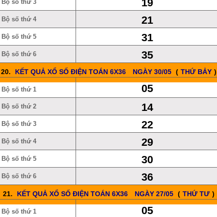
19
Bộ số thứ 3
21
Bộ số thứ 4
31
Bộ số thứ 5
35
Bộ số thứ 6
20.
KẾT QUẢ XỔ SỐ ĐIỆN TOÁN 6X36
NGÀY 30/05
(
THỨ BẢY
)
05
Bộ số thứ 1
14
Bộ số thứ 2
22
Bộ số thứ 3
29
Bộ số thứ 4
30
Bộ số thứ 5
36
Bộ số thứ 6
21.
KẾT QUẢ XỔ SỐ ĐIỆN TOÁN 6X36
NGÀY 27/05
(
THỨ TƯ
)
05
Bộ số thứ 1