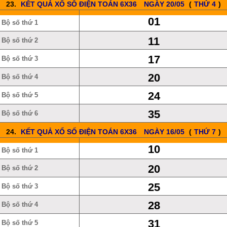
23.
KẾT QUẢ XỔ SỐ ĐIỆN TOÁN 6X36
NGÀY 20/05
(
THỨ 4
)
01
Bộ số thứ 1
11
Bộ số thứ 2
17
Bộ số thứ 3
20
Bộ số thứ 4
24
Bộ số thứ 5
35
Bộ số thứ 6
24.
KẾT QUẢ XỔ SỐ ĐIỆN TOÁN 6X36
NGÀY 16/05
(
THỨ 7
)
10
Bộ số thứ 1
20
Bộ số thứ 2
25
Bộ số thứ 3
28
Bộ số thứ 4
31
Bộ số thứ 5