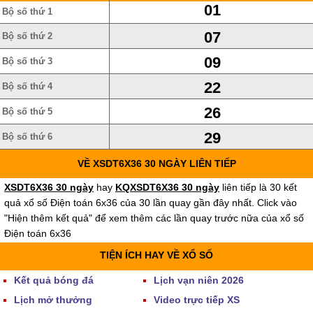
01
Bộ số thứ 1
07
Bộ số thứ 2
09
Bộ số thứ 3
22
Bộ số thứ 4
26
Bộ số thứ 5
29
Bộ số thứ 6
VỀ XSDT6X36 30 NGÀY LIÊN TIẾP
XSDT6X36 30 ngày
hay
KQXSDT6X36 30 ngày
liên tiếp là 30 kết
quả xổ số Điện toán 6x36 của 30 lần quay gần đây nhất. Click vào
"Hiện thêm kết quả" để xem thêm các lần quay trước nữa của xổ số
Điện toán 6x36
TIỆN ÍCH HAY VỀ XỔ SỐ
Kết quả bóng đá
Lịch vạn niên 2026
Lịch mở thưởng
Video trực tiếp XS