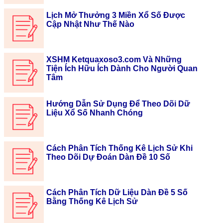
Lịch Mở Thưởng 3 Miền Xổ Số Được
Cập Nhật Như Thế Nào
XSHM Ketquaxoso3.com Và Những
Tiện Ích Hữu Ích Dành Cho Người Quan
Tâm
Hướng Dẫn Sử Dụng Để Theo Dõi Dữ
Liệu Xổ Số Nhanh Chóng
Cách Phân Tích Thống Kê Lịch Sử Khi
Theo Dõi Dự Đoán Dàn Đề 10 Số
Cách Phân Tích Dữ Liệu Dàn Đề 5 Số
Bằng Thống Kê Lịch Sử