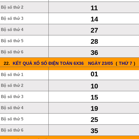
11
Bộ số thứ 2
14
Bộ số thứ 3
27
Bộ số thứ 4
28
Bộ số thứ 5
36
Bộ số thứ 6
22.
KẾT QUẢ XỔ SỐ ĐIỆN TOÁN 6X36
NGÀY 23/05
(
THỨ 7
)
01
Bộ số thứ 1
10
Bộ số thứ 2
15
Bộ số thứ 3
19
Bộ số thứ 4
25
Bộ số thứ 5
35
Bộ số thứ 6