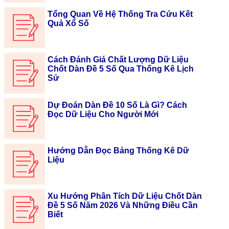
Tổng Quan Về Hệ Thống Tra Cứu Kết
Quả Xổ Số
Cách Đánh Giá Chất Lượng Dữ Liệu
Chốt Dàn Đề 5 Số Qua Thống Kê Lịch
Sử
Dự Đoán Dàn Đề 10 Số Là Gì? Cách
Đọc Dữ Liệu Cho Người Mới
Hướng Dẫn Đọc Bảng Thống Kê Dữ
Liệu
Xu Hướng Phân Tích Dữ Liệu Chốt Dàn
Đề 5 Số Năm 2026 Và Những Điều Cần
Biết