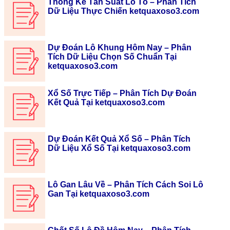
Thống Kê Tần Suất Lô Tô – Phân Tích
Dữ Liệu Thực Chiến ketquaxoso3.com
Dự Đoán Lô Khung Hôm Nay – Phân
Tích Dữ Liệu Chọn Số Chuẩn Tại
ketquaxoso3.com
Xổ Số Trực Tiếp – Phân Tích Dự Đoán
Kết Quả Tại ketquaxoso3.com
Dự Đoán Kết Quả Xổ Số – Phân Tích
Dữ Liệu Xổ Số Tại ketquaxoso3.com
Lô Gan Lâu Về – Phân Tích Cách Soi Lô
Gan Tại ketquaxoso3.com