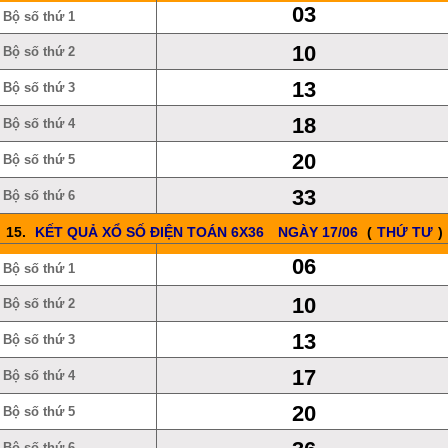
03
Bộ số thứ 1
10
Bộ số thứ 2
13
Bộ số thứ 3
18
Bộ số thứ 4
20
Bộ số thứ 5
33
Bộ số thứ 6
15.
KẾT QUẢ XỔ SỐ ĐIỆN TOÁN 6X36
NGÀY 17/06
(
THỨ TƯ
)
06
Bộ số thứ 1
10
Bộ số thứ 2
13
Bộ số thứ 3
17
Bộ số thứ 4
20
Bộ số thứ 5
Bộ số thứ 6