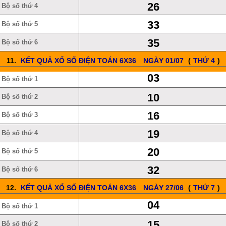
26
Bộ số thứ 4
33
Bộ số thứ 5
35
Bộ số thứ 6
11.
KẾT QUẢ XỔ SỐ ĐIỆN TOÁN 6X36
NGÀY 01/07
(
THỨ 4
)
03
Bộ số thứ 1
10
Bộ số thứ 2
16
Bộ số thứ 3
19
Bộ số thứ 4
20
Bộ số thứ 5
32
Bộ số thứ 6
12.
KẾT QUẢ XỔ SỐ ĐIỆN TOÁN 6X36
NGÀY 27/06
(
THỨ 7
)
04
Bộ số thứ 1
15
Bộ số thứ 2