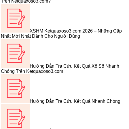
Trên Ketquaxoso3.com?
XSHM Ketquaxoso3.com 2026 – Những Cập
Nhật Mới Nhất Dành Cho Người Dùng
Hướng Dẫn Tra Cứu Kết Quả Xổ Số Nhanh
Chóng Trên Ketquaxoso3.com
Hướng Dẫn Tra Cứu Kết Quả Nhanh Chóng