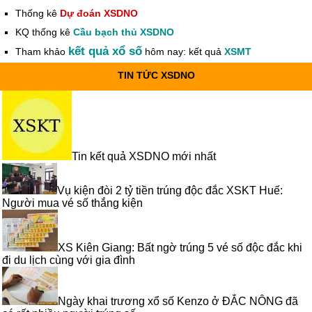
Thống kê
Dự đoán XSDNO
KQ thống kê
Cầu bạch thủ XSDNO
kết quả xổ số
Tham khảo
hôm nay: kết quả
XSMT
TIN TỨC XSDNO
Tin kết quả XSDNO mới nhất
Vụ kiện đòi 2 tỷ tiền trúng độc đắc XSKT Huế:
Người mua vé số thắng kiện
XS Kiên Giang: Bất ngờ trúng 5 vé số độc đắc khi
đi du lịch cùng với gia đình
Ngày khai trương xổ số Kenzo ở ĐẮC NÔNG đã