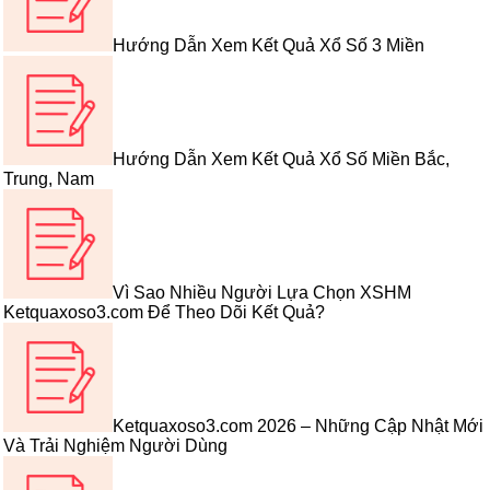
Hướng Dẫn Xem Kết Quả Xổ Số 3 Miền
Hướng Dẫn Xem Kết Quả Xổ Số Miền Bắc,
Trung, Nam
Vì Sao Nhiều Người Lựa Chọn XSHM
Ketquaxoso3.com Để Theo Dõi Kết Quả?
Ketquaxoso3.com 2026 – Những Cập Nhật Mới
Và Trải Nghiệm Người Dùng