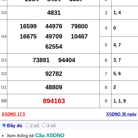
4831
1, 4
3
G5
16599 44976 79800
4
0
16675 49709 10467
G4
5
4, 7
62554
73891 94404
3, 7
6
G3
92782
5, 6
7
G2
48809
2
8
G1
894163
9
1, 1, 9
ĐB
XSDNO 17-5
XSDNO 30 ngày
Đầy đủ
2 số
3 số
Cầu XSDNO
Xem thống kê