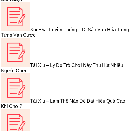
Xóc Đĩa Truyền Thống – Di Sản Văn Hóa Trong
Từng Ván Cược
Tài Xỉu – Lý Do Trò Chơi Này Thu Hút Nhiều
Người Chơi
Tài Xỉu – Làm Thế Nào Để Đạt Hiệu Quả Cao
Khi Chơi?