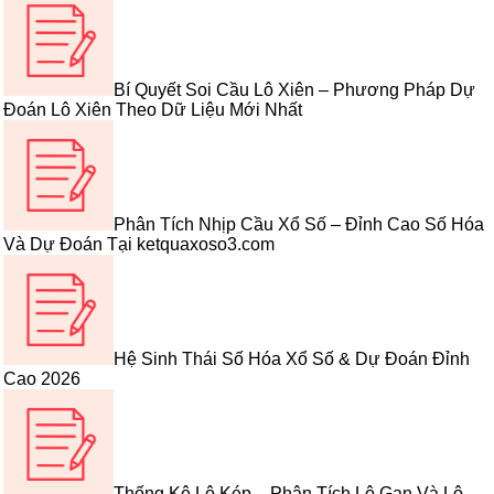
Bí Quyết Soi Cầu Lô Xiên – Phương Pháp Dự
Đoán Lô Xiên Theo Dữ Liệu Mới Nhất
Phân Tích Nhịp Cầu Xổ Số – Đỉnh Cao Số Hóa
Và Dự Đoán Tại ketquaxoso3.com
Hệ Sinh Thái Số Hóa Xổ Số & Dự Đoán Đỉnh
Cao 2026
Thống Kê Lô Kép – Phân Tích Lô Gan Và Lô