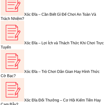
Xóc Đĩa – Cần Biết Gì Để Chơi An Toàn Và
Trách Nhiệm?
Xóc Đĩa – Lợi Ích và Thách Thức Khi Chơi Trực
Tuyến
Xóc Đĩa – Trò Chơi Dân Gian Hay Hình Thức
Cờ Bạc?
Xóc Đĩa Đổi Thưởng – Cơ Hội Kiếm Tiền Hay
Cạm Bẫy?