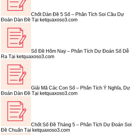
Chốt Dàn Đề 5 Số – Phân Tích Soi Cầu Dự
Đoán Dàn Đề Tại ketquaxoso3.com
Số Đề Hôm Nay – Phân Tích Dự Đoán Số Dễ
Ra Tại ketquaxoso3.com
Giải Mã Các Con Số – Phân Tích Ý Nghĩa, Dự
Đoán Dàn Đề Tại ketquaxoso3.com
Chốt Số Đề Tháng 5 – Phân Tích Dự Đoán Soi
Đề Chuẩn Tại ketquaxoso3.com