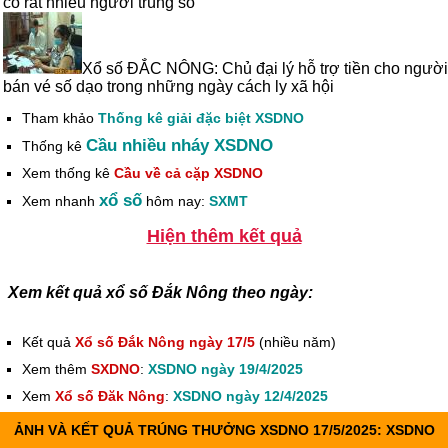
có rất nhiều người trúng số
Xổ số ĐẮC NÔNG: Chủ đại lý hỗ trợ tiền cho người
bán vé số dạo trong những ngày cách ly xã hội
Tham khảo
Thống kê giải đặc biệt XSDNO
Cầu nhiều nháy XSDNO
Thống kê
Xem thống kê
Cầu về cả cặp XSDNO
xổ số
Xem nhanh
hôm nay:
SXMT
Hiện thêm kết quả
Xem kết quả xổ số Đắk Nông theo ngày:
Kết quả
Xổ số Đắk Nông ngày 17/5
(nhiều năm)
Xem thêm
SXDNO
:
XSDNO ngày 19/4/2025
Xem
Xổ số Đăk Nông
:
XSDNO ngày 12/4/2025
ẢNH VÀ KẾT QUẢ TRÚNG THƯỞNG XSDNO 17/5/2025: XSDNO