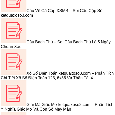
Cầu Về Cả Cặp XSMB – Soi Cầu Cặp Số
ketquaxoso3.com
Cầu Bạch Thủ – Soi Cầu Bạch Thủ Lô 5 Ngày
Chuẩn Xác
Xổ Số Điện Toán ketquaxoso3.com – Phân Tích
Chi Tiết Xổ Số Điện Toán 123, 6x36 Và Thần Tài 4
Giải Mã Giấc Mơ ketquaxoso3.com – Phân Tích
Ý Nghĩa Giấc Mơ Và Con Số May Mắn