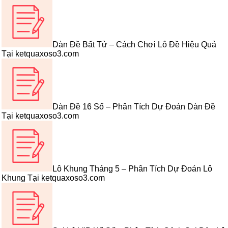
Dàn Đề Bất Tử – Cách Chơi Lô Đề Hiệu Quả
Tại ketquaxoso3.com
Dàn Đề 16 Số – Phân Tích Dự Đoán Dàn Đề
Tại ketquaxoso3.com
Lô Khung Tháng 5 – Phân Tích Dự Đoán Lô
Khung Tại ketquaxoso3.com