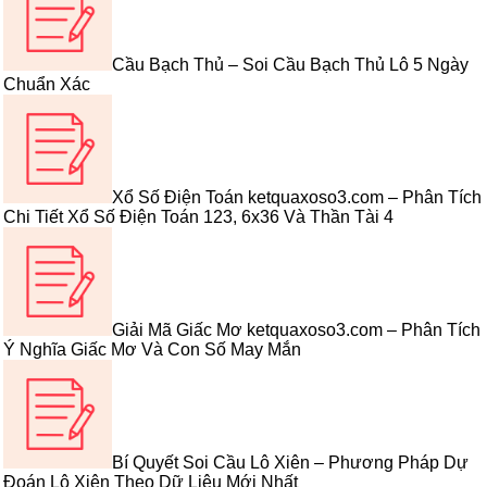
Cầu Bạch Thủ – Soi Cầu Bạch Thủ Lô 5 Ngày
Chuẩn Xác
Xổ Số Điện Toán ketquaxoso3.com – Phân Tích
Chi Tiết Xổ Số Điện Toán 123, 6x36 Và Thần Tài 4
Giải Mã Giấc Mơ ketquaxoso3.com – Phân Tích
Ý Nghĩa Giấc Mơ Và Con Số May Mắn
Bí Quyết Soi Cầu Lô Xiên – Phương Pháp Dự
Đoán Lô Xiên Theo Dữ Liệu Mới Nhất