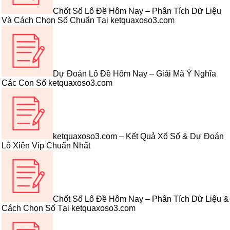
Chốt Số Lô Đề Hôm Nay – Phân Tích Dữ Liệu
Và Cách Chọn Số Chuẩn Tại ketquaxoso3.com
Dự Đoán Lô Đề Hôm Nay – Giải Mã Ý Nghĩa
Các Con Số ketquaxoso3.com
ketquaxoso3.com – Kết Quả Xổ Số & Dự Đoán
Lô Xiên Vip Chuẩn Nhất
Chốt Số Lô Đề Hôm Nay – Phân Tích Dữ Liệu &
Cách Chọn Số Tại ketquaxoso3.com