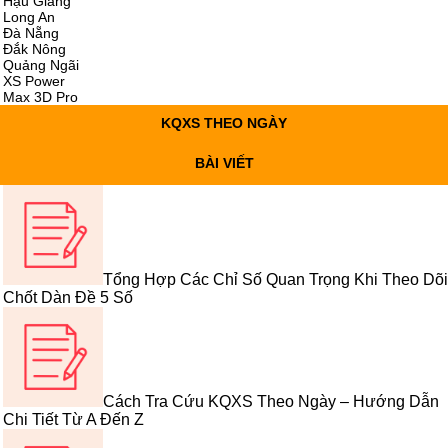
Hậu Giang
Long An
Đà Nẵng
Đắk Nông
Quảng Ngãi
XS Power
Max 3D Pro
KQXS THEO NGÀY
BÀI VIẾT
Tổng Hợp Các Chỉ Số Quan Trọng Khi Theo Dõi
Chốt Dàn Đề 5 Số
Cách Tra Cứu KQXS Theo Ngày – Hướng Dẫn
Chi Tiết Từ A Đến Z