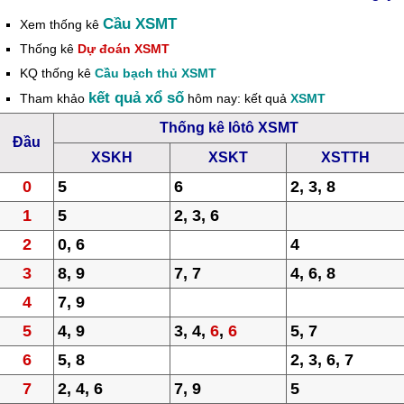
Cầu XSMT
Xem thống kê
Thống kê
Dự đoán XSMT
KQ thống kê
Cầu bạch thủ XSMT
kết quả xổ số
Tham khảo
hôm nay: kết quả
XSMT
Thống kê lôtô XSMT
Đầu
XSKH
XSKT
XSTTH
0
5
6
2, 3, 8
1
5
2, 3, 6
2
0, 6
4
3
8, 9
7, 7
4, 6, 8
4
7, 9
5
4, 9
3, 4,
6
,
6
5, 7
6
5, 8
2, 3, 6, 7
7
2, 4, 6
7, 9
5