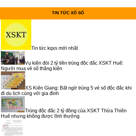
TIN TỨC XỔ SỐ
Tin tức kqxs mới nhất
Vụ kiện đòi 2 tỷ tiền trúng độc đắc XSKT Huế:
Người mua vé số thắng kiện
XS Kiên Giang: Bất ngờ trúng 5 vé số độc đắc khi
đi du lịch cùng với gia đình
Trúng độc đắc 2 tỷ đồng của XSKT Thừa Thiên
Huế nhưng không được lĩnh thưởng