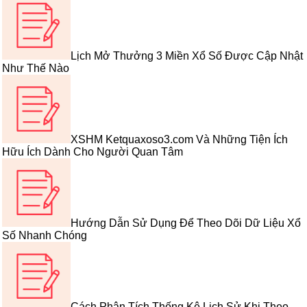
Lịch Mở Thưởng 3 Miền Xổ Số Được Cập Nhật
Như Thế Nào
XSHM Ketquaxoso3.com Và Những Tiện Ích
Hữu Ích Dành Cho Người Quan Tâm
Hướng Dẫn Sử Dụng Để Theo Dõi Dữ Liệu Xổ
Số Nhanh Chóng
Cách Phân Tích Thống Kê Lịch Sử Khi Theo