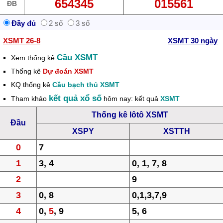
654345
015561
ĐB
Đầy đủ
2 số
3 số
XSMT 26-8
XSMT 30 ngày
Cầu XSMT
Xem thống kê
Thống kê
Dự đoán XSMT
KQ thống kê
Cầu bạch thủ XSMT
kết quả xổ số
Tham khảo
hôm nay: kết quả
XSMT
Thống kê lôtô XSMT
Đầu
XSPY
XSTTH
0
7
1
3, 4
0, 1, 7, 8
2
9
3
0, 8
0,1,3,7,9
4
0,
5
, 9
5, 6