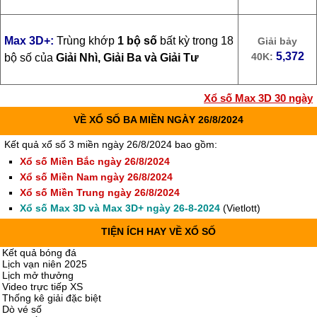
Max 3D+:
Trùng khớp
1 bộ số
bất kỳ trong 18
Giải bảy
5,372
40K:
bộ số của
Giải Nhì, Giải Ba và Giải Tư
Xổ số Max 3D 30 ngày
VỀ
XỔ SỐ BA MIỀN
NGÀY 26/8/2024
Kết quả xổ số 3 miền ngày 26/8/2024 bao gồm:
Xổ số Miền Bắc ngày 26/8/2024
Xổ số Miền Nam ngày 26/8/2024
Xổ số Miền Trung ngày 26/8/2024
Xổ số Max 3D và Max 3D+ ngày 26-8-2024
(Vietlott)
TIỆN ÍCH HAY VỀ XỔ SỐ
Kết quả bóng đá
Lịch vạn niên 2025
Lịch mở thưởng
Video trực tiếp XS
Thống kê giải đặc biệt
Dò vé số