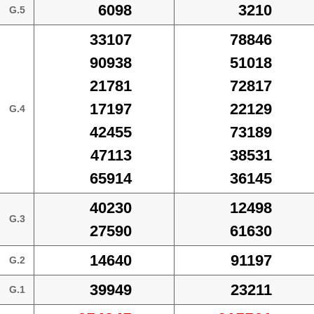
6098
3210
G.5
33107
78846
90938
51018
21781
72817
17197
22129
G.4
42455
73189
47113
38531
65914
36145
40230
12498
G.3
27590
61630
14640
91197
G.2
39949
23211
G.1