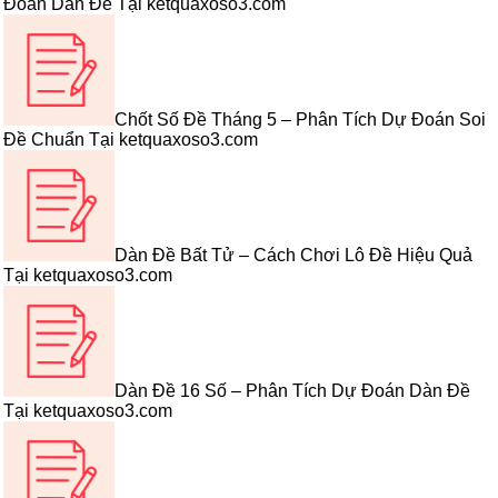
Đoán Dàn Đề Tại ketquaxoso3.com
Chốt Số Đề Tháng 5 – Phân Tích Dự Đoán Soi
Đề Chuẩn Tại ketquaxoso3.com
Dàn Đề Bất Tử – Cách Chơi Lô Đề Hiệu Quả
Tại ketquaxoso3.com
Dàn Đề 16 Số – Phân Tích Dự Đoán Dàn Đề
Tại ketquaxoso3.com