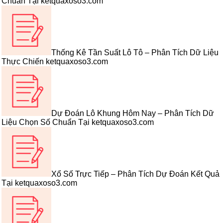
Chuẩn Tại ketquaxoso3.com
Thống Kê Tần Suất Lô Tô – Phân Tích Dữ Liệu
Thực Chiến ketquaxoso3.com
Dự Đoán Lô Khung Hôm Nay – Phân Tích Dữ
Liệu Chọn Số Chuẩn Tại ketquaxoso3.com
Xổ Số Trực Tiếp – Phân Tích Dự Đoán Kết Quả
Tại ketquaxoso3.com