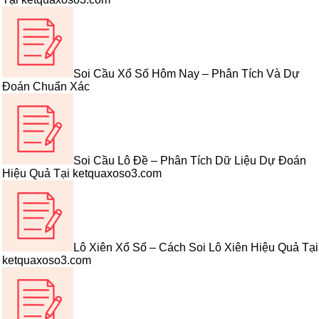
Soi Cầu Xổ Số Hôm Nay – Phân Tích Và Dự
Đoán Chuẩn Xác
Soi Cầu Lô Đề – Phân Tích Dữ Liệu Dự Đoán
Hiệu Quả Tại ketquaxoso3.com
Lô Xiên Xổ Số – Cách Soi Lô Xiên Hiệu Quả Tại
ketquaxoso3.com