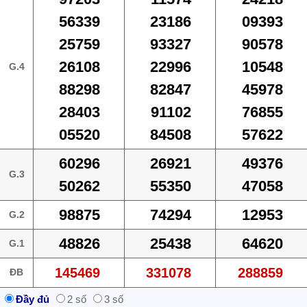
56339
23186
09393
25759
93327
90578
26108
22996
10548
G.4
88298
82847
45978
28403
91102
76855
05520
84508
57622
60296
26921
49376
G.3
50262
55350
47058
98875
74294
12953
G.2
48826
25438
64620
G.1
145469
331078
288859
ĐB
Đầy đủ
2 số
3 số