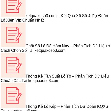
ketquaxoso3.com – Kết Quả Xổ Số & Dự Đoán
Lô Xiên Vip Chuẩn Nhất
Chốt Số Lô Đề Hôm Nay – Phân Tích Dữ Liệu &
Cách Chọn Số Tại ketquaxoso3.com
Thống Kê Tần Suất Lô Tô – Phân Tích Dữ Liệu
Chuẩn Xác Tại ketquaxoso3.com
Thống Kê Lô Kép – Phân Tích Dự Đoán KQXS
Tại ketquaxoso3.com