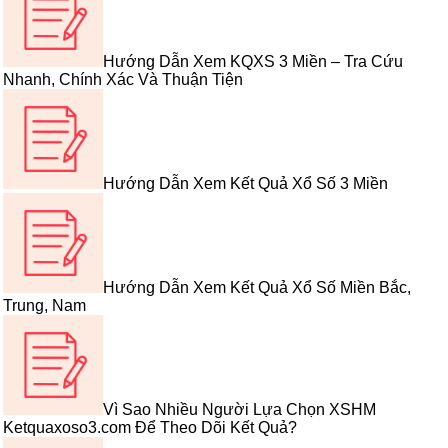
Hướng Dẫn Xem KQXS 3 Miền – Tra Cứu
Nhanh, Chính Xác Và Thuận Tiện
Hướng Dẫn Xem Kết Quả Xổ Số 3 Miền
Hướng Dẫn Xem Kết Quả Xổ Số Miền Bắc,
Trung, Nam
Vì Sao Nhiều Người Lựa Chọn XSHM
Ketquaxoso3.com Để Theo Dõi Kết Quả?