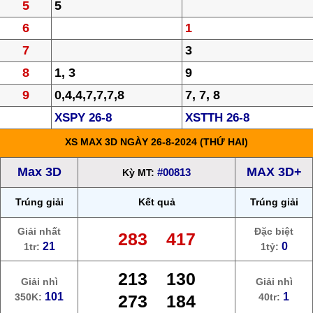
5
5
6
1
7
3
8
1, 3
9
9
0,4,4,7,7,7,8
7, 7, 8
XSPY 26-8
XSTTH 26-8
XS MAX 3D
NGÀY 26-8-2024
(
THỨ HAI
)
Max 3D
MAX 3D+
#00813
Kỳ MT:
Trúng giải
Kết quả
Trúng giải
Giải nhất
Đặc biệt
283 417
21
0
1tr:
1tỷ:
213 130
Giải nhì
Giải nhì
101
1
350K:
273 184
40tr: