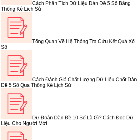
Cách Phân Tích Dữ Liệu Dàn Đề 5 Số Bằng
Thống Kê Lịch Sử
Tổng Quan Về Hệ Thống Tra Cứu Kết Quả Xổ
Số
Cách Đánh Giá Chất Lượng Dữ Liệu Chốt Dàn
Đề 5 Số Qua Thống Kê Lịch Sử
Dự Đoán Dàn Đề 10 Số Là Gì? Cách Đọc Dữ
Liệu Cho Người Mới