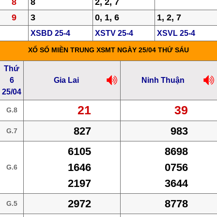
8
8
2, 2, 7
9
3
0, 1, 6
1, 2, 7
XSBD 25-4
XSTV 25-4
XSVL 25-4
XỔ SỐ MIỀN TRUNG
XSMT NGÀY 25/04
THỨ SÁU
Thứ
6
Gia Lai
Ninh Thuận
25/04
21
39
G.8
827
983
G.7
6105
8698
1646
0756
G.6
2197
3644
2972
8778
G.5