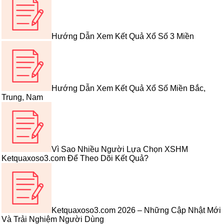
Hướng Dẫn Xem Kết Quả Xổ Số 3 Miền
Hướng Dẫn Xem Kết Quả Xổ Số Miền Bắc,
Trung, Nam
Vì Sao Nhiều Người Lựa Chọn XSHM
Ketquaxoso3.com Để Theo Dõi Kết Quả?
Ketquaxoso3.com 2026 – Những Cập Nhật Mới
Và Trải Nghiệm Người Dùng