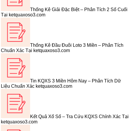
Thống Kê Giải Đặc Biệt – Phân Tích 2 Số Cuối
Tại ketquaxoso3.com
Thống Kê Đầu Đuôi Loto 3 Miền – Phân Tích
Chuẩn Xác Tại ketquaxoso3.com
Tin KQXS 3 Miền Hôm Nay – Phân Tích Dữ
Liệu Chuẩn Xác ketquaxoso3.com
Kết Quả Xổ Số – Tra Cứu KQXS Chính Xác Tại
ketquaxoso3.com