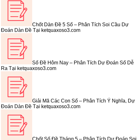
Chốt Dàn Đề 5 Số – Phân Tích Soi Cầu Dự
Đoán Dàn Đề Tại ketquaxoso3.com
Số Đề Hôm Nay – Phân Tích Dự Đoán Số Dễ
Ra Tại ketquaxoso3.com
Giải Mã Các Con Số – Phân Tích Ý Nghĩa, Dự
Đoán Dàn Đề Tại ketquaxoso3.com
Chốt Số Đề Tháng 5 – Phân Tích Dự Đoán Soi