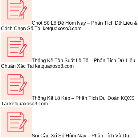
Chốt Số Lô Đề Hôm Nay – Phân Tích Dữ Liệu &
Cách Chọn Số Tại ketquaxoso3.com
Thống Kê Tần Suất Lô Tô – Phân Tích Dữ Liệu
Chuẩn Xác Tại ketquaxoso3.com
Thống Kê Lô Kép – Phân Tích Dự Đoán KQXS
Tại ketquaxoso3.com
Soi Cầu Xổ Số Hôm Nay – Phân Tích Và Dự