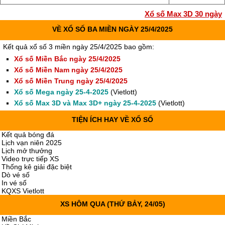
Xổ số Max 3D 30 ngày
VỀ
XỔ SỐ BA MIỀN
NGÀY 25/4/2025
Kết quả xổ số 3 miền ngày 25/4/2025 bao gồm:
Xổ số Miền Bắc ngày 25/4/2025
Xổ số Miền Nam ngày 25/4/2025
Xổ số Miền Trung ngày 25/4/2025
Xổ số Mega ngày 25-4-2025
(Vietlott)
Xổ số Max 3D và Max 3D+ ngày 25-4-2025
(Vietlott)
TIỆN ÍCH HAY VỀ XỔ SỐ
Kết quả bóng đá
Lịch vạn niên 2025
Lịch mở thưởng
Video trực tiếp XS
Thống kê giải đặc biệt
Dò vé số
In vé số
KQXS Vietlott
XS HÔM QUA
(THỨ BẢY, 24/05)
Miền Bắc