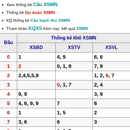
Cầu XSMN
Xem thống kê
Thống kê
Dự đoán XSMN
KQ thống kê
Cầu bạch thủ XSMN
KQXS
Tham khảo
hôm nay: kết quả
XSMN
Thống kê lôtô XSMN
Đầu
XSBD
XSTV
XSVL
0
1
4, 9
6, 6
1
2
0, 1, 9
7, 9
2
2,4,5,5,9
1, 2,
6
, 7
3
0
, 1, 7
2, 4
4
9, 9
3, 9
5
4, 6, 9, 9
7
6
6
1
1, 5
2
7
3, 6
6
3