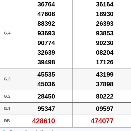
36764
36164
47608
18930
88392
26393
93693
93853
G.4
90774
90230
32639
08204
39498
17126
45535
43199
G.3
45036
37898
28450
80222
G.2
95347
09597
G.1
428610
474077
ĐB