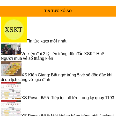
TIN TỨC XỔ SỐ
Tin tức kqxs mới nhất
Vụ kiện đòi 2 tỷ tiền trúng độc đắc XSKT Huế:
Người mua vé số thắng kiện
XS Kiên Giang: Bất ngờ trúng 5 vé số độc đắc khi
đi du lịch cùng với gia đình
XS Power 6/55: Tiếp tục nổ lớn trong kỳ quay 1193
XS Power 6/55: Một khách hàng trúng giải Jackpot