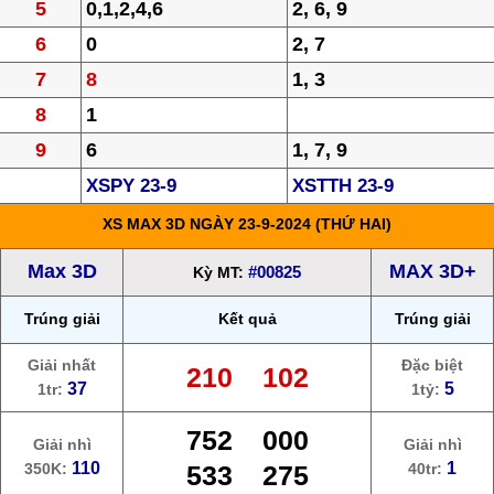
5
0,1,2,4,6
2, 6, 9
6
0
2, 7
7
8
1, 3
8
1
9
6
1, 7, 9
XSPY 23-9
XSTTH 23-9
XS MAX 3D
NGÀY 23-9-2024
(
THỨ HAI
)
Max 3D
MAX 3D+
#00825
Kỳ MT:
Trúng giải
Kết quả
Trúng giải
Giải nhất
Đặc biệt
210 102
37
5
1tr:
1tỷ:
752 000
Giải nhì
Giải nhì
110
1
350K:
533 275
40tr: