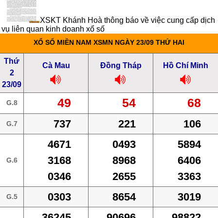
XSKT Khánh Hoà thông báo về việc cung cấp dịch
vụ liên quan kinh doanh xổ số
XỔ SỐ MIỀN NAM
XSMN NGÀY 23/09
THỨ HAI
Thứ
Cà Mau
Đồng Tháp
Hồ Chí Minh
2
23/09
49
54
68
G.8
737
221
106
G.7
4671
0493
5894
3168
8968
6406
G.6
0346
2655
3363
0303
8654
3019
G.5
36245
90696
98822