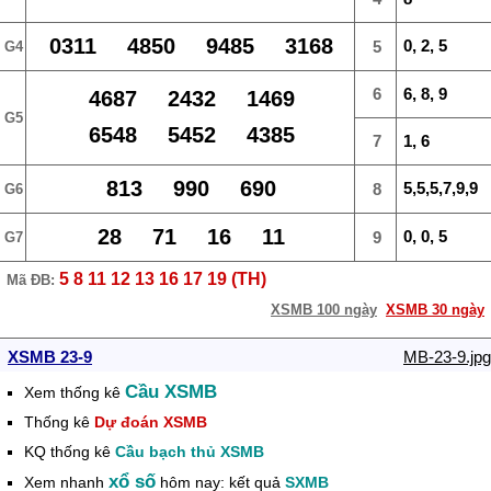
0311 4850 9485 3168
0, 2, 5
5
G4
6
6, 8, 9
4687 2432 1469
G5
6548 5452 4385
7
1, 6
813 990 690
5,5,5,7,9,9
8
G6
28 71 16 11
0, 0, 5
9
G7
5 8 11 12 13 16 17 19 (TH)
Mã ĐB:
XSMB 100 ngày
XSMB 30 ngày
XSMB 23-9
MB-23-9.jpg
Cầu XSMB
Xem thống kê
Thống kê
Dự đoán XSMB
KQ thống kê
Cầu bạch thủ XSMB
xổ số
Xem nhanh
hôm nay: kết quả
SXMB