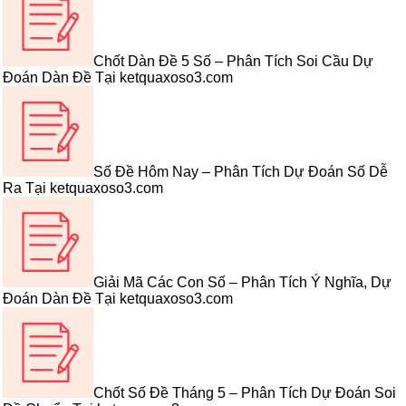
Chốt Dàn Đề 5 Số – Phân Tích Soi Cầu Dự
Đoán Dàn Đề Tại ketquaxoso3.com
Số Đề Hôm Nay – Phân Tích Dự Đoán Số Dễ
Ra Tại ketquaxoso3.com
Giải Mã Các Con Số – Phân Tích Ý Nghĩa, Dự
Đoán Dàn Đề Tại ketquaxoso3.com
Chốt Số Đề Tháng 5 – Phân Tích Dự Đoán Soi