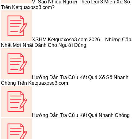
Vì Sao Nhiều Người Theo Dõi 3 Miền Xổ Số
Trên Ketquaxoso3.com?
XSHM Ketquaxoso3.com 2026 – Những Cập
Nhật Mới Nhất Dành Cho Người Dùng
Hướng Dẫn Tra Cứu Kết Quả Xổ Số Nhanh
Chóng Trên Ketquaxoso3.com
Hướng Dẫn Tra Cứu Kết Quả Nhanh Chóng