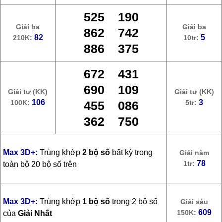
525 190
Giải ba
Giải ba
862 742
82
5
210K:
10tr:
886 375
672 431
690 109
Giải tư (KK)
Giải tư (KK)
106
3
100K:
455 086
5tr:
362 750
Max 3D+:
Trùng khớp
2 bộ số
bất kỳ trong
Giải năm
78
1tr:
toàn bộ 20 bộ số trên
Max 3D+:
Trùng khớp
1 bộ số
trong 2 bộ số
Giải sáu
609
150K:
của
Giải Nhất