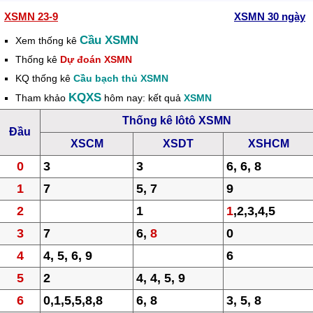
XSMN 23-9
XSMN 30 ngày
Cầu XSMN
Xem thống kê
Thống kê
Dự đoán XSMN
KQ thống kê
Cầu bạch thủ XSMN
KQXS
Tham khảo
hôm nay: kết quả
XSMN
Thống kê lôtô XSMN
Đầu
XSCM
XSDT
XSHCM
0
3
3
6, 6, 8
1
7
5, 7
9
2
1
1
,2,3,4,5
3
7
6,
8
0
4
4, 5, 6, 9
6
5
2
4, 4, 5, 9
6
0,1,5,5,8,8
6, 8
3, 5, 8