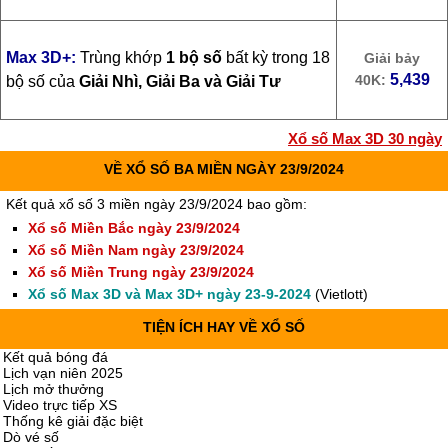
Max 3D+:
Trùng khớp
1 bộ số
bất kỳ trong 18
Giải bảy
5,439
40K:
bộ số của
Giải Nhì, Giải Ba và Giải Tư
Xổ số Max 3D 30 ngày
VỀ
XỔ SỐ BA MIỀN
NGÀY 23/9/2024
Kết quả xổ số 3 miền ngày 23/9/2024 bao gồm:
Xổ số Miền Bắc ngày 23/9/2024
Xổ số Miền Nam ngày 23/9/2024
Xổ số Miền Trung ngày 23/9/2024
Xổ số Max 3D và Max 3D+ ngày 23-9-2024
(Vietlott)
TIỆN ÍCH HAY VỀ XỔ SỐ
Kết quả bóng đá
Lịch vạn niên 2025
Lịch mở thưởng
Video trực tiếp XS
Thống kê giải đặc biệt
Dò vé số