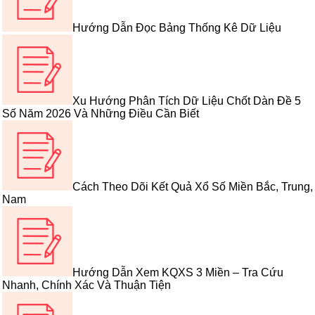
Hướng Dẫn Đọc Bảng Thống Kê Dữ Liệu
Xu Hướng Phân Tích Dữ Liệu Chốt Dàn Đề 5
Số Năm 2026 Và Những Điều Cần Biết
Cách Theo Dõi Kết Quả Xổ Số Miền Bắc, Trung,
Nam
Hướng Dẫn Xem KQXS 3 Miền – Tra Cứu
Nhanh, Chính Xác Và Thuận Tiện