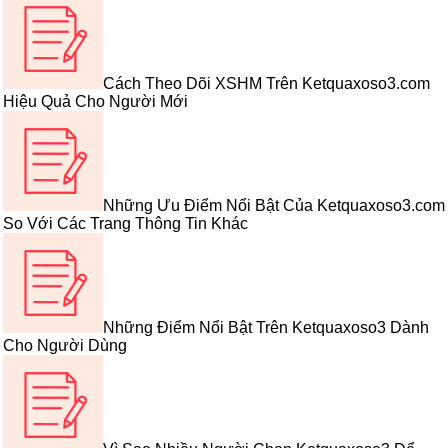
Cách Theo Dõi XSHM Trên Ketquaxoso3.com
Hiệu Quả Cho Người Mới
Những Ưu Điểm Nổi Bật Của Ketquaxoso3.com
So Với Các Trang Thông Tin Khác
Những Điểm Nổi Bật Trên Ketquaxoso3 Dành
Cho Người Dùng