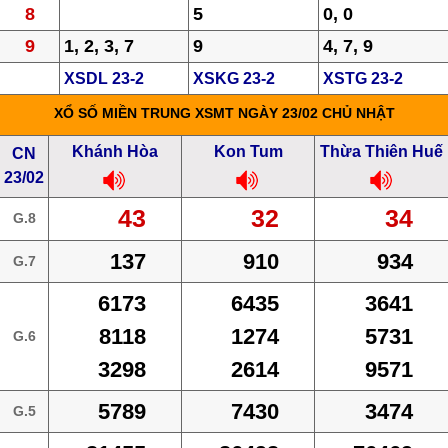
8
5
0, 0
9
1, 2, 3, 7
9
4, 7, 9
XSDL 23-2
XSKG 23-2
XSTG 23-2
XỔ SỐ MIỀN TRUNG
XSMT NGÀY 23/02
CHỦ NHẬT
Khánh Hòa
Kon Tum
Thừa Thiên Huế
CN
23/02
43
32
34
G.8
137
910
934
G.7
6173
6435
3641
8118
1274
5731
G.6
3298
2614
9571
5789
7430
3474
G.5