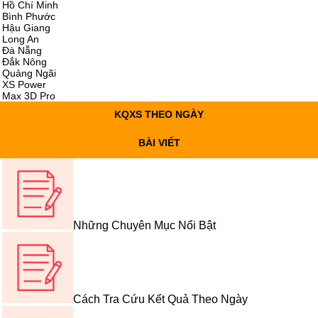
Hồ Chí Minh
Bình Phước
Hậu Giang
Long An
Đà Nẵng
Đắk Nông
Quảng Ngãi
XS Power
Max 3D Pro
KQXS THEO NGÀY
BÀI VIẾT
Những Chuyên Mục Nổi Bật
Cách Tra Cứu Kết Quả Theo Ngày