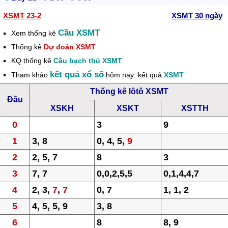
XSMT 23-2
XSMT 30 ngày
Cầu XSMT
Xem thống kê
Thống kê
Dự đoán XSMT
KQ thống kê
Cầu bạch thủ XSMT
kết quả xổ số
Tham khảo
hôm nay: kết quả
XSMT
Thống kê lôtô XSMT
Đầu
XSKH
XSKT
XSTTH
0
3
9
1
3, 8
0, 4, 5,
9
2
2, 5, 7
8
3
3
7, 7
0,0,2,5,5
0,1,4,4,7
4
2, 3,
7
,
7
0, 7
1, 1, 2
5
4, 5, 5, 9
3, 8
6
8
8, 9