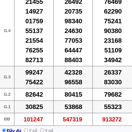
21455
26492
76469
14927
20735
62290
01759
98340
75241
55137
24630
90380
G.4
21554
77053
23168
76255
64447
51109
82713
88403
34942
99247
42328
26337
G.3
75422
96558
83030
82642
80415
79682
G.2
30825
53868
55323
G.1
101247
547319
913272
ĐB
Đầy đủ
2 số
3 số