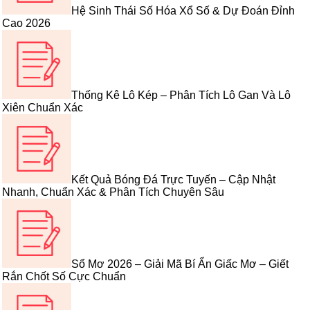
Hệ Sinh Thái Số Hóa Xổ Số & Dự Đoán Đỉnh
Cao 2026
Thống Kê Lô Kép – Phân Tích Lô Gan Và Lô
Xiên Chuẩn Xác
Kết Quả Bóng Đá Trực Tuyến – Cập Nhật
Nhanh, Chuẩn Xác & Phân Tích Chuyên Sâu
Sổ Mơ 2026 – Giải Mã Bí Ẩn Giấc Mơ – Giết
Rắn Chốt Số Cực Chuẩn