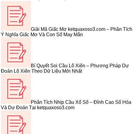
Giải Mã Giấc Mơ ketquaxoso3.com – Phân Tích
Ý Nghĩa Giấc Mơ Và Con Số May Mắn
Bí Quyết Soi Cầu Lô Xiên – Phương Pháp Dự
Đoán Lô Xiên Theo Dữ Liệu Mới Nhất
Phân Tích Nhịp Cầu Xổ Số – Đỉnh Cao Số Hóa
Và Dự Đoán Tại ketquaxoso3.com