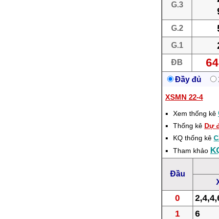
G.3
G.2
G.1
64
ĐB
Đầy đủ
XSMN 22-4
Xem thống kê
Thống kê
Dự 
KQ thống kê
C
K
Tham khảo
Đầu
0
2,4,4,
1
6