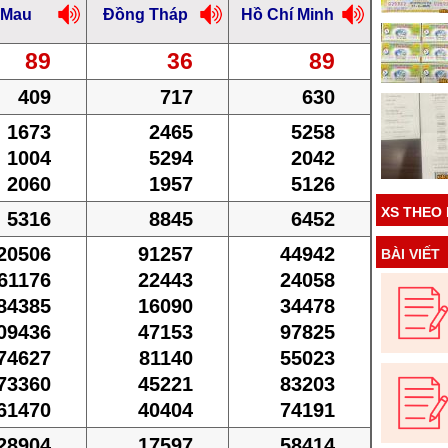
 Mau
Đồng Tháp
Hồ Chí Minh
89
36
89
409
717
630
1673
2465
5258
1004
5294
2042
2060
1957
5126
XS THEO
5316
8845
6452
20506
91257
44942
BÀI VIẾT
61176
22443
24058
84385
16090
34478
09436
47153
97825
74627
81140
55023
73360
45221
83203
61470
40404
74191
28904
17597
58414