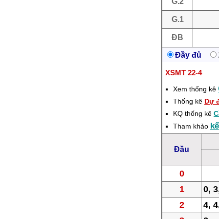
G.2
G.1
ĐB
Đầy đủ
XSMT 22-4
Xem thống kê
Thống kê
Dự 
KQ thống kê
C
kế
Tham khảo
Đầu
0
1
0, 3
2
4, 4