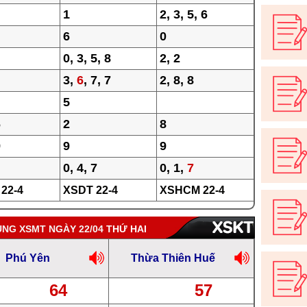
1
2, 3, 5, 6
6
0
0, 3, 5, 8
2, 2
3,
6
, 7, 7
2, 8, 8
5
6
2
8
9
9
9
0, 4, 7
0, 1,
7
22-4
XSDT 22-4
XSHCM 22-4
UNG
XSMT NGÀY 22/04
THỨ HAI
Phú Yên
Thừa Thiên Huế
64
57