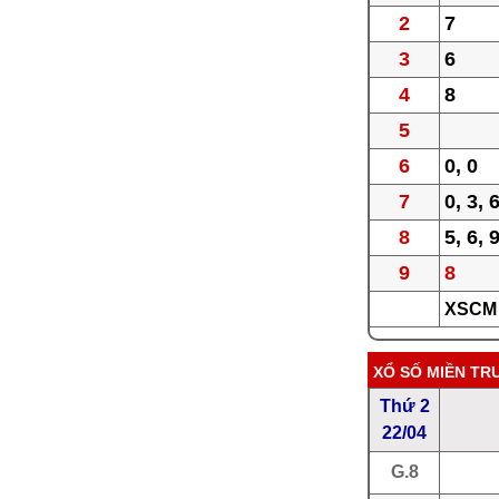
2
7
3
6
4
8
5
6
0, 0
7
0, 3, 
8
5, 6, 
9
8
XSCM 
XỔ SỐ MIỀN TR
Thứ 2
22/04
G.8