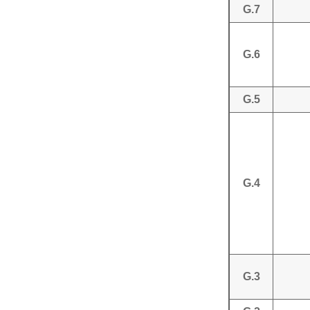
G.7
G.6
G.5
G.4
G.3