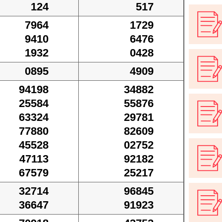
124
517
7964
1729
9410
6476
1932
0428
0895
4909
94198
34882
25584
55876
63324
29781
77880
82609
45528
02752
47113
92182
67579
25217
32714
96845
36647
91923