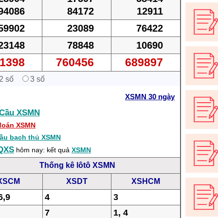
94086
84172
12911
59902
23089
76422
23148
78848
10690
1398
760456
689897
2 số
3 số
XSMN 30 ngày
Cầu XSMN
đoán XSMN
ầu bạch thủ XSMN
QXS
hôm nay: kết quả
XSMN
Thống kê lôtô XSMN
XSCM
XSDT
XSHCM
6,9
4
3
7
1, 4