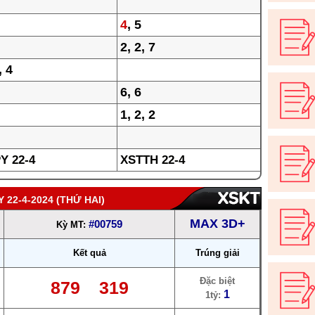
4
, 5
2, 2, 7
, 4
6, 6
1, 2, 2
Y 22-4
XSTTH 22-4
 22-4-2024
(
THỨ HAI
)
MAX 3D+
#00759
Kỳ MT:
Kết quả
Trúng giải
Đặc biệt
879 319
1
1tỷ: