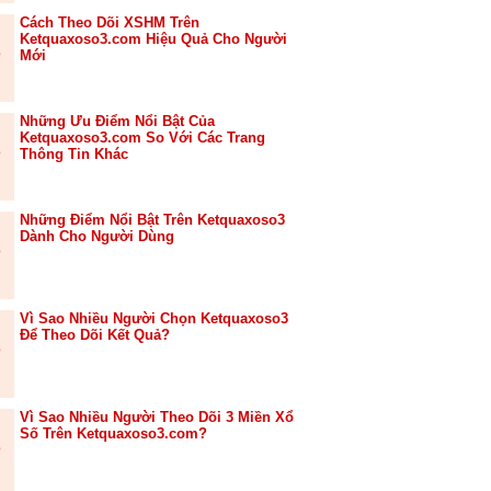
Cách Theo Dõi XSHM Trên
Ketquaxoso3.com Hiệu Quả Cho Người
Mới
Những Ưu Điểm Nổi Bật Của
Ketquaxoso3.com So Với Các Trang
Thông Tin Khác
Những Điểm Nổi Bật Trên Ketquaxoso3
Dành Cho Người Dùng
Vì Sao Nhiều Người Chọn Ketquaxoso3
Để Theo Dõi Kết Quả?
Vì Sao Nhiều Người Theo Dõi 3 Miền Xổ
Số Trên Ketquaxoso3.com?