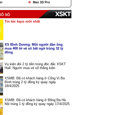
er
Max 3D Pro
XỔ SỐ
Tin tức kqxs mới nhất
XS Bình Dương: Một người đàn ông
mua 400 tờ vé số bất ngờ trúng 32 tỷ
đồng
Vụ kiện đòi 2 tỷ tiền trúng độc đắc XSKT
Huế: Người mua vé số thắng kiện
XSMB: Đã có khách hàng ở Cống Vị Ba
Đình trúng 2 tỷ đồng kỳ quay ngày
18/4/2025
XSMB: Đã có khách hàng ở Đống Đa Hà
Nội trúng 1 tỷ đồng kỳ quay ngày 17/4/2025