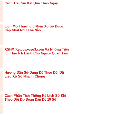
Cách Tra Cứu Kết Quả Theo Ngày
Lịch Mở Thưởng 3 Miền Xổ Số Được
Cập Nhật Như Thế Nào
XSHM Ketquaxoso3.com Và Những Tiện
Ích Hữu Ích Dành Cho Người Quan Tâm
Hướng Dẫn Sử Dụng Để Theo Dõi Dữ
Liệu Xổ Số Nhanh Chóng
Cách Phân Tích Thống Kê Lịch Sử Khi
Theo Dõi Dự Đoán Dàn Đề 10 Số