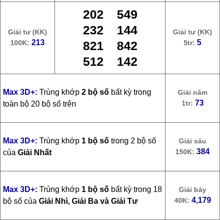
202 549
232 144
Giải tư (KK)
Giải tư (KK)
213
5
100K:
821 842
5tr:
512 142
Max 3D+:
Trùng khớp
2 bộ số
bất kỳ trong
Giải năm
73
1tr:
toàn bộ 20 bộ số trên
Max 3D+:
Trùng khớp
1 bộ số
trong 2 bộ số
Giải sáu
384
150K:
của
Giải Nhất
Max 3D+:
Trùng khớp
1 bộ số
bất kỳ trong 18
Giải bảy
4,179
40K:
bộ số của
Giải Nhì, Giải Ba và Giải Tư