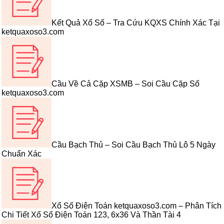
Kết Quả Xổ Số – Tra Cứu KQXS Chính Xác Tại
ketquaxoso3.com
Cầu Về Cả Cặp XSMB – Soi Cầu Cặp Số
ketquaxoso3.com
Cầu Bạch Thủ – Soi Cầu Bạch Thủ Lô 5 Ngày
Chuẩn Xác
Xổ Số Điện Toán ketquaxoso3.com – Phân Tích
Chi Tiết Xổ Số Điện Toán 123, 6x36 Và Thần Tài 4