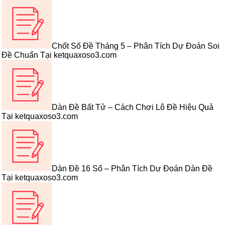
Chốt Số Đề Tháng 5 – Phân Tích Dự Đoán Soi
Đề Chuẩn Tại ketquaxoso3.com
Dàn Đề Bất Tử – Cách Chơi Lô Đề Hiệu Quả
Tại ketquaxoso3.com
Dàn Đề 16 Số – Phân Tích Dự Đoán Dàn Đề
Tại ketquaxoso3.com