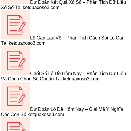
Dự Đoán Kết Quả Xổ Số – Phân Tích Dữ Liệu
Xổ Số Tại ketquaxoso3.com
Lô Gan Lâu Về – Phân Tích Cách Soi Lô Gan
Tại ketquaxoso3.com
Chốt Số Lô Đề Hôm Nay – Phân Tích Dữ Liệu
Và Cách Chọn Số Chuẩn Tại ketquaxoso3.com
Dự Đoán Lô Đề Hôm Nay – Giải Mã Ý Nghĩa
Các Con Số ketquaxoso3.com