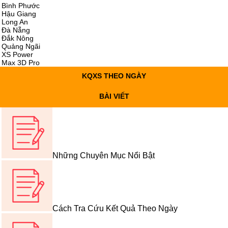
Bình Phước
Hậu Giang
Long An
Đà Nẵng
Đắk Nông
Quảng Ngãi
XS Power
Max 3D Pro
KQXS THEO NGÀY
BÀI VIẾT
Những Chuyên Mục Nổi Bật
Cách Tra Cứu Kết Quả Theo Ngày