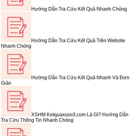
Hướng Dẫn Tra Cứu Kết Quả Nhanh Chóng
Hướng Dẫn Tra Cứu Kết Quả Trên Website
Nhanh Chóng
Hướng Dẫn Tra Cứu Kết Quả Nhanh Và Đơn
Giản
XSHM Ketquaxoso3.com Là Gì? Hướng Dẫn
Tra Cứu Thông Tin Nhanh Chóng