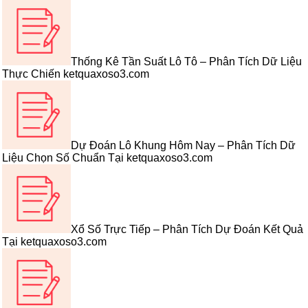
Thống Kê Tần Suất Lô Tô – Phân Tích Dữ Liệu
Thực Chiến ketquaxoso3.com
Dự Đoán Lô Khung Hôm Nay – Phân Tích Dữ
Liệu Chọn Số Chuẩn Tại ketquaxoso3.com
Xổ Số Trực Tiếp – Phân Tích Dự Đoán Kết Quả
Tại ketquaxoso3.com