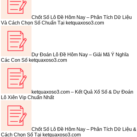
Chốt Số Lô Đề Hôm Nay – Phân Tích Dữ Liệu
Và Cách Chọn Số Chuẩn Tại ketquaxoso3.com
Dự Đoán Lô Đề Hôm Nay – Giải Mã Ý Nghĩa
Các Con Số ketquaxoso3.com
ketquaxoso3.com – Kết Quả Xổ Số & Dự Đoán
Lô Xiên Vip Chuẩn Nhất
Chốt Số Lô Đề Hôm Nay – Phân Tích Dữ Liệu &
Cách Chọn Số Tại ketquaxoso3.com