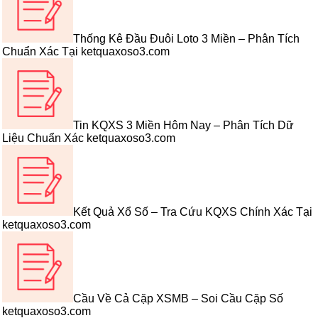
Thống Kê Đầu Đuôi Loto 3 Miền – Phân Tích
Chuẩn Xác Tại ketquaxoso3.com
Tin KQXS 3 Miền Hôm Nay – Phân Tích Dữ
Liệu Chuẩn Xác ketquaxoso3.com
Kết Quả Xổ Số – Tra Cứu KQXS Chính Xác Tại
ketquaxoso3.com
Cầu Về Cả Cặp XSMB – Soi Cầu Cặp Số
ketquaxoso3.com