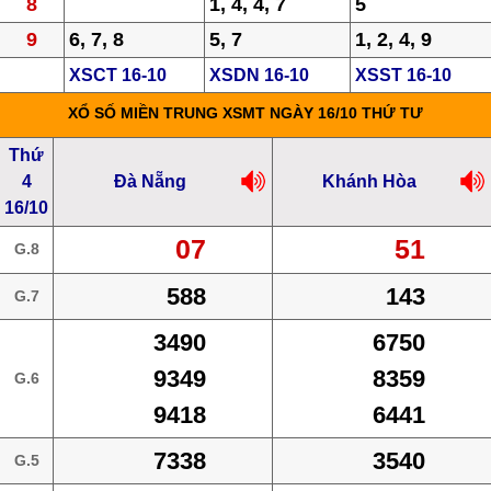
8
1, 4, 4, 7
5
9
6, 7, 8
5, 7
1, 2, 4, 9
XSCT 16-10
XSDN 16-10
XSST 16-10
XỔ SỐ MIỀN TRUNG
XSMT NGÀY 16/10
THỨ TƯ
Thứ
4
Đà Nẵng
Khánh Hòa
16/10
07
51
G.8
588
143
G.7
3490
6750
9349
8359
G.6
9418
6441
7338
3540
G.5