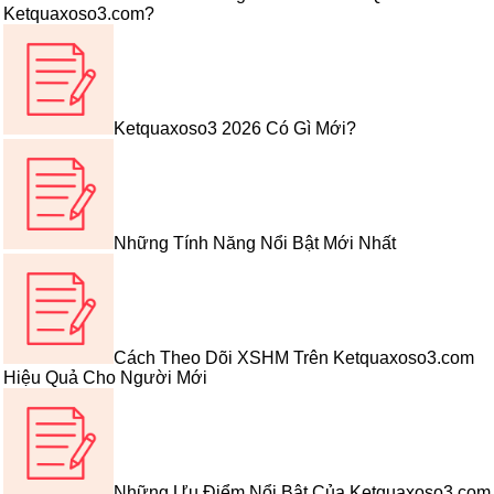
Ketquaxoso3.com?
Ketquaxoso3 2026 Có Gì Mới?
Những Tính Năng Nổi Bật Mới Nhất
Cách Theo Dõi XSHM Trên Ketquaxoso3.com
Hiệu Quả Cho Người Mới
Những Ưu Điểm Nổi Bật Của Ketquaxoso3.com