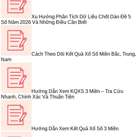
Xu Hướng Phân Tích Dữ Liệu Chốt Dàn Đề 5
Số Năm 2026 Và Những Điều Cần Biết
Cách Theo Dõi Kết Quả Xổ Số Miền Bắc, Trung,
Nam
Hướng Dẫn Xem KQXS 3 Miền – Tra Cứu
Nhanh, Chính Xác Và Thuận Tiện
Hướng Dẫn Xem Kết Quả Xổ Số 3 Miền