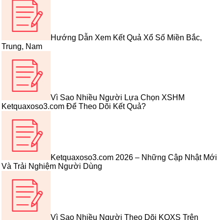
Hướng Dẫn Xem Kết Quả Xổ Số Miền Bắc,
Trung, Nam
Vì Sao Nhiều Người Lựa Chọn XSHM
Ketquaxoso3.com Để Theo Dõi Kết Quả?
Ketquaxoso3.com 2026 – Những Cập Nhật Mới
Và Trải Nghiệm Người Dùng
Vì Sao Nhiều Người Theo Dõi KQXS Trên