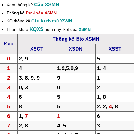
Cầu XSMN
Xem thống kê
Thống kê
Dự đoán XSMN
KQ thống kê
Cầu bạch thủ XSMN
KQXS
Tham khảo
hôm nay: kết quả
XSMN
Thống kê lôtô XSMN
Đầu
XSCT
XSDN
XSST
0
2, 9
5
1
4
1,2,5,8,9
1, 4
2
3, 8, 9, 9
9
1
3
0, 3
0
2
4
6
5
1, 8
5
8
5
2, 2,
4
, 8
6
1,
7
1
6
7
2, 8
4, 5
3