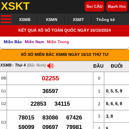
XSKT
Soi CẦU
Bạch thủ
XSMB
XSMN
XSMT
Thống kê
KẾT QUẢ XỔ SỐ TOÀN QUỐC NGÀY 16/10/2024
Miền Bắc
Miền Nam
Miền Trung
XỔ SỐ MIỀN BẮC
XSMB NGÀY 16/10
THỨ TƯ
XSMB
>
Thứ 4
(Bắc Ninh)
ĐẦU
ĐUÔI
02255
0
ĐB
36597
0, 5, 5, 9
1
G1
22853 34115
6, 6, 6, 8
2
G2
3
3, 8
78015 83086 67426
G3
59099 09697 79981
4
5