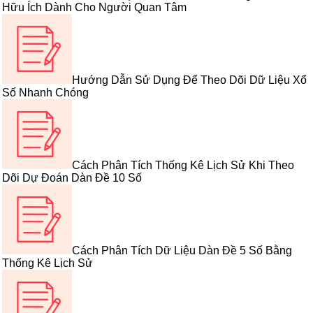
Hữu Ích Dành Cho Người Quan Tâm
Hướng Dẫn Sử Dụng Để Theo Dõi Dữ Liệu Xổ
Số Nhanh Chóng
Cách Phân Tích Thống Kê Lịch Sử Khi Theo
Dõi Dự Đoán Dàn Đề 10 Số
Cách Phân Tích Dữ Liệu Dàn Đề 5 Số Bằng
Thống Kê Lịch Sử