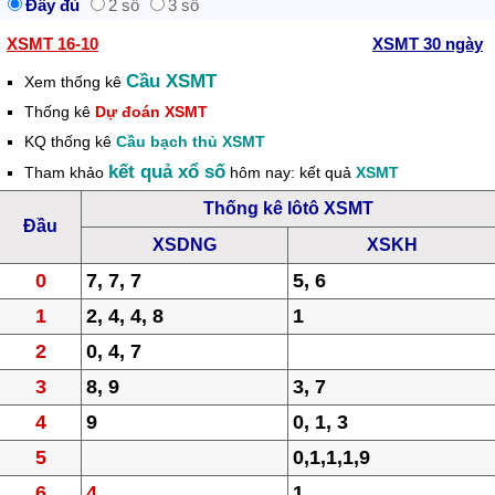
Đầy đủ
2 số
3 số
XSMT 16-10
XSMT 30 ngày
Cầu XSMT
Xem thống kê
Thống kê
Dự đoán XSMT
KQ thống kê
Cầu bạch thủ XSMT
kết quả xổ số
Tham khảo
hôm nay: kết quả
XSMT
Thống kê lôtô XSMT
Đầu
XSDNG
XSKH
0
7, 7, 7
5, 6
1
2, 4, 4, 8
1
2
0, 4, 7
3
8, 9
3, 7
4
9
0, 1, 3
5
0,1,1,1,9
6
4
1