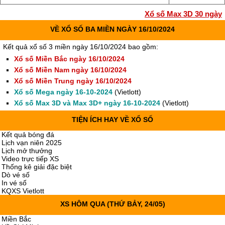
Xổ số Max 3D 30 ngày
VỀ
XỔ SỐ BA MIỀN
NGÀY 16/10/2024
Kết quả xổ số 3 miền ngày 16/10/2024 bao gồm:
Xổ số Miền Bắc ngày 16/10/2024
Xổ số Miền Nam ngày 16/10/2024
Xổ số Miền Trung ngày 16/10/2024
Xổ số Mega ngày 16-10-2024
(Vietlott)
Xổ số Max 3D và Max 3D+ ngày 16-10-2024
(Vietlott)
TIỆN ÍCH HAY VỀ XỔ SỐ
Kết quả bóng đá
Lịch vạn niên 2025
Lịch mở thưởng
Video trực tiếp XS
Thống kê giải đặc biệt
Dò vé số
In vé số
KQXS Vietlott
XS HÔM QUA
(THỨ BẢY, 24/05)
Miền Bắc