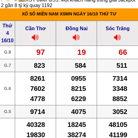
2 gần 8 tỷ kỳ quay 1192
XỔ SỐ MIỀN NAM
XSMN NGÀY 16/10
THỨ TƯ
Thứ
Cần Thơ
Đồng Nai
Sóc Trăng
4
16/10
97
19
66
G.8
823
584
511
G.7
8261
0955
7314
7602
8215
3348
G.6
4778
6229
8852
9714
4075
3052
G.5
40328
18245
48105
19830
38274
41199