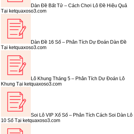
Dàn Đề Bất Tử – Cách Chơi Lô Đề Hiệu Quả
Tại ketquaxoso3.com
Dàn Đề 16 Số – Phân Tích Dự Đoán Dàn Đề
Tại ketquaxoso3.com
Lô Khung Tháng 5 – Phân Tích Dự Đoán Lô
Khung Tại ketquaxoso3.com
Soi Lô VIP Xổ Số – Phân Tích Cách Soi Dàn Lô
10 Số Tại ketquaxoso3.com