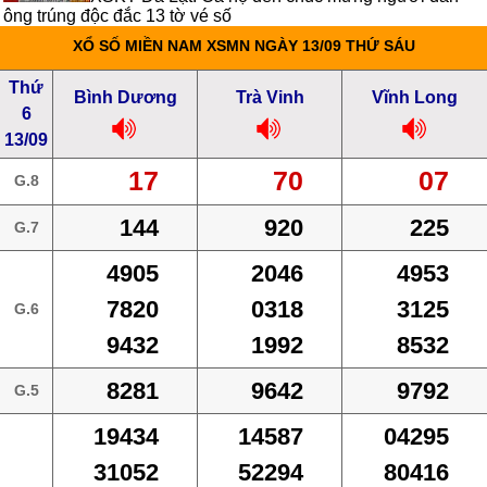
ông trúng độc đắc 13 tờ vé số
XỔ SỐ MIỀN NAM
XSMN NGÀY 13/09
THỨ SÁU
Thứ
Bình Dương
Trà Vinh
Vĩnh Long
6
13/09
17
70
07
G.8
144
920
225
G.7
4905
2046
4953
7820
0318
3125
G.6
9432
1992
8532
8281
9642
9792
G.5
19434
14587
04295
31052
52294
80416