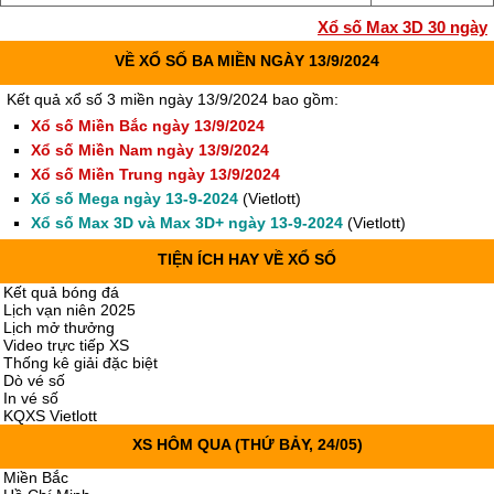
Xổ số Max 3D 30 ngày
VỀ
XỔ SỐ BA MIỀN
NGÀY 13/9/2024
Kết quả xổ số 3 miền ngày 13/9/2024 bao gồm:
Xổ số Miền Bắc ngày 13/9/2024
Xổ số Miền Nam ngày 13/9/2024
Xổ số Miền Trung ngày 13/9/2024
Xổ số Mega ngày 13-9-2024
(Vietlott)
Xổ số Max 3D và Max 3D+ ngày 13-9-2024
(Vietlott)
TIỆN ÍCH HAY VỀ XỔ SỐ
Kết quả bóng đá
Lịch vạn niên 2025
Lịch mở thưởng
Video trực tiếp XS
Thống kê giải đặc biệt
Dò vé số
In vé số
KQXS Vietlott
XS HÔM QUA
(THỨ BẢY, 24/05)
Miền Bắc