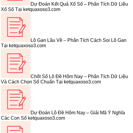
Dự Đoán Kết Quả Xổ Số – Phân Tích Dữ Liệu
Xổ Số Tại ketquaxoso3.com
Lô Gan Lâu Về – Phân Tích Cách Soi Lô Gan
Tại ketquaxoso3.com
Chốt Số Lô Đề Hôm Nay – Phân Tích Dữ Liệu
Và Cách Chọn Số Chuẩn Tại ketquaxoso3.com
Dự Đoán Lô Đề Hôm Nay – Giải Mã Ý Nghĩa
Các Con Số ketquaxoso3.com