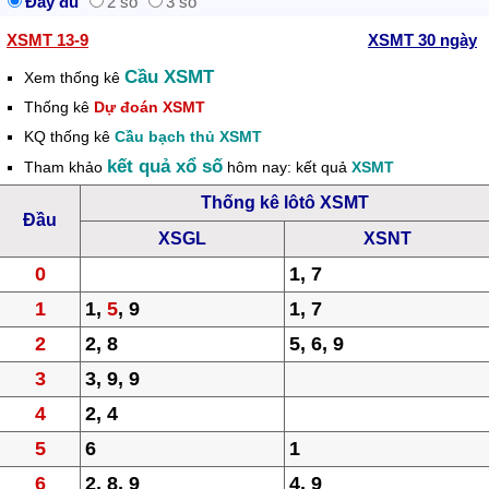
Đầy đủ
2 số
3 số
XSMT 13-9
XSMT 30 ngày
Cầu XSMT
Xem thống kê
Thống kê
Dự đoán XSMT
KQ thống kê
Cầu bạch thủ XSMT
kết quả xổ số
Tham khảo
hôm nay: kết quả
XSMT
Thống kê lôtô XSMT
Đầu
XSGL
XSNT
0
1, 7
1
1,
5
, 9
1, 7
2
2, 8
5, 6, 9
3
3, 9, 9
4
2, 4
5
6
1
6
2, 8, 9
4, 9