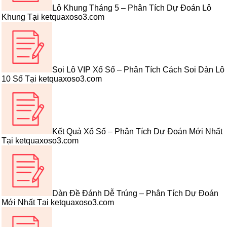
Lô Khung Tháng 5 – Phân Tích Dự Đoán Lô
Khung Tại ketquaxoso3.com
Soi Lô VIP Xổ Số – Phân Tích Cách Soi Dàn Lô
10 Số Tại ketquaxoso3.com
Kết Quả Xổ Số – Phân Tích Dự Đoán Mới Nhất
Tại ketquaxoso3.com
Dàn Đề Đánh Dễ Trúng – Phân Tích Dự Đoán
Mới Nhất Tại ketquaxoso3.com