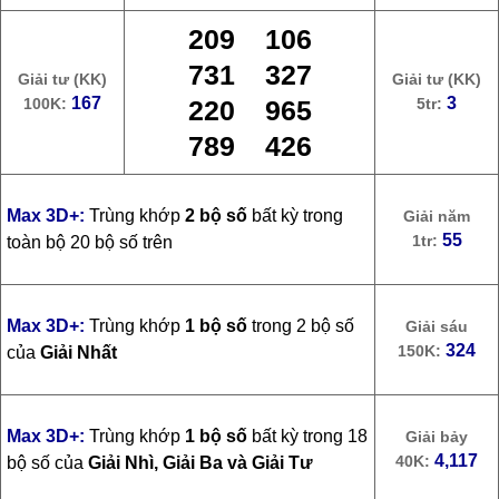
209 106
731 327
Giải tư (KK)
Giải tư (KK)
167
3
100K:
220 965
5tr:
789 426
Max 3D+:
Trùng khớp
2 bộ số
bất kỳ trong
Giải năm
55
1tr:
toàn bộ 20 bộ số trên
Max 3D+:
Trùng khớp
1 bộ số
trong 2 bộ số
Giải sáu
324
150K:
của
Giải Nhất
Max 3D+:
Trùng khớp
1 bộ số
bất kỳ trong 18
Giải bảy
4,117
40K:
bộ số của
Giải Nhì, Giải Ba và Giải Tư