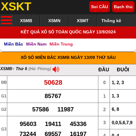
XSKT
Soi CẦU
Bạch thủ
XSMB
XSMN
XSMT
Thống kê
KẾT QUẢ XỔ SỐ TOÀN QUỐC NGÀY 13/9/2024
Miền Bắc
Miền Nam
Miền Trung
XỔ SỐ MIỀN BẮC
XSMB NGÀY 13/09
THỨ SÁU
XSMB
>
Thứ 6
(Hải Phòng)
ĐẦU
ĐUÔI
50628
0
1, 2, 3
ĐB
85767
1, 3
1
G1
57586 11987
6, 8
2
G2
3
0,0,5,6,7,9
95603 19411 45336
G3
73244 69557 16197
4
0, 4