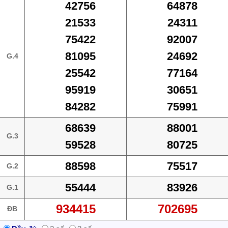
42756
64878
21533
24311
75422
92007
81095
24692
G.4
25542
77164
95919
30651
84282
75991
68639
88001
G.3
59528
80725
88598
75517
G.2
55444
83926
G.1
934415
702695
ĐB