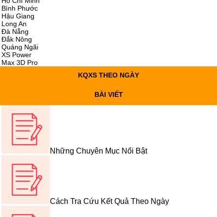
Hồ Chí Minh
Bình Phước
Hậu Giang
Long An
Đà Nẵng
Đắk Nông
Quảng Ngãi
XS Power
Max 3D Pro
KQXS THEO NGÀY
BÀI VIẾT
Những Chuyên Mục Nổi Bật
Cách Tra Cứu Kết Quả Theo Ngày