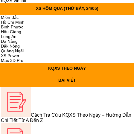
KQXS Vietlott
XS HÔM QUA
(THỨ BẢY, 24/05)
Miền Bắc
Hồ Chí Minh
Bình Phước
Hậu Giang
Long An
Đà Nẵng
Đắk Nông
Quảng Ngãi
XS Power
Max 3D Pro
KQXS THEO NGÀY
BÀI VIẾT
Cách Tra Cứu KQXS Theo Ngày – Hướng Dẫn
Chi Tiết Từ A Đến Z