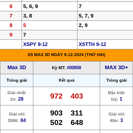
6
5, 6, 9
7
7
3, 8
5, 7, 9
8
5
2, 9
9
7
XSPY 9-12
XSTTH 9-12
XS MAX 3D
NGÀY 9-12-2024
(
THỨ HAI
)
Max 3D
MAX 3D+
#00858
Kỳ MT:
Trúng giải
Kết quả
Trúng giải
Giải nhất
Đặc biệt
972 403
28
1
1tr:
1tỷ:
903 311
Giải nhì
Giải nhì
84
3
350K:
502 648
40tr: