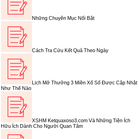
Những Chuyên Mục Nổi Bật
Cách Tra Cứu Kết Quả Theo Ngày
Lịch Mở Thưởng 3 Miền Xổ Số Được Cập Nhật
Như Thế Nào
XSHM Ketquaxoso3.com Và Những Tiện Ích
Hữu Ích Dành Cho Người Quan Tâm