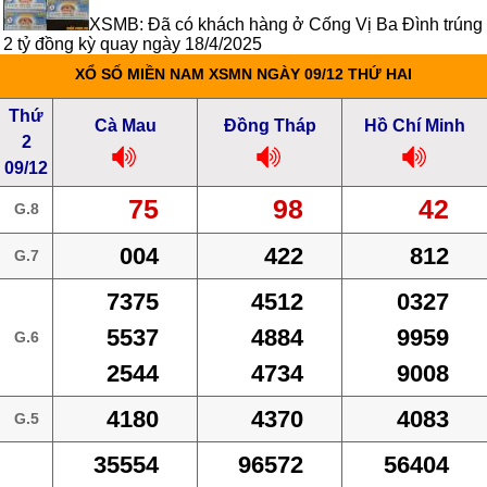
XSMB: Đã có khách hàng ở Cống Vị Ba Đình trúng
2 tỷ đồng kỳ quay ngày 18/4/2025
XỔ SỐ MIỀN NAM
XSMN NGÀY 09/12
THỨ HAI
Thứ
Cà Mau
Đồng Tháp
Hồ Chí Minh
2
09/12
75
98
42
G.8
004
422
812
G.7
7375
4512
0327
5537
4884
9959
G.6
2544
4734
9008
4180
4370
4083
G.5
35554
96572
56404