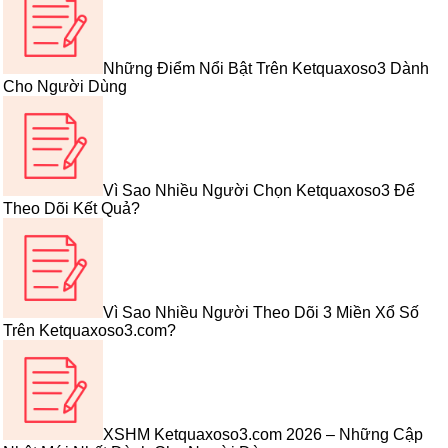
Những Điểm Nổi Bật Trên Ketquaxoso3 Dành
Cho Người Dùng
Vì Sao Nhiều Người Chọn Ketquaxoso3 Để
Theo Dõi Kết Quả?
Vì Sao Nhiều Người Theo Dõi 3 Miền Xổ Số
Trên Ketquaxoso3.com?
XSHM Ketquaxoso3.com 2026 – Những Cập