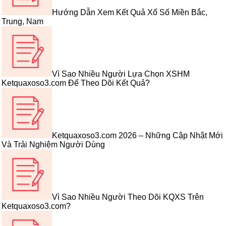
Hướng Dẫn Xem Kết Quả Xổ Số Miền Bắc,
Trung, Nam
Vì Sao Nhiều Người Lựa Chọn XSHM
Ketquaxoso3.com Để Theo Dõi Kết Quả?
Ketquaxoso3.com 2026 – Những Cập Nhật Mới
Và Trải Nghiệm Người Dùng
Vì Sao Nhiều Người Theo Dõi KQXS Trên
Ketquaxoso3.com?