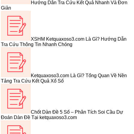
Hướng Dẫn Tra Cứu Kết Quả Nhanh Và Đơn
Giản
XSHM Ketquaxoso3.com Là Gì? Hướng Dẫn
Tra Cứu Thông Tin Nhanh Chóng
Ketquaxoso3.com Là Gì? Tổng Quan Về Nền
Tảng Tra Cứu Kết Quả Xổ Số
Chốt Dàn Đề 5 Số – Phân Tích Soi Cầu Dự
Đoán Dàn Đề Tại ketquaxoso3.com