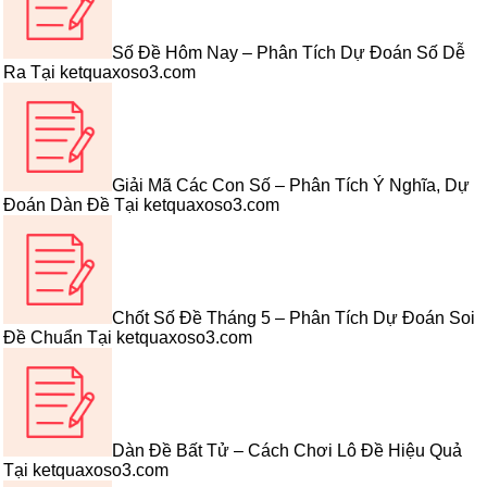
Số Đề Hôm Nay – Phân Tích Dự Đoán Số Dễ
Ra Tại ketquaxoso3.com
Giải Mã Các Con Số – Phân Tích Ý Nghĩa, Dự
Đoán Dàn Đề Tại ketquaxoso3.com
Chốt Số Đề Tháng 5 – Phân Tích Dự Đoán Soi
Đề Chuẩn Tại ketquaxoso3.com
Dàn Đề Bất Tử – Cách Chơi Lô Đề Hiệu Quả
Tại ketquaxoso3.com