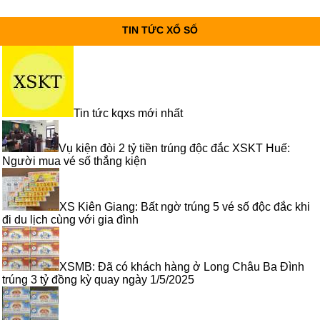
TIN TỨC XỔ SỐ
Tin tức kqxs mới nhất
Vụ kiện đòi 2 tỷ tiền trúng độc đắc XSKT Huế:
Người mua vé số thắng kiện
XS Kiên Giang: Bất ngờ trúng 5 vé số độc đắc khi
đi du lịch cùng với gia đình
XSMB: Đã có khách hàng ở Long Châu Ba Đình
trúng 3 tỷ đồng kỳ quay ngày 1/5/2025