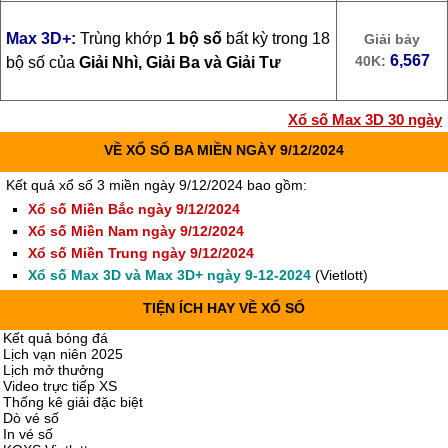
Max 3D+:
Trùng khớp
1 bộ số
bất kỳ trong 18
Giải bảy
6,567
40K:
bộ số của
Giải Nhì, Giải Ba và Giải Tư
Xổ số Max 3D 30 ngày
VỀ
XỔ SỐ BA MIỀN
NGÀY 9/12/2024
Kết quả xổ số 3 miền ngày 9/12/2024 bao gồm:
Xổ số Miền Bắc ngày 9/12/2024
Xổ số Miền Nam ngày 9/12/2024
Xổ số Miền Trung ngày 9/12/2024
Xổ số Max 3D và Max 3D+ ngày 9-12-2024
(Vietlott)
TIỆN ÍCH HAY VỀ XỔ SỐ
Kết quả bóng đá
Lịch vạn niên 2025
Lịch mở thưởng
Video trực tiếp XS
Thống kê giải đặc biệt
Dò vé số
In vé số