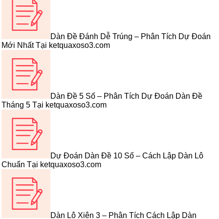
Dàn Đề Đánh Dễ Trúng – Phân Tích Dự Đoán
Mới Nhất Tại ketquaxoso3.com
Dàn Đề 5 Số – Phân Tích Dự Đoán Dàn Đề
Tháng 5 Tại ketquaxoso3.com
Dự Đoán Dàn Đề 10 Số – Cách Lập Dàn Lô
Chuẩn Tại ketquaxoso3.com
Dàn Lô Xiên 3 – Phân Tích Cách Lập Dàn