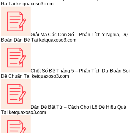
Ra Tại ketquaxoso3.com
Giải Mã Các Con Số – Phân Tích Ý Nghĩa, Dự
Đoán Dàn Đề Tại ketquaxoso3.com
Chốt Số Đề Tháng 5 – Phân Tích Dự Đoán Soi
Đề Chuẩn Tại ketquaxoso3.com
Dàn Đề Bất Tử – Cách Chơi Lô Đề Hiệu Quả
Tại ketquaxoso3.com