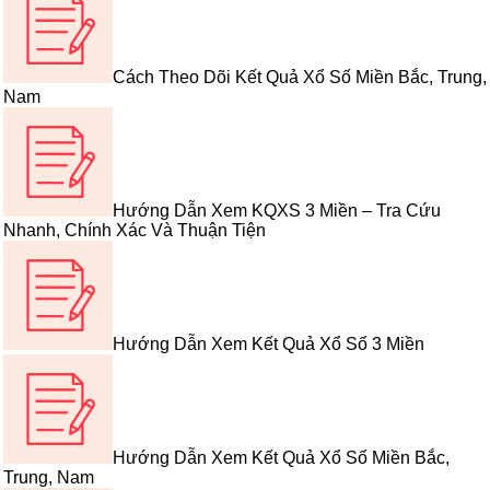
Cách Theo Dõi Kết Quả Xổ Số Miền Bắc, Trung,
Nam
Hướng Dẫn Xem KQXS 3 Miền – Tra Cứu
Nhanh, Chính Xác Và Thuận Tiện
Hướng Dẫn Xem Kết Quả Xổ Số 3 Miền
Hướng Dẫn Xem Kết Quả Xổ Số Miền Bắc,
Trung, Nam