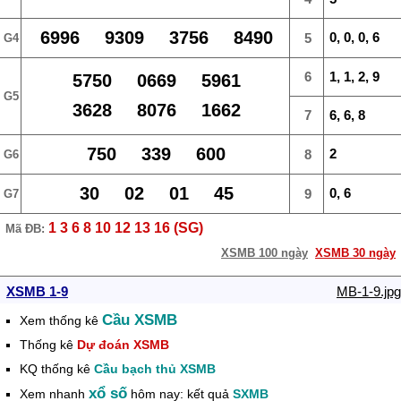
6996 9309 3756 8490
0, 0, 0, 6
5
G4
6
1, 1, 2, 9
5750 0669 5961
G5
3628 8076 1662
7
6, 6, 8
750 339 600
2
8
G6
30 02 01 45
0, 6
9
G7
1 3 6 8 10 12 13 16 (SG)
Mã ĐB:
XSMB 100 ngày
XSMB 30 ngày
XSMB 1-9
MB-1-9.jpg
Cầu XSMB
Xem thống kê
Thống kê
Dự đoán XSMB
KQ thống kê
Cầu bạch thủ XSMB
xổ số
Xem nhanh
hôm nay: kết quả
SXMB