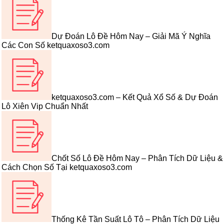
Dự Đoán Lô Đề Hôm Nay – Giải Mã Ý Nghĩa
Các Con Số ketquaxoso3.com
ketquaxoso3.com – Kết Quả Xổ Số & Dự Đoán
Lô Xiên Vip Chuẩn Nhất
Chốt Số Lô Đề Hôm Nay – Phân Tích Dữ Liệu &
Cách Chọn Số Tại ketquaxoso3.com
Thống Kê Tần Suất Lô Tô – Phân Tích Dữ Liệu