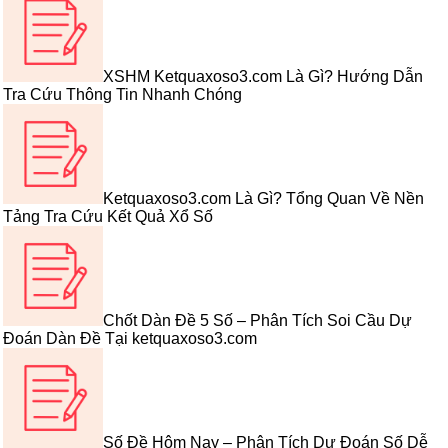
XSHM Ketquaxoso3.com Là Gì? Hướng Dẫn
Tra Cứu Thông Tin Nhanh Chóng
Ketquaxoso3.com Là Gì? Tổng Quan Về Nền
Tảng Tra Cứu Kết Quả Xổ Số
Chốt Dàn Đề 5 Số – Phân Tích Soi Cầu Dự
Đoán Dàn Đề Tại ketquaxoso3.com
Số Đề Hôm Nay – Phân Tích Dự Đoán Số Dễ