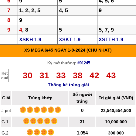
6
9
5
4, 5, 6
7
1, 2, 2, 5
4, 5
9
8
9
9
4
, 8
5
5, 7, 9
XSKH 1-9
XSKT 1-9
XSTTH 1-9
XS MEGA 6/45
NGÀY 1-9-2024
(
CHỦ NHẬT
)
Kỳ mở thưởng:
#01245
30 31 33 38 42 43
Kết
quả
Thống kê trúng giải
Số người
Giải
Trùng khớp
Trị giá giải (VNĐ)
trúng
0
J.pot
22,540,554,500
31
G.1
10,000,000
1,054
G.2
300,000