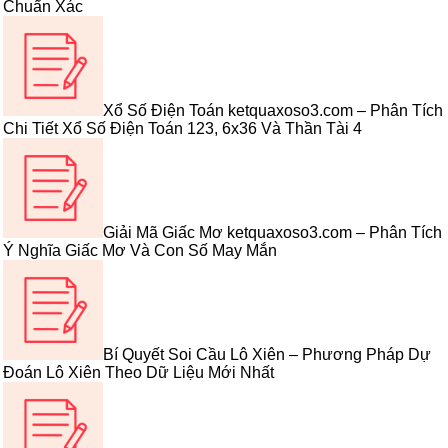
Chuẩn Xác
Xổ Số Điện Toán ketquaxoso3.com – Phân Tích
Chi Tiết Xổ Số Điện Toán 123, 6x36 Và Thần Tài 4
Giải Mã Giấc Mơ ketquaxoso3.com – Phân Tích
Ý Nghĩa Giấc Mơ Và Con Số May Mắn
Bí Quyết Soi Cầu Lô Xiên – Phương Pháp Dự
Đoán Lô Xiên Theo Dữ Liệu Mới Nhất