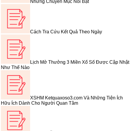
Những Chuyên Mục Nổi Bật
Cách Tra Cứu Kết Quả Theo Ngày
Lịch Mở Thưởng 3 Miền Xổ Số Được Cập Nhật
Như Thế Nào
XSHM Ketquaxoso3.com Và Những Tiện Ích
Hữu Ích Dành Cho Người Quan Tâm