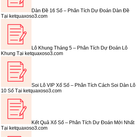
Dàn Đề 16 Số – Phân Tích Dự Đoán Dàn Đề
Tại ketquaxoso3.com
Lô Khung Tháng 5 – Phân Tích Dự Đoán Lô
Khung Tại ketquaxoso3.com
Soi Lô VIP Xổ Số – Phân Tích Cách Soi Dàn Lô
10 Số Tại ketquaxoso3.com
Kết Quả Xổ Số – Phân Tích Dự Đoán Mới Nhất
Tại ketquaxoso3.com