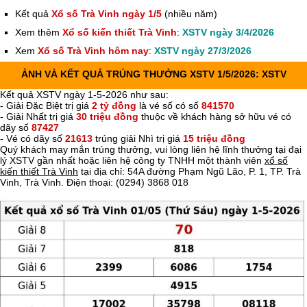
Kết quả
Xổ số Trà Vinh ngày 1/5
(nhiều năm)
Xem thêm
Xổ số kiến thiết Trà Vinh
:
XSTV ngày 3/4/2026
Xem
Xổ số Trà Vinh hôm nay
:
XSTV ngày 27/3/2026
ẢNH VÀ KẾT QUẢ TRÚNG THƯỞNG XSTV 1/5/2026: XSTV
Kết quả XSTV ngày 1-5-2026 như sau:
- Giải Đặc Biệt trị giá
2 tỷ đồng
là vé số có số
841570
- Giải Nhất trị giá
30 triệu đồng
thuộc về khách hàng sở hữu vé có
dãy số
87427
- Vé có dãy số
21613
trúng giải Nhì trị giá
15 triệu đồng
Quý khách may mắn trúng thưởng, vui lòng liên hệ lĩnh thưởng tại đại
lý XSTV gần nhất hoặc liên hệ công ty TNHH một thành viên
xổ số
kiến thiết Trà Vinh
tại địa chỉ: 54A đường Phạm Ngũ Lão, P. 1, TP. Trà
Vinh, Trà Vinh. Điện thoại: (0294) 3868 018