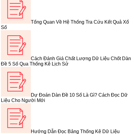
Tổng Quan Về Hệ Thống Tra Cứu Kết Quả Xổ
Số
Cách Đánh Giá Chất Lượng Dữ Liệu Chốt Dàn
Đề 5 Số Qua Thống Kê Lịch Sử
Dự Đoán Dàn Đề 10 Số Là Gì? Cách Đọc Dữ
Liệu Cho Người Mới
Hướng Dẫn Đọc Bảng Thống Kê Dữ Liệu