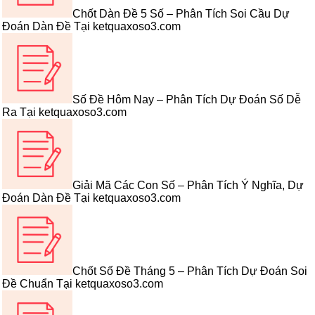
Chốt Dàn Đề 5 Số – Phân Tích Soi Cầu Dự
Đoán Dàn Đề Tại ketquaxoso3.com
Số Đề Hôm Nay – Phân Tích Dự Đoán Số Dễ
Ra Tại ketquaxoso3.com
Giải Mã Các Con Số – Phân Tích Ý Nghĩa, Dự
Đoán Dàn Đề Tại ketquaxoso3.com
Chốt Số Đề Tháng 5 – Phân Tích Dự Đoán Soi
Đề Chuẩn Tại ketquaxoso3.com