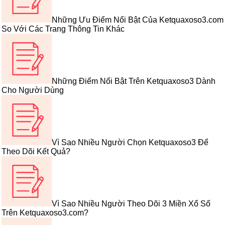
Những Ưu Điểm Nổi Bật Của Ketquaxoso3.com
So Với Các Trang Thông Tin Khác
Những Điểm Nổi Bật Trên Ketquaxoso3 Dành
Cho Người Dùng
Vì Sao Nhiều Người Chọn Ketquaxoso3 Để
Theo Dõi Kết Quả?
Vì Sao Nhiều Người Theo Dõi 3 Miền Xổ Số
Trên Ketquaxoso3.com?