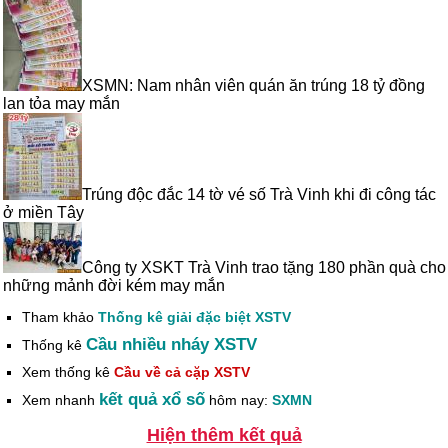
XSMN: Nam nhân viên quán ăn trúng 18 tỷ đồng
lan tỏa may mắn
Trúng độc đắc 14 tờ vé số Trà Vinh khi đi công tác
ở miền Tây
Công ty XSKT Trà Vinh trao tặng 180 phần quà cho
những mảnh đời kém may mắn
Tham khảo
Thống kê giải đặc biệt XSTV
Cầu nhiều nháy XSTV
Thống kê
Xem thống kê
Cầu về cả cặp XSTV
kết quả xổ số
Xem nhanh
hôm nay:
SXMN
Hiện thêm kết quả