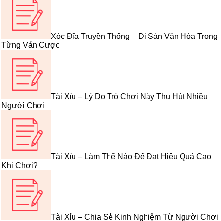
Xóc Đĩa Truyền Thống – Di Sản Văn Hóa Trong
Từng Ván Cược
Tài Xỉu – Lý Do Trò Chơi Này Thu Hút Nhiều
Người Chơi
Tài Xỉu – Làm Thế Nào Để Đạt Hiệu Quả Cao
Khi Chơi?
Tài Xỉu – Chia Sẻ Kinh Nghiệm Từ Người Chơi