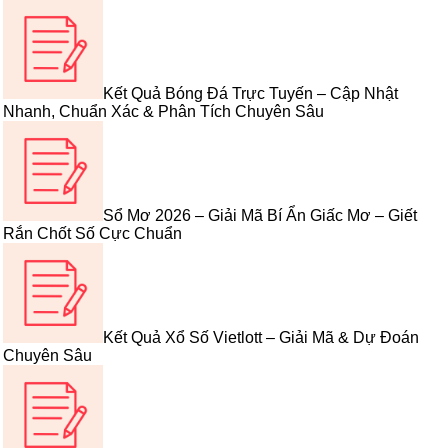
Kết Quả Bóng Đá Trực Tuyến – Cập Nhật
Nhanh, Chuẩn Xác & Phân Tích Chuyên Sâu
Sổ Mơ 2026 – Giải Mã Bí Ẩn Giấc Mơ – Giết
Rắn Chốt Số Cực Chuẩn
Kết Quả Xổ Số Vietlott – Giải Mã & Dự Đoán
Chuyên Sâu