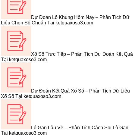
Dự Đoán Lô Khung Hôm Nay – Phân Tích Dữ
Liệu Chọn Số Chuẩn Tại ketquaxoso3.com
Xổ Số Trực Tiếp – Phân Tích Dự Đoán Kết Quả
Tại ketquaxoso3.com
Dự Đoán Kết Quả Xổ Số – Phân Tích Dữ Liệu
Xổ Số Tại ketquaxoso3.com
Lô Gan Lâu Về – Phân Tích Cách Soi Lô Gan
Tại ketquaxoso3.com