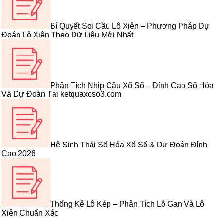
Bí Quyết Soi Cầu Lô Xiên – Phương Pháp Dự
Đoán Lô Xiên Theo Dữ Liệu Mới Nhất
Phân Tích Nhịp Cầu Xổ Số – Đỉnh Cao Số Hóa
Và Dự Đoán Tại ketquaxoso3.com
Hệ Sinh Thái Số Hóa Xổ Số & Dự Đoán Đỉnh
Cao 2026
Thống Kê Lô Kép – Phân Tích Lô Gan Và Lô
Xiên Chuẩn Xác