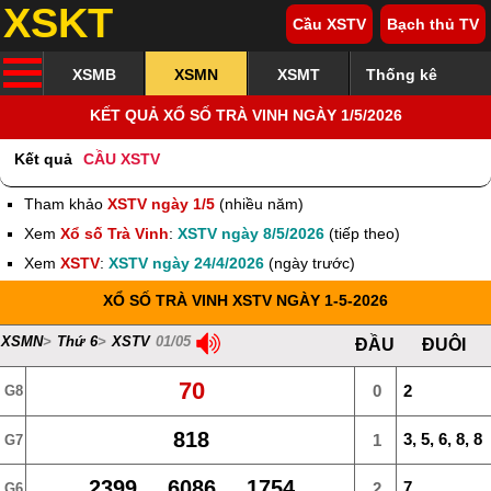
XSKT
Cầu XSTV
Bạch thủ TV
XSMB
XSMN
XSMT
Thống kê
KẾT QUẢ XỔ SỐ TRÀ VINH NGÀY 1/5/2026
Kết quả
CẦU XSTV
Tham khảo
XSTV ngày 1/5
(nhiều năm)
Xem
Xổ số Trà Vinh
:
XSTV ngày 8/5/2026
(tiếp theo)
Xem
XSTV
:
XSTV ngày 24/4/2026
(ngày trước)
XỔ SỐ TRÀ VINH
XSTV NGÀY 1-5-2026
XSMN
>
Thứ 6
>
XSTV
01/05
ĐẦU
ĐUÔI
70
0
2
G8
818
3, 5, 6, 8, 8
1
G7
2399 6086 1754
7
2
G6