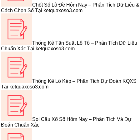
Chốt Số Lô Đề Hôm Nay – Phân Tích Dữ Liệu &
Cách Chọn Số Tại ketquaxoso3.com
Thống Kê Tần Suất Lô Tô – Phân Tích Dữ Liệu
Chuẩn Xác Tại ketquaxoso3.com
Thống Kê Lô Kép – Phân Tích Dự Đoán KQXS
Tại ketquaxoso3.com
Soi Cầu Xổ Số Hôm Nay – Phân Tích Và Dự
Đoán Chuẩn Xác