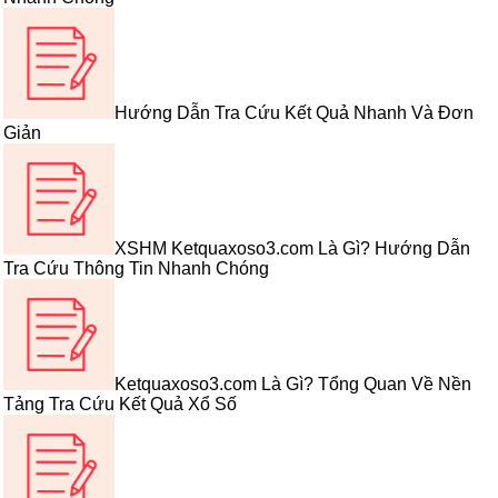
Hướng Dẫn Tra Cứu Kết Quả Nhanh Và Đơn
Giản
XSHM Ketquaxoso3.com Là Gì? Hướng Dẫn
Tra Cứu Thông Tin Nhanh Chóng
Ketquaxoso3.com Là Gì? Tổng Quan Về Nền
Tảng Tra Cứu Kết Quả Xổ Số