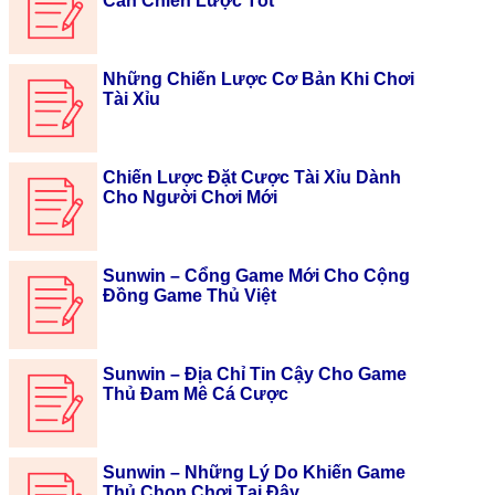
Cần Chiến Lược Tốt
Những Chiến Lược Cơ Bản Khi Chơi
Tài Xỉu
Chiến Lược Đặt Cược Tài Xỉu Dành
Cho Người Chơi Mới
Sunwin – Cổng Game Mới Cho Cộng
Đồng Game Thủ Việt
Sunwin – Địa Chỉ Tin Cậy Cho Game
Thủ Đam Mê Cá Cược
Sunwin – Những Lý Do Khiến Game
Thủ Chọn Chơi Tại Đây