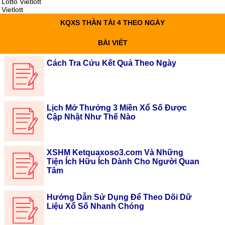
Lotto Vietlott
Vietlott
KQXS THẦN TÀI 4 THEO NGÀY
BÀI VIẾT
Cách Tra Cứu Kết Quả Theo Ngày
Lịch Mở Thưởng 3 Miền Xổ Số Được
Cập Nhật Như Thế Nào
XSHM Ketquaxoso3.com Và Những
Tiện Ích Hữu Ích Dành Cho Người Quan
Tâm
Hướng Dẫn Sử Dụng Để Theo Dõi Dữ
Liệu Xổ Số Nhanh Chóng