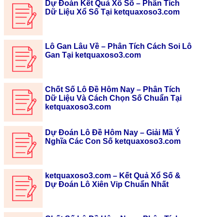
Dự Đoán Kết Quả Xổ Số – Phân Tích
Dữ Liệu Xổ Số Tại ketquaxoso3.com
Lô Gan Lâu Về – Phân Tích Cách Soi Lô
Gan Tại ketquaxoso3.com
Chốt Số Lô Đề Hôm Nay – Phân Tích
Dữ Liệu Và Cách Chọn Số Chuẩn Tại
ketquaxoso3.com
Dự Đoán Lô Đề Hôm Nay – Giải Mã Ý
Nghĩa Các Con Số ketquaxoso3.com
ketquaxoso3.com – Kết Quả Xổ Số &
Dự Đoán Lô Xiên Vip Chuẩn Nhất