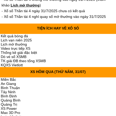
khảo
Lịch mở thưởng
)
- Xổ số Thần tài 4 ngày 31/7/2025 chưa có kết quả
- Xổ số Thần tài 4 nghỉ quay số mở thưởng vào ngày 31/7/2025
TIỆN ÍCH HAY VỀ XỔ SỐ
Kết quả bóng đá
Lịch vạn niên 2025
Lịch mở thưởng
Video trực tiếp XS
Thống kê giải đặc biệt
Dò vé số XSMB
TK giải ĐB theo tổng XSMB
KQXS Vietlott
XS HÔM QUA
(THỨ NĂM, 31/07)
Miền Bắc
An Giang
Bình Thuận
Tây Ninh
Bình Định
Quảng Bình
Quảng Trị
XS Power
Max 3D Pro