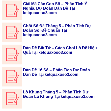
Giải Mã Các Con Số – Phân Tích Ý
Nghĩa, Dự Đoán Dàn Đề Tại
ketquaxoso3.com
Chốt Số Đề Tháng 5 – Phân Tích Dự
Đoán Soi Đề Chuẩn Tại
ketquaxoso3.com
Dàn Đề Bất Tử – Cách Chơi Lô Đề Hiệu
Quả Tại ketquaxoso3.com
Dàn Đề 16 Số – Phân Tích Dự Đoán
Dàn Đề Tại ketquaxoso3.com
Lô Khung Tháng 5 – Phân Tích Dự
Đoán Lô Khung Tại ketquaxoso3.com