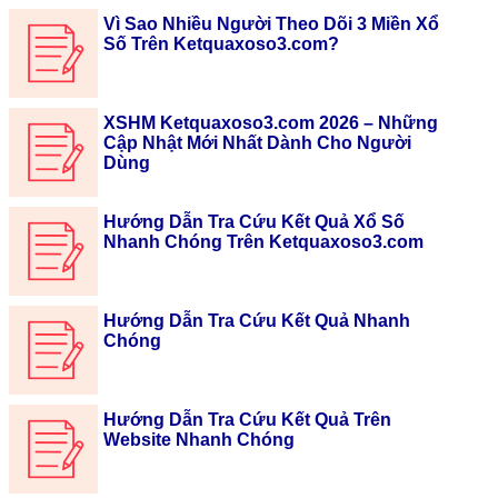
Vì Sao Nhiều Người Theo Dõi 3 Miền Xổ
Số Trên Ketquaxoso3.com?
XSHM Ketquaxoso3.com 2026 – Những
Cập Nhật Mới Nhất Dành Cho Người
Dùng
Hướng Dẫn Tra Cứu Kết Quả Xổ Số
Nhanh Chóng Trên Ketquaxoso3.com
Hướng Dẫn Tra Cứu Kết Quả Nhanh
Chóng
Hướng Dẫn Tra Cứu Kết Quả Trên
Website Nhanh Chóng