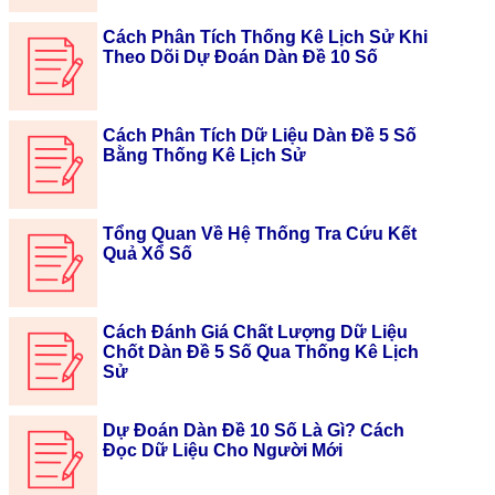
Cách Phân Tích Thống Kê Lịch Sử Khi
Theo Dõi Dự Đoán Dàn Đề 10 Số
Cách Phân Tích Dữ Liệu Dàn Đề 5 Số
Bằng Thống Kê Lịch Sử
Tổng Quan Về Hệ Thống Tra Cứu Kết
Quả Xổ Số
Cách Đánh Giá Chất Lượng Dữ Liệu
Chốt Dàn Đề 5 Số Qua Thống Kê Lịch
Sử
Dự Đoán Dàn Đề 10 Số Là Gì? Cách
Đọc Dữ Liệu Cho Người Mới