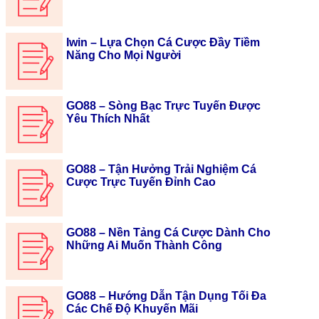
Iwin – Lựa Chọn Cá Cược Đầy Tiềm
Năng Cho Mọi Người
GO88 – Sòng Bạc Trực Tuyến Được
Yêu Thích Nhất
GO88 – Tận Hưởng Trải Nghiệm Cá
Cược Trực Tuyến Đỉnh Cao
GO88 – Nền Tảng Cá Cược Dành Cho
Những Ai Muốn Thành Công
GO88 – Hướng Dẫn Tận Dụng Tối Đa
Các Chế Độ Khuyến Mãi