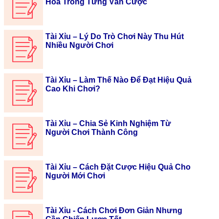
Hóa Trong Từng Ván Cược
Tài Xỉu – Lý Do Trò Chơi Này Thu Hút
Nhiều Người Chơi
Tài Xỉu – Làm Thế Nào Để Đạt Hiệu Quả
Cao Khi Chơi?
Tài Xỉu – Chia Sẻ Kinh Nghiệm Từ
Người Chơi Thành Công
Tài Xỉu – Cách Đặt Cược Hiệu Quả Cho
Người Mới Chơi
Tài Xỉu - Cách Chơi Đơn Giản Nhưng