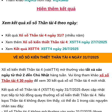
Tham khảo
hôm nay:
KQXSMB
Hiện thêm kết quả
Xem kết quả xổ số Thần tài 4 theo ngày:
Kết quả
Xổ số Thần tài 4 ngày 31/7
(nhiều năm)
Xem thêm
Xổ số kiến thiết Thần tài 4
:
XSTT4 ngày 27/7/2025
Xem
Kết quả XSTT4
:
XSTT4 ngày 26/7/2025
VỀ
XỔ SỐ KIẾN THIẾT THẦN TÀI 4
NGÀY 31/7/2025
Xổ xố kiến thiết Thần tài 4 (xsktTT4) mở thưởng vào
tất cả các
ngày từ thứ 2 đến Chủ Nhật
hàng tuần. Vui lòng tham khảo
xổ số
Thần tài 4 30 ngày
để xem 30 kết quả xổ số Thần tài 4 mới nhất.
Kết quả xổ số Thần tài 4 (XSTT4) ngày 31/7/2025 được cập nhật
trực tiếp từ hội đồng quay thưởng xổ số kiến thiết Thần tài 4. Nếu
kqxs Thần tài 4 không được tìm thấy, có thể do 1 trong các nguyên
nhân sau đây:
- Xổ số Thần tài 4 không mở thưởng vào ngày 31/7/2025 (tham