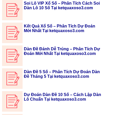
Soi Lô VIP Xổ Số – Phân Tích Cách Soi
Dàn Lô 10 Số Tại ketquaxoso3.com
Kết Quả Xổ Số – Phân Tích Dự Đoán
Mới Nhất Tại ketquaxoso3.com
Dàn Đề Đánh Dễ Trúng – Phân Tích Dự
Đoán Mới Nhất Tại ketquaxoso3.com
Dàn Đề 5 Số – Phân Tích Dự Đoán Dàn
Đề Tháng 5 Tại ketquaxoso3.com
Dự Đoán Dàn Đề 10 Số – Cách Lập Dàn
Lô Chuẩn Tại ketquaxoso3.com