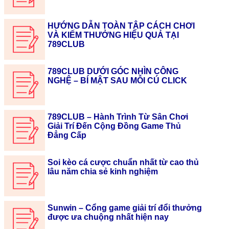
HƯỚNG DẪN TOÀN TẬP CÁCH CHƠI
VÀ KIẾM THƯỞNG HIỆU QUẢ TẠI
789CLUB
789CLUB DƯỚI GÓC NHÌN CÔNG
NGHỆ – BÍ MẬT SAU MỖI CÚ CLICK
789CLUB – Hành Trình Từ Sân Chơi
Giải Trí Đến Cộng Đồng Game Thủ
Đẳng Cấp
Soi kèo cá cược chuẩn nhất từ cao thủ
lâu năm chia sẻ kinh nghiệm
Sunwin – Cổng game giải trí đổi thưởng
được ưa chuộng nhất hiện nay