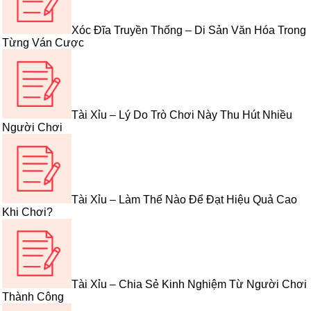
Xóc Đĩa Truyền Thống – Di Sản Văn Hóa Trong
Từng Ván Cược
Tài Xỉu – Lý Do Trò Chơi Này Thu Hút Nhiều
Người Chơi
Tài Xỉu – Làm Thế Nào Để Đạt Hiệu Quả Cao
Khi Chơi?
Tài Xỉu – Chia Sẻ Kinh Nghiệm Từ Người Chơi
Thành Công