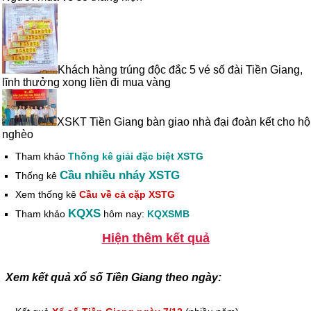
Khách hàng trúng độc đắc 5 vé số đài Tiền Giang,
lĩnh thưởng xong liền đi mua vàng
XSKT Tiền Giang bàn giao nhà đại đoàn kết cho hộ
nghèo
Tham khảo
Thống kê giải đặc biệt XSTG
Cầu nhiều nháy XSTG
Thống kê
Xem thống kê
Cầu về cả cặp XSTG
KQXS
Tham khảo
hôm nay:
KQXSMB
Hiện thêm kết quả
Xem kết quả xổ số Tiền Giang theo ngày: