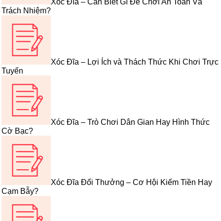
Xóc Đĩa – Cần Biết Gì Để Chơi An Toàn Và
Trách Nhiệm?
Xóc Đĩa – Lợi Ích và Thách Thức Khi Chơi Trực
Tuyến
Xóc Đĩa – Trò Chơi Dân Gian Hay Hình Thức
Cờ Bạc?
Xóc Đĩa Đổi Thưởng – Cơ Hội Kiếm Tiền Hay
Cạm Bẫy?