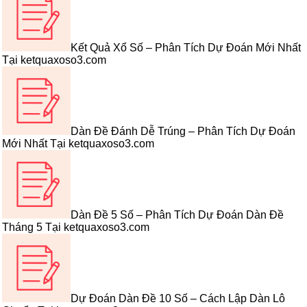
Kết Quả Xổ Số – Phân Tích Dự Đoán Mới Nhất
Tại ketquaxoso3.com
Dàn Đề Đánh Dễ Trúng – Phân Tích Dự Đoán
Mới Nhất Tại ketquaxoso3.com
Dàn Đề 5 Số – Phân Tích Dự Đoán Dàn Đề
Tháng 5 Tại ketquaxoso3.com
Dự Đoán Dàn Đề 10 Số – Cách Lập Dàn Lô