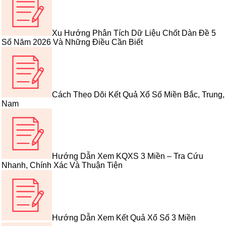
Xu Hướng Phân Tích Dữ Liệu Chốt Dàn Đề 5
Số Năm 2026 Và Những Điều Cần Biết
Cách Theo Dõi Kết Quả Xổ Số Miền Bắc, Trung,
Nam
Hướng Dẫn Xem KQXS 3 Miền – Tra Cứu
Nhanh, Chính Xác Và Thuận Tiện
Hướng Dẫn Xem Kết Quả Xổ Số 3 Miền