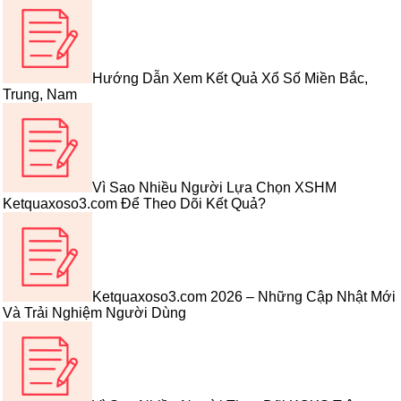
Hướng Dẫn Xem Kết Quả Xổ Số Miền Bắc,
Trung, Nam
Vì Sao Nhiều Người Lựa Chọn XSHM
Ketquaxoso3.com Để Theo Dõi Kết Quả?
Ketquaxoso3.com 2026 – Những Cập Nhật Mới
Và Trải Nghiệm Người Dùng