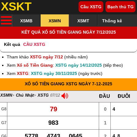
XSKT
Cầu XSTG
Bạch thủ TG
XSMB
XSMN
XSMT
Thống kê
KẾT QUẢ XỔ SỐ TIỀN GIANG NGÀY 7/12/2025
Kết quả
CẦU XSTG
Tham khảo
XSTG ngày 7/12
(nhiều năm)
Xem
Xổ số Tiền Giang
:
XSTG ngày 14/12/2025
(tiếp theo)
Xem
XSTG
:
XSTG ngày 30/11/2025
(ngày trước)
XỔ SỐ TIỀN GIANG
XSTG NGÀY 7-12-2025
XSMN
>
Chủ Nhật
>
XSTG
07/12
ĐẦU
ĐUÔI
79
0
4
G8
983
1
G7
5778 4743 0645
4, 8
2
G6