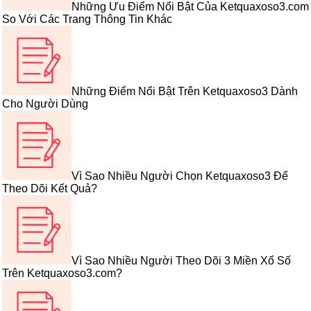
Những Ưu Điểm Nổi Bật Của Ketquaxoso3.com
So Với Các Trang Thông Tin Khác
Những Điểm Nổi Bật Trên Ketquaxoso3 Dành
Cho Người Dùng
Vì Sao Nhiều Người Chọn Ketquaxoso3 Để
Theo Dõi Kết Quả?
Vì Sao Nhiều Người Theo Dõi 3 Miền Xổ Số
Trên Ketquaxoso3.com?