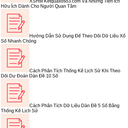
XSHM Ketquaxoso3.com Và Những Tiện Ích
Hữu Ích Dành Cho Người Quan Tâm
Hướng Dẫn Sử Dụng Để Theo Dõi Dữ Liệu Xổ
Số Nhanh Chóng
Cách Phân Tích Thống Kê Lịch Sử Khi Theo
Dõi Dự Đoán Dàn Đề 10 Số
Cách Phân Tích Dữ Liệu Dàn Đề 5 Số Bằng
Thống Kê Lịch Sử