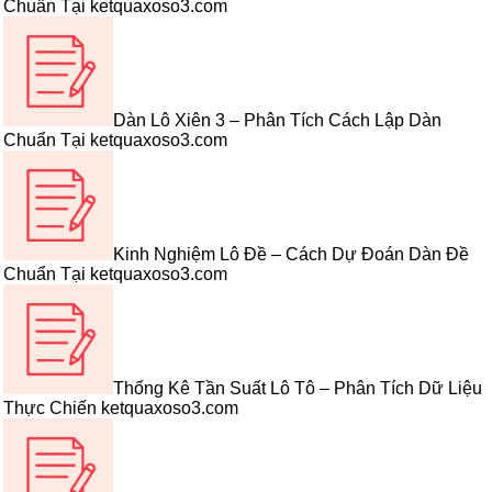
Chuẩn Tại ketquaxoso3.com
Dàn Lô Xiên 3 – Phân Tích Cách Lập Dàn
Chuẩn Tại ketquaxoso3.com
Kinh Nghiệm Lô Đề – Cách Dự Đoán Dàn Đề
Chuẩn Tại ketquaxoso3.com
Thống Kê Tần Suất Lô Tô – Phân Tích Dữ Liệu
Thực Chiến ketquaxoso3.com