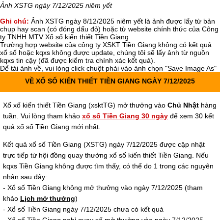
Ảnh XSTG ngày 7/12/2025 niêm yết
Ghi chú:
Ảnh XSTG ngày 8/12/2025 niêm yết là ảnh được lấy từ bản
chụp hay scan (có đóng dấu đỏ) hoặc từ website chính thức của Công
ty TNHH MTV Xổ số kiến thiết Tiền Giang
Trường hợp website của công ty XSKT Tiền Giang không có kết quả
xổ số hoặc kqxs không được update, chúng tôi sẽ lấy ảnh từ nguồn
kqxs tin cậy (đã được kiểm tra chính xác kết quả).
Để tải ảnh về, vui lòng click chuột phải vào ảnh chọn "Save Image As"
VỀ
XỔ SỐ KIẾN THIẾT TIỀN GIANG
NGÀY 7/12/2025
Xổ xố kiến thiết Tiền Giang (xsktTG) mở thưởng vào
Chủ Nhật
hàng
tuần. Vui lòng tham khảo
xổ số Tiền Giang 30 ngày
để xem 30 kết
quả xổ số Tiền Giang mới nhất.
Kết quả xổ số Tiền Giang (XSTG) ngày 7/12/2025 được cập nhật
trực tiếp từ hội đồng quay thưởng xổ số kiến thiết Tiền Giang. Nếu
kqxs Tiền Giang không được tìm thấy, có thể do 1 trong các nguyên
nhân sau đây:
- Xổ số Tiền Giang không mở thưởng vào ngày 7/12/2025 (tham
khảo
Lịch mở thưởng
)
- Xổ số Tiền Giang ngày 7/12/2025 chưa có kết quả