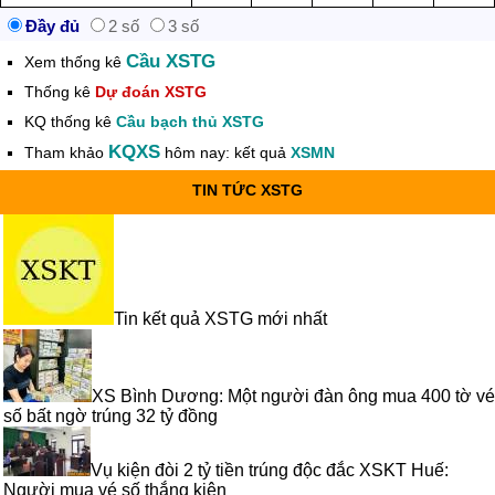
Đầy đủ
2 số
3 số
Cầu XSTG
Xem thống kê
Thống kê
Dự đoán XSTG
KQ thống kê
Cầu bạch thủ XSTG
KQXS
Tham khảo
hôm nay: kết quả
XSMN
TIN TỨC XSTG
Tin kết quả XSTG mới nhất
XS Bình Dương: Một người đàn ông mua 400 tờ vé
số bất ngờ trúng 32 tỷ đồng
Vụ kiện đòi 2 tỷ tiền trúng độc đắc XSKT Huế:
Người mua vé số thắng kiện