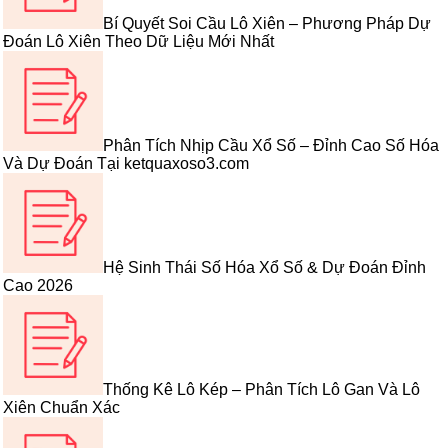
Bí Quyết Soi Cầu Lô Xiên – Phương Pháp Dự
Đoán Lô Xiên Theo Dữ Liệu Mới Nhất
Phân Tích Nhịp Cầu Xổ Số – Đỉnh Cao Số Hóa
Và Dự Đoán Tại ketquaxoso3.com
Hệ Sinh Thái Số Hóa Xổ Số & Dự Đoán Đỉnh
Cao 2026
Thống Kê Lô Kép – Phân Tích Lô Gan Và Lô
Xiên Chuẩn Xác