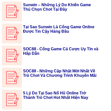
Sunwin – Những Lý Do Khiến Game
Thủ Chọn Chơi Tại Đây
Tại Sao Sunwin Là Cổng Game Online
Được Tin Cậy Hàng Đầu
SOC88 - Cổng Game Cá Cược Uy Tín và
Hấp Dẫn
SOC88 - Những Cập Nhật Mới Nhất Về
Trò Chơi Và Chương Trình Khuyến Mãi
5 Lý Do Tại Sao Nổ Hũ Online Trở
Thành Trò Chơi Hot Nhất Hiện Nay