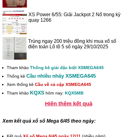
XS Power 6/55: Giải Jackpot 2 Nổ trong kỳ
quay 1266
Trúng ngay 200 triệu đồng khi mua xổ số
điện toán Lô tô 5 số ngày 29/10/2025
Tham khảo
Thống kê giải đặc biệt XSMEGA645
Cầu nhiều nháy XSMEGA645
Thống kê
Xem thống kê
Cầu về cả cặp XSMEGA645
KQXS
Tham khảo
hôm nay:
KQXSMB
Hiện thêm kết quả
Xem kết quả xổ số Mega 6/45 theo ngày:
Kết quả
Xổ số Mega 6/45 ngày 12/11
(nhiều năm)