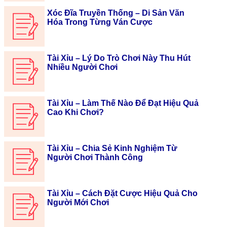
Xóc Đĩa Truyền Thống – Di Sản Văn
Hóa Trong Từng Ván Cược
Tài Xỉu – Lý Do Trò Chơi Này Thu Hút
Nhiều Người Chơi
Tài Xỉu – Làm Thế Nào Để Đạt Hiệu Quả
Cao Khi Chơi?
Tài Xỉu – Chia Sẻ Kinh Nghiệm Từ
Người Chơi Thành Công
Tài Xỉu – Cách Đặt Cược Hiệu Quả Cho
Người Mới Chơi