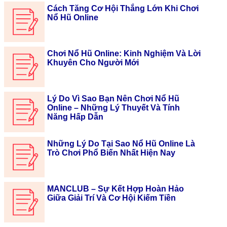
Cách Tăng Cơ Hội Thắng Lớn Khi Chơi
Nổ Hũ Online
Chơi Nổ Hũ Online: Kinh Nghiệm Và Lời
Khuyên Cho Người Mới
Lý Do Vì Sao Bạn Nên Chơi Nổ Hũ
Online – Những Lý Thuyết Và Tính
Năng Hấp Dẫn
Những Lý Do Tại Sao Nổ Hũ Online Là
Trò Chơi Phổ Biến Nhất Hiện Nay
MANCLUB – Sự Kết Hợp Hoàn Hảo
Giữa Giải Trí Và Cơ Hội Kiếm Tiền