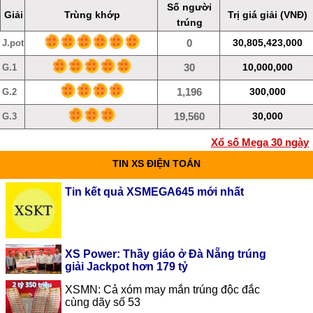
Số người
Giải
Trùng khớp
Trị giá giải (VNĐ)
trúng
0
30,805,423,000
J.pot
30
10,000,000
G.1
1,196
300,000
G.2
19,560
30,000
G.3
Xổ số Mega 30 ngày
TIN XS ĐIỆN TOÁN
Tin kết quả XSMEGA645 mới nhất
XS Power: Thầy giáo ở Đà Nẵng trúng
giải Jackpot hơn 179 tỷ
XSMN: Cả xóm may mắn trúng độc đắc
cùng dãy số 53