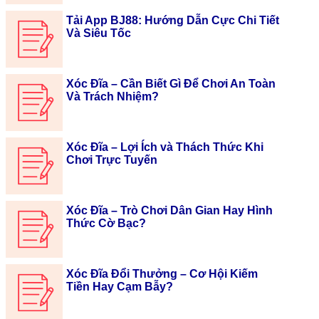
Tải App BJ88: Hướng Dẫn Cực Chi Tiết
Và Siêu Tốc
Xóc Đĩa – Cần Biết Gì Để Chơi An Toàn
Và Trách Nhiệm?
Xóc Đĩa – Lợi Ích và Thách Thức Khi
Chơi Trực Tuyến
Xóc Đĩa – Trò Chơi Dân Gian Hay Hình
Thức Cờ Bạc?
Xóc Đĩa Đổi Thưởng – Cơ Hội Kiếm
Tiền Hay Cạm Bẫy?