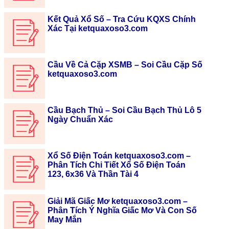
Kết Quả Xổ Số – Tra Cứu KQXS Chính
Xác Tại ketquaxoso3.com
Cầu Về Cả Cặp XSMB – Soi Cầu Cặp Số
ketquaxoso3.com
Cầu Bạch Thủ – Soi Cầu Bạch Thủ Lô 5
Ngày Chuẩn Xác
Xổ Số Điện Toán ketquaxoso3.com –
Phân Tích Chi Tiết Xổ Số Điện Toán
123, 6x36 Và Thần Tài 4
Giải Mã Giấc Mơ ketquaxoso3.com –
Phân Tích Ý Nghĩa Giấc Mơ Và Con Số
May Mắn