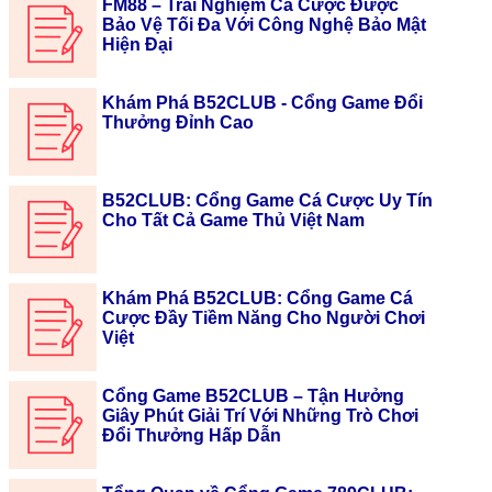
FM88 – Trải Nghiệm Cá Cược Được
Bảo Vệ Tối Đa Với Công Nghệ Bảo Mật
Hiện Đại
Khám Phá B52CLUB - Cổng Game Đổi
Thưởng Đỉnh Cao
B52CLUB: Cổng Game Cá Cược Uy Tín
Cho Tất Cả Game Thủ Việt Nam
Khám Phá B52CLUB: Cổng Game Cá
Cược Đầy Tiềm Năng Cho Người Chơi
Việt
Cổng Game B52CLUB – Tận Hưởng
Giây Phút Giải Trí Với Những Trò Chơi
Đổi Thưởng Hấp Dẫn