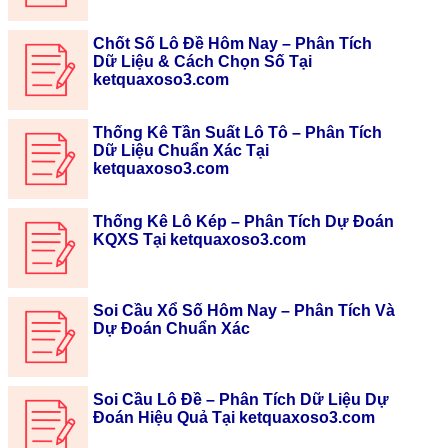
Chốt Số Lô Đề Hôm Nay – Phân Tích
Dữ Liệu & Cách Chọn Số Tại
ketquaxoso3.com
Thống Kê Tần Suất Lô Tô – Phân Tích
Dữ Liệu Chuẩn Xác Tại
ketquaxoso3.com
Thống Kê Lô Kép – Phân Tích Dự Đoán
KQXS Tại ketquaxoso3.com
Soi Cầu Xổ Số Hôm Nay – Phân Tích Và
Dự Đoán Chuẩn Xác
Soi Cầu Lô Đề – Phân Tích Dữ Liệu Dự
Đoán Hiệu Quả Tại ketquaxoso3.com