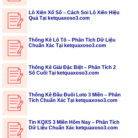
Lô Xiên Xổ Số – Cách Soi Lô Xiên Hiệu
Quả Tại ketquaxoso3.com
Thống Kê Lô Tô – Phân Tích Dữ Liệu
Chuẩn Xác Tại ketquaxoso3.com
Thống Kê Giải Đặc Biệt – Phân Tích 2
Số Cuối Tại ketquaxoso3.com
Thống Kê Đầu Đuôi Loto 3 Miền – Phân
Tích Chuẩn Xác Tại ketquaxoso3.com
Tin KQXS 3 Miền Hôm Nay – Phân Tích
Dữ Liệu Chuẩn Xác ketquaxoso3.com