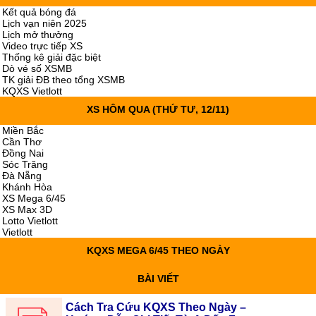
Kết quả bóng đá
Lịch vạn niên 2025
Lịch mở thưởng
Video trực tiếp XS
Thống kê giải đặc biệt
Dò vé số XSMB
TK giải ĐB theo tổng XSMB
KQXS Vietlott
XS HÔM QUA
(THỨ TƯ, 12/11)
Miền Bắc
Cần Thơ
Đồng Nai
Sóc Trăng
Đà Nẵng
Khánh Hòa
XS Mega 6/45
XS Max 3D
Lotto Vietlott
Vietlott
KQXS MEGA 6/45 THEO NGÀY
BÀI VIẾT
Cách Tra Cứu KQXS Theo Ngày –