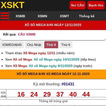
XSKT
Soi CẦU
Bạch thủ
XSMB
XSMN
XSMT
Thống kê
XỔ SỐ MEGA 6/45 NGÀY 12/11/2025
Kết quả
CẦU XSMB
XSMEGA645
Chủ Nhật
Thứ 4
Thứ 6
Tham khảo
XS Mega ngày 12/11
(nhiều năm)
Xem
Xổ số Mega
:
Xổ số Mega ngày 14/11/2025
(tiếp theo)
Xem
XS Mega
:
Xổ số Mega ngày 9/11/2025
(ngày trước)
XỔ SỐ MEGA 6/45
XS MEGA NGÀY 12-11-2025
Kỳ mở thưởng:
#01431
16 24 29 37 40 44
Kết
quả
Thống kê trúng giải