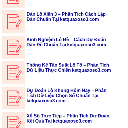
Dàn Lô Xiên 3 – Phân Tích Cách Lập
Dàn Chuẩn Tại ketquaxoso3.com
Kinh Nghiệm Lô Đề – Cách Dự Đoán
Dàn Đề Chuẩn Tại ketquaxoso3.com
Thống Kê Tần Suất Lô Tô – Phân Tích
Dữ Liệu Thực Chiến ketquaxoso3.com
Dự Đoán Lô Khung Hôm Nay – Phân
Tích Dữ Liệu Chọn Số Chuẩn Tại
ketquaxoso3.com
Xổ Số Trực Tiếp – Phân Tích Dự Đoán
Kết Quả Tại ketquaxoso3.com