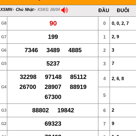
XSMN
>
Chủ Nhật
> XSKG 26/04
ĐẦU
ĐUÔI
90
0
0, 0, 2, 7
G8
199
2, 9
1
G7
7346 3489 4885
3
2
G6
5237
7
3
G5
32298 97148 85112
4
2, 6, 8
26700 28907 88919
G4
5
67300
88802 19842
2
6
G3
69323
9
7
G2