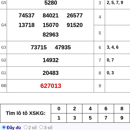
5280
2, 5, 7, 9
3
G5
74537 84021 26577
4
13718 15070 91520
G4
5
82963
73715 47935
3, 4, 6
6
G3
14932
0, 7
7
G2
20483
0, 3
8
G1
627013
9
ĐB
0
2
4
6
8
Tìm lô tô XSKG:
1
3
5
7
9
Đầy đủ
2 số
3 số