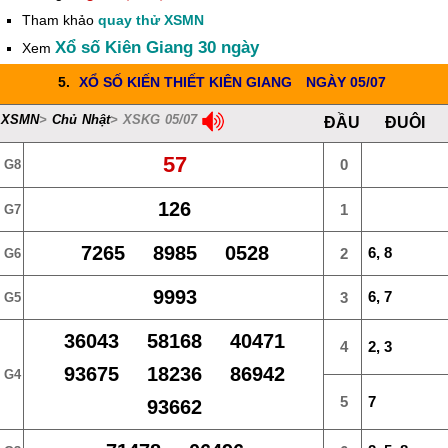
Tham khảo
quay thử XSMN
Xổ số Kiên Giang 30 ngày
Xem
5.
XỔ SỐ KIẾN THIẾT KIÊN GIANG
NGÀY 05/07
XSMN
>
Chủ Nhật
> XSKG 05/07
ĐẦU
ĐUÔI
57
0
G8
126
1
G7
7265 8985 0528
6, 8
2
G6
9993
6, 7
3
G5
36043 58168 40471
4
2, 3
93675 18236 86942
G4
5
7
93662