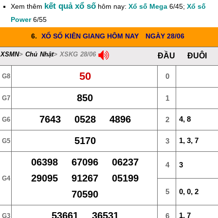
kết quả xổ số
Xem thêm
hôm nay:
Xổ số Mega
6/45;
Xổ số
Power
6/55
6.
XỔ SỐ KIÊN GIANG HÔM NAY
NGÀY 28/06
XSMN
>
Chủ Nhật
> XSKG 28/06
ĐẦU
ĐUÔI
50
0
G8
850
1
G7
7643 0528 4896
4, 8
2
G6
5170
1, 3, 7
3
G5
06398 67096 06237
4
3
29095 91267 05199
G4
5
0, 0, 2
70590
53661 36531
1, 7
6
G3