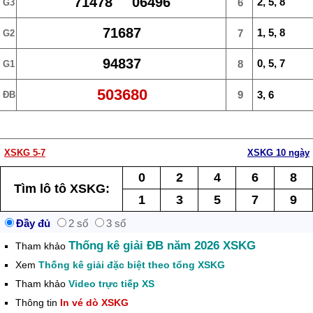
71478 06496
2, 5, 8
6
G3
71687
1, 5, 8
7
G2
94837
0, 5, 7
8
G1
503680
9
3, 6
ĐB
XSKG 5-7
XSKG 10 ngày
0
2
4
6
8
Tìm lô tô XSKG:
1
3
5
7
9
Đầy đủ
2 số
3 số
Thống kê giải ĐB năm 2026 XSKG
Tham khảo
Xem
Thống kê giải đặc biệt theo tổng XSKG
Tham khảo
Video trực tiếp XS
Thông tin
In vé dò XSKG