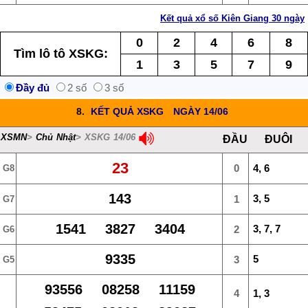
Kết quả xổ số Kiên Giang 30 ngày
0
2
4
6
8
Tìm lô tô XSKG:
1
3
5
7
9
Đầy đủ
2 số
3 số
8.
KẾT QUẢ XSKG
NGÀY 14/06
XSMN
>
Chủ Nhật
> XSKG 14/06
ĐẦU
ĐUÔI
23
0
4, 6
G8
143
3, 5
1
G7
1541 3827 3404
3, 7, 7
2
G6
9335
5
3
G5
93556 08258 11159
4
1, 3