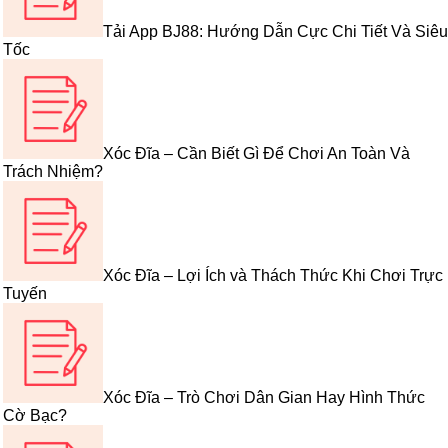
Tải App BJ88: Hướng Dẫn Cực Chi Tiết Và Siêu
Tốc
Xóc Đĩa – Cần Biết Gì Để Chơi An Toàn Và
Trách Nhiệm?
Xóc Đĩa – Lợi Ích và Thách Thức Khi Chơi Trực
Tuyến
Xóc Đĩa – Trò Chơi Dân Gian Hay Hình Thức
Cờ Bạc?