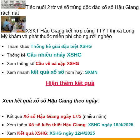
Tiếc nuối 2 tờ vé số trúng độc đắc xổ số Hậu Giang
rách nát
XSKT Hậu Giang kết hợp cùng TTYT thị xã Long
Mỹ khám và phát thuốc miễn phí cho người nghèo
Tham khảo
Thống kê giải đặc biệt XSHG
Cầu nhiều nháy XSHG
Thống kê
Xem thống kê
Cầu về cả cặp XSHG
kết quả xổ số
Xem nhanh
hôm nay:
SXMN
Hiện thêm kết quả
Xem kết quả xổ số Hậu Giang theo ngày:
Kết quả
Xổ số Hậu Giang ngày 17/5
(nhiều năm)
Xem thêm
Xổ số kiến thiết Hậu Giang
:
XSHG ngày 19/4/2025
Xem
Kết quả XSHG
:
XSHG ngày 12/4/2025