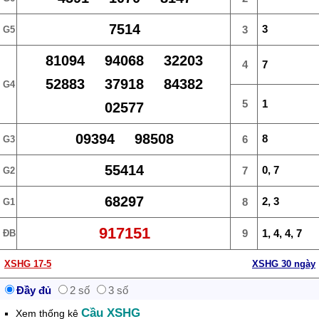
7514
3
3
G5
81094 94068 32203
4
7
52883 37918 84382
G4
5
1
02577
09394 98508
8
6
G3
55414
0, 7
7
G2
68297
2, 3
8
G1
917151
9
1, 4, 4, 7
ĐB
XSHG 17-5
XSHG 30 ngày
Đầy đủ
2 số
3 số
Cầu XSHG
Xem thống kê