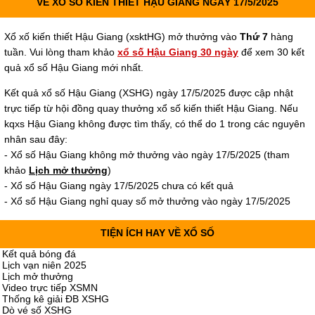
VỀ
XỔ SỐ KIẾN THIẾT HẬU GIANG
NGÀY 17/5/2025
Xổ xố kiến thiết Hậu Giang (xsktHG) mở thưởng vào
Thứ 7
hàng
tuần. Vui lòng tham khảo
xổ số Hậu Giang 30 ngày
để xem 30 kết
quả xổ số Hậu Giang mới nhất.
Kết quả xổ số Hậu Giang (XSHG) ngày 17/5/2025 được cập nhật
trực tiếp từ hội đồng quay thưởng xổ số kiến thiết Hậu Giang. Nếu
kqxs Hậu Giang không được tìm thấy, có thể do 1 trong các nguyên
nhân sau đây:
- Xổ số Hậu Giang không mở thưởng vào ngày 17/5/2025 (tham
khảo
Lịch mở thưởng
)
- Xổ số Hậu Giang ngày 17/5/2025 chưa có kết quả
- Xổ số Hậu Giang nghỉ quay số mở thưởng vào ngày 17/5/2025
TIỆN ÍCH HAY VỀ XỔ SỐ
Kết quả bóng đá
Lịch vạn niên 2025
Lịch mở thưởng
Video trực tiếp XSMN
Thống kê giải ĐB XSHG
Dò vé số XSHG