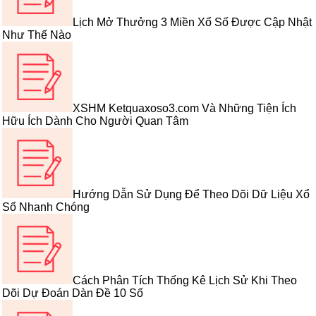
Lịch Mở Thưởng 3 Miền Xổ Số Được Cập Nhật
Như Thế Nào
XSHM Ketquaxoso3.com Và Những Tiện Ích
Hữu Ích Dành Cho Người Quan Tâm
Hướng Dẫn Sử Dụng Để Theo Dõi Dữ Liệu Xổ
Số Nhanh Chóng
Cách Phân Tích Thống Kê Lịch Sử Khi Theo
Dõi Dự Đoán Dàn Đề 10 Số