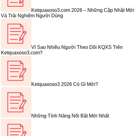
Ketquaxoso3.com 2026 – Những Cập Nhật Mới
Và Trải Nghiệm Người Dùng
Vì Sao Nhiều Người Theo Dõi KQXS Trên
Ketquaxoso3.com?
Ketquaxoso3 2026 Có Gì Mới?
Những Tính Năng Nổi Bật Mới Nhất