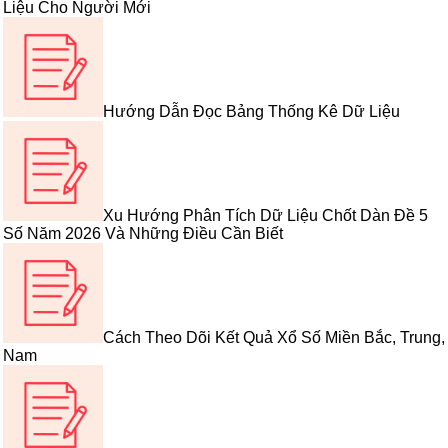
Liệu Cho Người Mới
Hướng Dẫn Đọc Bảng Thống Kê Dữ Liệu
Xu Hướng Phân Tích Dữ Liệu Chốt Dàn Đề 5
Số Năm 2026 Và Những Điều Cần Biết
Cách Theo Dõi Kết Quả Xổ Số Miền Bắc, Trung,
Nam