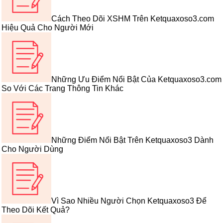
Cách Theo Dõi XSHM Trên Ketquaxoso3.com
Hiệu Quả Cho Người Mới
Những Ưu Điểm Nổi Bật Của Ketquaxoso3.com
So Với Các Trang Thông Tin Khác
Những Điểm Nổi Bật Trên Ketquaxoso3 Dành
Cho Người Dùng
Vì Sao Nhiều Người Chọn Ketquaxoso3 Để
Theo Dõi Kết Quả?