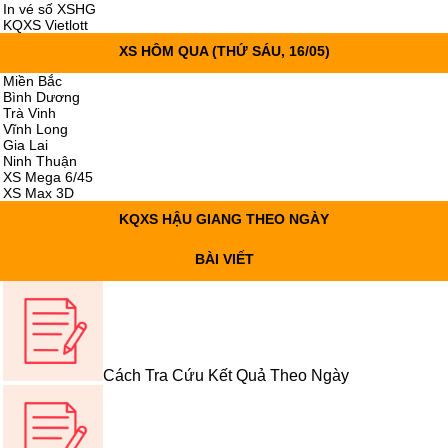
In vé số XSHG
KQXS Vietlott
XS HÔM QUA
(THỨ SÁU, 16/05)
Miền Bắc
Bình Dương
Trà Vinh
Vĩnh Long
Gia Lai
Ninh Thuận
XS Mega 6/45
XS Max 3D
KQXS HẬU GIANG THEO NGÀY
BÀI VIẾT
Cách Tra Cứu Kết Quả Theo Ngày