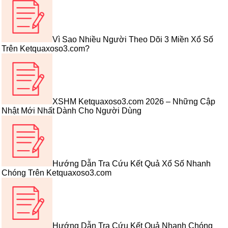
Vì Sao Nhiều Người Theo Dõi 3 Miền Xổ Số
Trên Ketquaxoso3.com?
XSHM Ketquaxoso3.com 2026 – Những Cập
Nhật Mới Nhất Dành Cho Người Dùng
Hướng Dẫn Tra Cứu Kết Quả Xổ Số Nhanh
Chóng Trên Ketquaxoso3.com
Hướng Dẫn Tra Cứu Kết Quả Nhanh Chóng