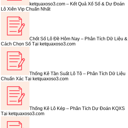
ketquaxoso3.com – Kết Quả Xổ Số & Dự Đoán
Lô Xiên Vip Chuẩn Nhất
Chốt Số Lô Đề Hôm Nay – Phân Tích Dữ Liệu &
Cách Chọn Số Tại ketquaxoso3.com
Thống Kê Tần Suất Lô Tô – Phân Tích Dữ Liệu
Chuẩn Xác Tại ketquaxoso3.com
Thống Kê Lô Kép – Phân Tích Dự Đoán KQXS
Tại ketquaxoso3.com