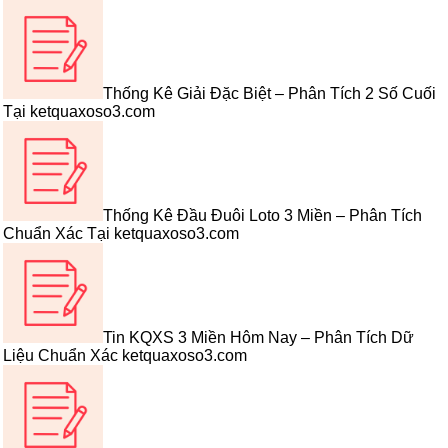
Thống Kê Giải Đặc Biệt – Phân Tích 2 Số Cuối
Tại ketquaxoso3.com
Thống Kê Đầu Đuôi Loto 3 Miền – Phân Tích
Chuẩn Xác Tại ketquaxoso3.com
Tin KQXS 3 Miền Hôm Nay – Phân Tích Dữ
Liệu Chuẩn Xác ketquaxoso3.com