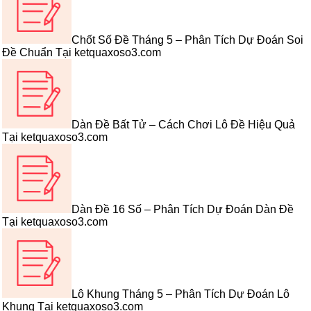
Chốt Số Đề Tháng 5 – Phân Tích Dự Đoán Soi
Đề Chuẩn Tại ketquaxoso3.com
Dàn Đề Bất Tử – Cách Chơi Lô Đề Hiệu Quả
Tại ketquaxoso3.com
Dàn Đề 16 Số – Phân Tích Dự Đoán Dàn Đề
Tại ketquaxoso3.com
Lô Khung Tháng 5 – Phân Tích Dự Đoán Lô
Khung Tại ketquaxoso3.com