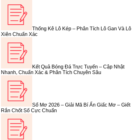
Thống Kê Lô Kép – Phân Tích Lô Gan Và Lô
Xiên Chuẩn Xác
Kết Quả Bóng Đá Trực Tuyến – Cập Nhật
Nhanh, Chuẩn Xác & Phân Tích Chuyên Sâu
Sổ Mơ 2026 – Giải Mã Bí Ẩn Giấc Mơ – Giết
Rắn Chốt Số Cực Chuẩn