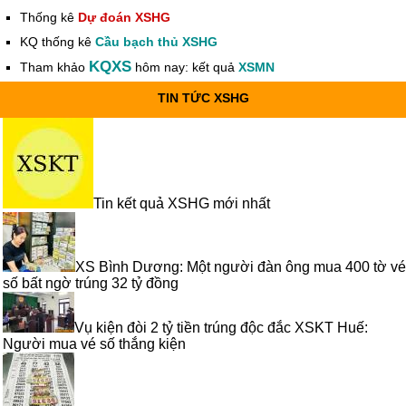
Thống kê
Dự đoán XSHG
KQ thống kê
Cầu bạch thủ XSHG
KQXS
Tham khảo
hôm nay: kết quả
XSMN
TIN TỨC XSHG
Tin kết quả XSHG mới nhất
XS Bình Dương: Một người đàn ông mua 400 tờ vé
số bất ngờ trúng 32 tỷ đồng
Vụ kiện đòi 2 tỷ tiền trúng độc đắc XSKT Huế:
Người mua vé số thắng kiện