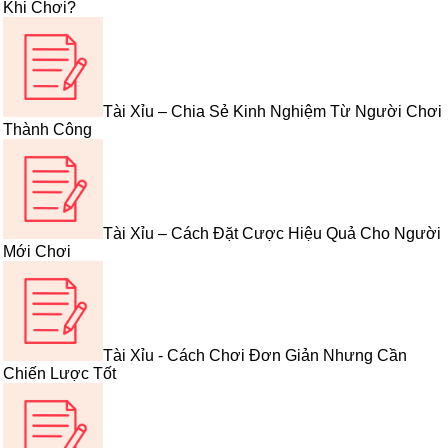
Khi Chơi?
Tài Xỉu – Chia Sẻ Kinh Nghiệm Từ Người Chơi
Thành Công
Tài Xỉu – Cách Đặt Cược Hiệu Quả Cho Người
Mới Chơi
Tài Xỉu - Cách Chơi Đơn Giản Nhưng Cần
Chiến Lược Tốt