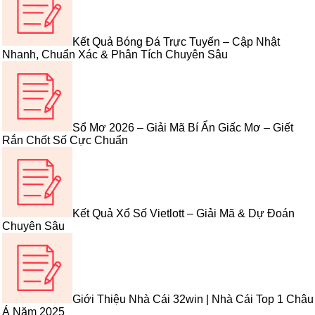
Kết Quả Bóng Đá Trực Tuyến – Cập Nhật
Nhanh, Chuẩn Xác & Phân Tích Chuyên Sâu
Sổ Mơ 2026 – Giải Mã Bí Ẩn Giấc Mơ – Giết
Rắn Chốt Số Cực Chuẩn
Kết Quả Xổ Số Vietlott – Giải Mã & Dự Đoán
Chuyên Sâu
Giới Thiệu Nhà Cái 32win | Nhà Cái Top 1 Châu
Á Năm 2025