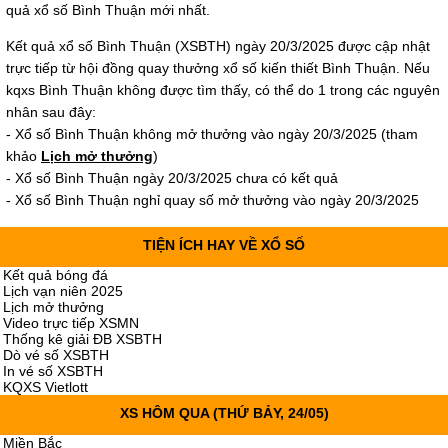
quả xổ số Bình Thuận mới nhất.
Kết quả xổ số Bình Thuận (XSBTH) ngày 20/3/2025 được cập nhật
trực tiếp từ hội đồng quay thưởng xổ số kiến thiết Bình Thuận. Nếu
kqxs Bình Thuận không được tìm thấy, có thể do 1 trong các nguyên
nhân sau đây:
- Xổ số Bình Thuận không mở thưởng vào ngày 20/3/2025 (tham
khảo
Lịch mở thưởng
)
- Xổ số Bình Thuận ngày 20/3/2025 chưa có kết quả
- Xổ số Bình Thuận nghỉ quay số mở thưởng vào ngày 20/3/2025
TIỆN ÍCH HAY VỀ XỔ SỐ
Kết quả bóng đá
Lịch vạn niên 2025
Lịch mở thưởng
Video trực tiếp XSMN
Thống kê giải ĐB XSBTH
Dò vé số XSBTH
In vé số XSBTH
KQXS Vietlott
XS HÔM QUA
(THỨ BẢY, 24/05)
Miền Bắc