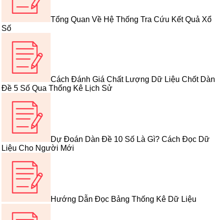
Tổng Quan Về Hệ Thống Tra Cứu Kết Quả Xổ
Số
Cách Đánh Giá Chất Lượng Dữ Liệu Chốt Dàn
Đề 5 Số Qua Thống Kê Lịch Sử
Dự Đoán Dàn Đề 10 Số Là Gì? Cách Đọc Dữ
Liệu Cho Người Mới
Hướng Dẫn Đọc Bảng Thống Kê Dữ Liệu