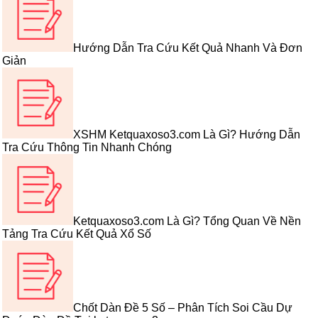
Hướng Dẫn Tra Cứu Kết Quả Nhanh Và Đơn
Giản
XSHM Ketquaxoso3.com Là Gì? Hướng Dẫn
Tra Cứu Thông Tin Nhanh Chóng
Ketquaxoso3.com Là Gì? Tổng Quan Về Nền
Tảng Tra Cứu Kết Quả Xổ Số
Chốt Dàn Đề 5 Số – Phân Tích Soi Cầu Dự