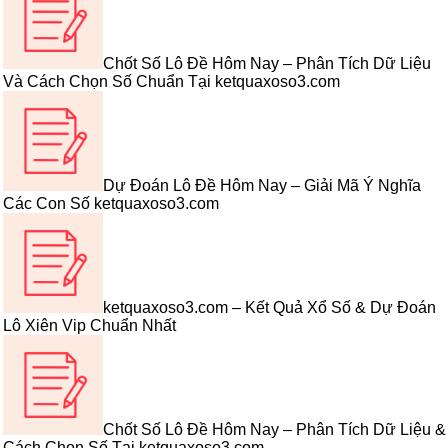
Chốt Số Lô Đề Hôm Nay – Phân Tích Dữ Liệu
Và Cách Chọn Số Chuẩn Tại ketquaxoso3.com
Dự Đoán Lô Đề Hôm Nay – Giải Mã Ý Nghĩa
Các Con Số ketquaxoso3.com
ketquaxoso3.com – Kết Quả Xổ Số & Dự Đoán
Lô Xiên Vip Chuẩn Nhất
Chốt Số Lô Đề Hôm Nay – Phân Tích Dữ Liệu &
Cách Chọn Số Tại ketquaxoso3.com