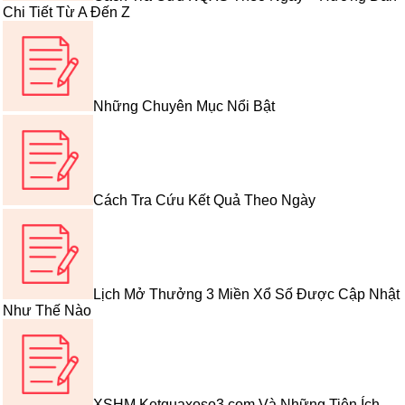
Chi Tiết Từ A Đến Z
Những Chuyên Mục Nổi Bật
Cách Tra Cứu Kết Quả Theo Ngày
Lịch Mở Thưởng 3 Miền Xổ Số Được Cập Nhật
Như Thế Nào
XSHM Ketquaxoso3.com Và Những Tiện Ích