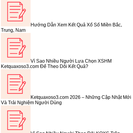
Hướng Dẫn Xem Kết Quả Xổ Số Miền Bắc,
Trung, Nam
Vì Sao Nhiều Người Lựa Chọn XSHM
Ketquaxoso3.com Để Theo Dõi Kết Quả?
Ketquaxoso3.com 2026 – Những Cập Nhật Mới
Và Trải Nghiệm Người Dùng