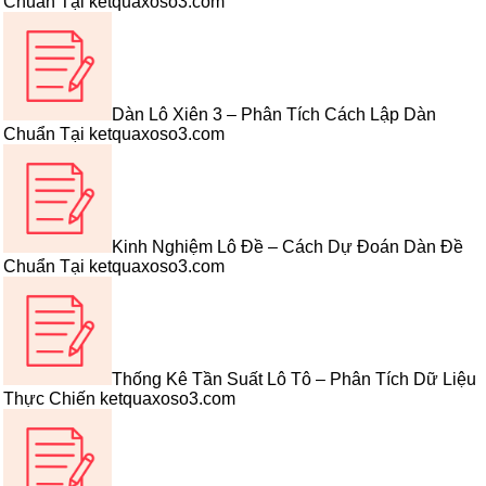
Chuẩn Tại ketquaxoso3.com
Dàn Lô Xiên 3 – Phân Tích Cách Lập Dàn
Chuẩn Tại ketquaxoso3.com
Kinh Nghiệm Lô Đề – Cách Dự Đoán Dàn Đề
Chuẩn Tại ketquaxoso3.com
Thống Kê Tần Suất Lô Tô – Phân Tích Dữ Liệu
Thực Chiến ketquaxoso3.com