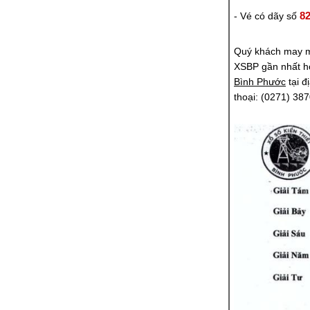
8
- Vé có dãy số
Quý khách may mắn
XSBP gần nhất h
Bình Phước
tại đ
thoại: (0271) 38