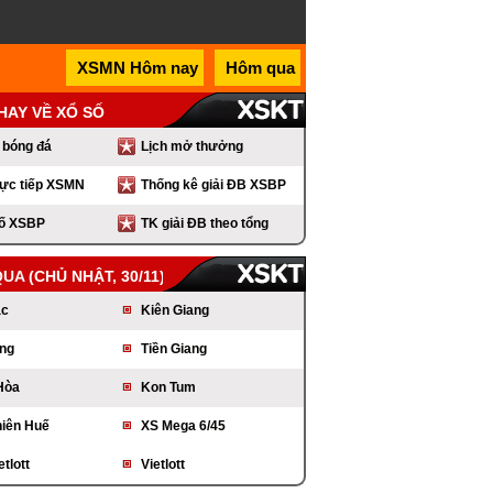
XSMN Hôm nay
Hôm qua
 HAY VỀ XỔ SỐ
 bóng đá
Lịch mở thưởng
rực tiếp XSMN
Thống kê giải ĐB XSBP
số XSBP
TK giải ĐB theo tổng
XSBP
QUA
(CHỦ NHẬT, 30/11)
ắc
Kiên Giang
ng
Tiền Giang
Hòa
Kon Tum
iên Huế
XS Mega 6/45
etlott
Vietlott