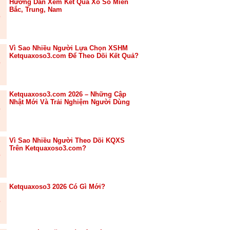
Hướng Dẫn Xem Kết Quả Xổ Số Miền
Bắc, Trung, Nam
Vì Sao Nhiều Người Lựa Chọn XSHM
Ketquaxoso3.com Để Theo Dõi Kết Quả?
Ketquaxoso3.com 2026 – Những Cập
Nhật Mới Và Trải Nghiệm Người Dùng
Vì Sao Nhiều Người Theo Dõi KQXS
Trên Ketquaxoso3.com?
Ketquaxoso3 2026 Có Gì Mới?