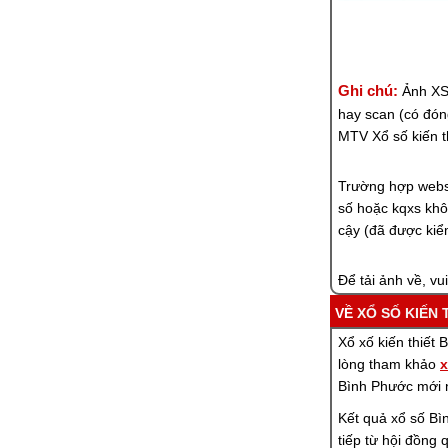
Ghi chú:
Ảnh XSB
hay scan (có đón
MTV Xổ số kiến t
Trường hợp webs
số hoặc kqxs khô
cậy (đã được kiểm
Để tải ảnh về, vu
VỀ
XỔ SỐ KIẾN 
Xổ xố kiến thiết
lòng tham khảo
x
Bình Phước mới 
Kết quả xổ số Bì
tiếp từ hội đồng