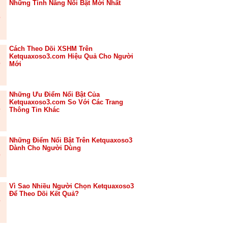
Những Tính Năng Nổi Bật Mới Nhất
Cách Theo Dõi XSHM Trên
Ketquaxoso3.com Hiệu Quả Cho Người
Mới
Những Ưu Điểm Nổi Bật Của
Ketquaxoso3.com So Với Các Trang
Thông Tin Khác
Những Điểm Nổi Bật Trên Ketquaxoso3
Dành Cho Người Dùng
Vì Sao Nhiều Người Chọn Ketquaxoso3
Để Theo Dõi Kết Quả?