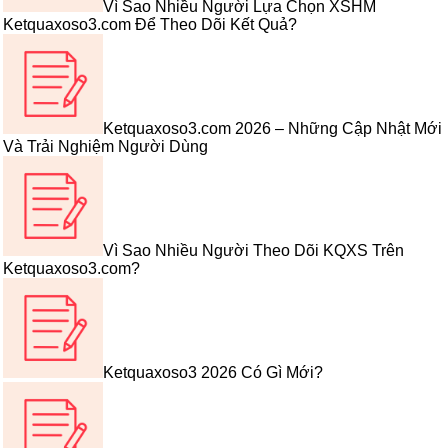
Vì Sao Nhiều Người Lựa Chọn XSHM
Ketquaxoso3.com Để Theo Dõi Kết Quả?
Ketquaxoso3.com 2026 – Những Cập Nhật Mới
Và Trải Nghiệm Người Dùng
Vì Sao Nhiều Người Theo Dõi KQXS Trên
Ketquaxoso3.com?
Ketquaxoso3 2026 Có Gì Mới?