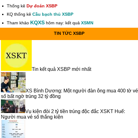
Thống kê
Dự đoán XSBP
KQ thống kê
Cầu bạch thủ XSBP
KQXS
Tham khảo
hôm nay: kết quả
XSMN
TIN TỨC XSBP
Tin kết quả XSBP mới nhất
XS Bình Dương: Một người đàn ông mua 400 tờ vé
số bất ngờ trúng 32 tỷ đồng
Vụ kiện đòi 2 tỷ tiền trúng độc đắc XSKT Huế:
Người mua vé số thắng kiện