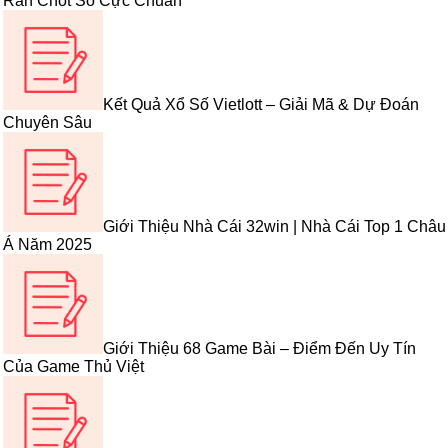
Rắn Chốt Số Cực Chuẩn
Kết Quả Xổ Số Vietlott – Giải Mã & Dự Đoán
Chuyên Sâu
Giới Thiệu Nhà Cái 32win | Nhà Cái Top 1 Châu
Á Năm 2025
Giới Thiệu 68 Game Bài – Điểm Đến Uy Tín
Của Game Thủ Việt