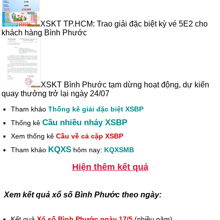
XSKT TP.HCM: Trao giải đặc biệt kỳ vé 5E2 cho
khách hàng Bình Phước
XSKT Bình Phước tạm dừng hoạt động, dự kiến
quay thưởng trở lại ngày 24/07
Tham khảo
Thống kê giải đặc biệt XSBP
Cầu nhiều nháy XSBP
Thống kê
Xem thống kê
Cầu về cả cặp XSBP
KQXS
Tham khảo
hôm nay:
KQXSMB
Hiện thêm kết quả
Xem kết quả xổ số Bình Phước theo ngày:
Kết quả
Xổ số Bình Phước ngày 17/5
(nhiều năm)