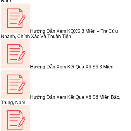
Nam
Hướng Dẫn Xem KQXS 3 Miền – Tra Cứu
Nhanh, Chính Xác Và Thuận Tiện
Hướng Dẫn Xem Kết Quả Xổ Số 3 Miền
Hướng Dẫn Xem Kết Quả Xổ Số Miền Bắc,
Trung, Nam