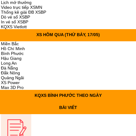
Lịch mở thưởng
Video trực tiếp XSMN
Thống kê giải ĐB XSBP
Dò vé số XSBP
In vé số XSBP
KQXS Vietlott
XS HÔM QUA
(THỨ BẢY, 17/05)
Miền Bắc
Hồ Chí Minh
Bình Phước
Hậu Giang
Long An
Đà Nẵng
Đắk Nông
Quảng Ngãi
XS Power
Max 3D Pro
KQXS BÌNH PHƯỚC THEO NGÀY
BÀI VIẾT