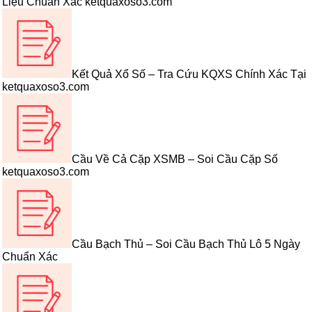
Liệu Chuẩn Xác ketquaxoso3.com
Kết Quả Xổ Số – Tra Cứu KQXS Chính Xác Tại
ketquaxoso3.com
Cầu Về Cả Cặp XSMB – Soi Cầu Cặp Số
ketquaxoso3.com
Cầu Bạch Thủ – Soi Cầu Bạch Thủ Lô 5 Ngày
Chuẩn Xác