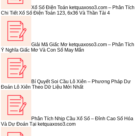
Xổ Số Điện Toán ketquaxoso3.com – Phân Tích
Chi Tiết Xổ Số Điện Toán 123, 6x36 Và Thần Tài 4
Giải Mã Giấc Mơ ketquaxoso3.com – Phân Tích
Ý Nghĩa Giấc Mơ Và Con Số May Mắn
Bí Quyết Soi Cầu Lô Xiên – Phương Pháp Dự
Đoán Lô Xiên Theo Dữ Liệu Mới Nhất
Phân Tích Nhịp Cầu Xổ Số – Đỉnh Cao Số Hóa
Và Dự Đoán Tại ketquaxoso3.com