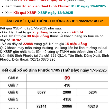
Xem thêm
Xổ số kiến thiết Bình Phước
:
XSBP ngày 19/4/2025
Xem
Kết quả XSBP
:
XSBP ngày 12/4/2025
ẢNH VÀ KẾT QUẢ TRÚNG THƯỞNG XSBP 17/5/2025: XSBP
Kết quả XSBP ngày 17-5-2025 như sau:
- Giải Đặc Biệt trị giá
2 tỷ đồng
là vé số có số
740574
- Giải Nhất trị giá
30 triệu đồng
thuộc về khách hàng sở hữu vé có
dãy số
18792
- Vé có dãy số
22088
trúng giải Nhì trị giá
15 triệu đồng
Quý khách may mắn trúng thưởng, vui lòng liên hệ lĩnh thưởng tại đại
lý XSBP gần nhất hoặc liên hệ công ty TNHH một thành viên
xổ số
kiến thiết Bình Phước
tại địa chỉ: 725 QL14, Tân Bình, Đồng Xoài, Bình
Phước. Điện thoại: (0271) 3870 296