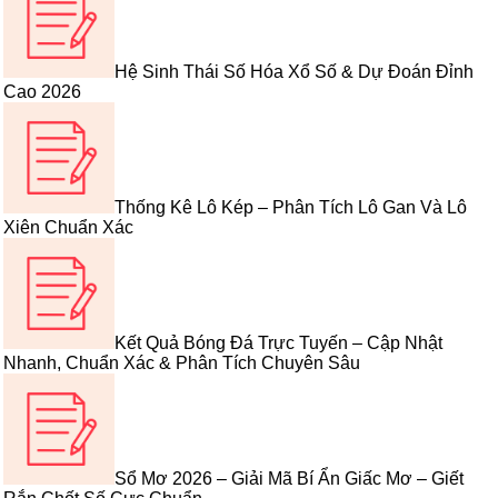
Hệ Sinh Thái Số Hóa Xổ Số & Dự Đoán Đỉnh
Cao 2026
Thống Kê Lô Kép – Phân Tích Lô Gan Và Lô
Xiên Chuẩn Xác
Kết Quả Bóng Đá Trực Tuyến – Cập Nhật
Nhanh, Chuẩn Xác & Phân Tích Chuyên Sâu
Sổ Mơ 2026 – Giải Mã Bí Ẩn Giấc Mơ – Giết