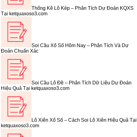
Thống Kê Lô Kép – Phân Tích Dự Đoán KQXS
Tại ketquaxoso3.com
Soi Cầu Xổ Số Hôm Nay – Phân Tích Và Dự
Đoán Chuẩn Xác
Soi Cầu Lô Đề – Phân Tích Dữ Liệu Dự Đoán
Hiệu Quả Tại ketquaxoso3.com
Lô Xiên Xổ Số – Cách Soi Lô Xiên Hiệu Quả Tại
ketquaxoso3.com