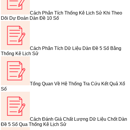
Cách Phân Tích Thống Kê Lịch Sử Khi Theo
Dõi Dự Đoán Dàn Đề 10 Số
Cách Phân Tích Dữ Liệu Dàn Đề 5 Số Bằng
Thống Kê Lịch Sử
Tổng Quan Về Hệ Thống Tra Cứu Kết Quả Xổ
Số
Cách Đánh Giá Chất Lượng Dữ Liệu Chốt Dàn
Đề 5 Số Qua Thống Kê Lịch Sử