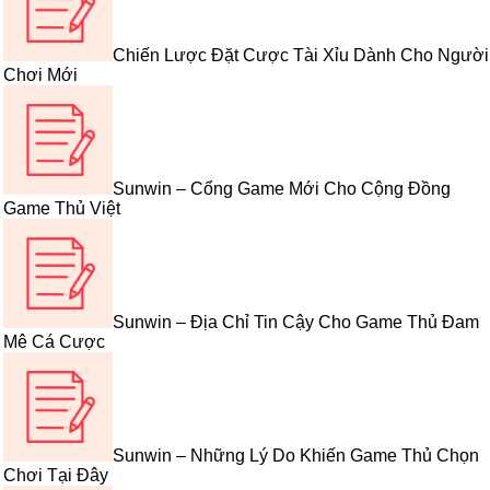
Chiến Lược Đặt Cược Tài Xỉu Dành Cho Người
Chơi Mới
Sunwin – Cổng Game Mới Cho Cộng Đồng
Game Thủ Việt
Sunwin – Địa Chỉ Tin Cậy Cho Game Thủ Đam
Mê Cá Cược
Sunwin – Những Lý Do Khiến Game Thủ Chọn
Chơi Tại Đây