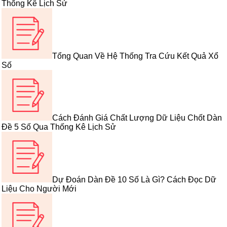
Thống Kê Lịch Sử
Tổng Quan Về Hệ Thống Tra Cứu Kết Quả Xổ
Số
Cách Đánh Giá Chất Lượng Dữ Liệu Chốt Dàn
Đề 5 Số Qua Thống Kê Lịch Sử
Dự Đoán Dàn Đề 10 Số Là Gì? Cách Đọc Dữ
Liệu Cho Người Mới