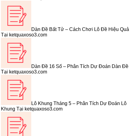
Dàn Đề Bất Tử – Cách Chơi Lô Đề Hiệu Quả
Tại ketquaxoso3.com
Dàn Đề 16 Số – Phân Tích Dự Đoán Dàn Đề
Tại ketquaxoso3.com
Lô Khung Tháng 5 – Phân Tích Dự Đoán Lô
Khung Tại ketquaxoso3.com