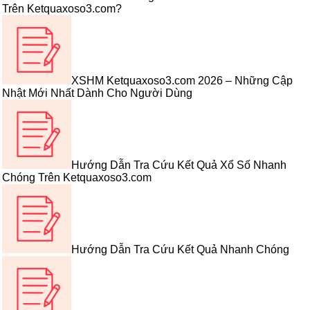
Trên Ketquaxoso3.com?
XSHM Ketquaxoso3.com 2026 – Những Cập
Nhật Mới Nhất Dành Cho Người Dùng
Hướng Dẫn Tra Cứu Kết Quả Xổ Số Nhanh
Chóng Trên Ketquaxoso3.com
Hướng Dẫn Tra Cứu Kết Quả Nhanh Chóng