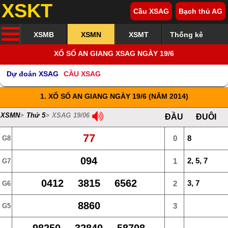
XSKT
Cầu XSAG
Bạch thủ AG
XSMB
XSMN
XSMT
Thống kê
XỔ SỐ AN GIANG XSAG NGÀY 19/6
Dự đoán XSAG
CẦU XSAG
1.
XỔ SỐ AN GIANG NGÀY 19/6
(NĂM 2014)
XSMN
>
Thứ 5
> XSAG 19/06
ĐẦU
ĐUÔI
77
0
8
G8
094
2, 5, 7
1
G7
0412 3815 6562
3, 7
2
G6
8860
3
G5