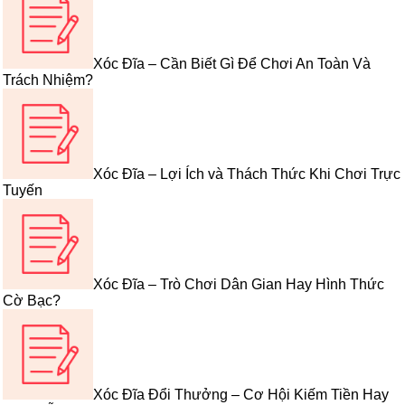
Xóc Đĩa – Cần Biết Gì Để Chơi An Toàn Và
Trách Nhiệm?
Xóc Đĩa – Lợi Ích và Thách Thức Khi Chơi Trực
Tuyến
Xóc Đĩa – Trò Chơi Dân Gian Hay Hình Thức
Cờ Bạc?
Xóc Đĩa Đổi Thưởng – Cơ Hội Kiếm Tiền Hay