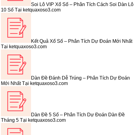
Soi Lô VIP Xổ Số – Phân Tích Cách Soi Dàn Lô
10 Số Tại ketquaxoso3.com
Kết Quả Xổ Số – Phân Tích Dự Đoán Mới Nhất
Tại ketquaxoso3.com
Dàn Đề Đánh Dễ Trúng – Phân Tích Dự Đoán
Mới Nhất Tại ketquaxoso3.com
Dàn Đề 5 Số – Phân Tích Dự Đoán Dàn Đề
Tháng 5 Tại ketquaxoso3.com