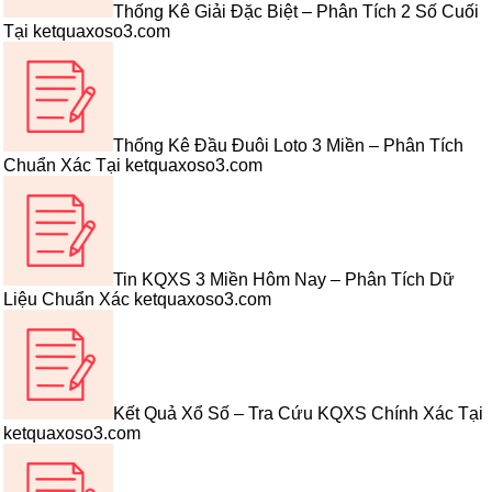
Thống Kê Giải Đặc Biệt – Phân Tích 2 Số Cuối
Tại ketquaxoso3.com
Thống Kê Đầu Đuôi Loto 3 Miền – Phân Tích
Chuẩn Xác Tại ketquaxoso3.com
Tin KQXS 3 Miền Hôm Nay – Phân Tích Dữ
Liệu Chuẩn Xác ketquaxoso3.com
Kết Quả Xổ Số – Tra Cứu KQXS Chính Xác Tại
ketquaxoso3.com