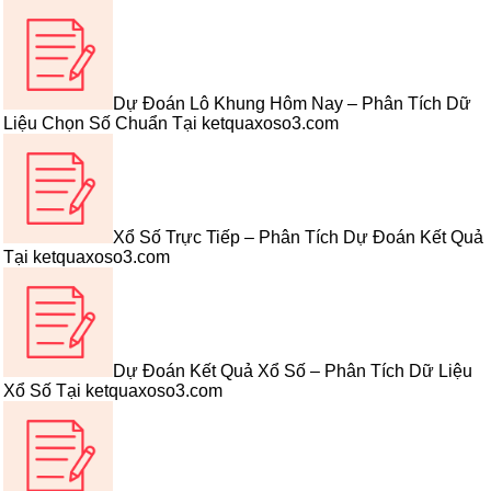
Dự Đoán Lô Khung Hôm Nay – Phân Tích Dữ
Liệu Chọn Số Chuẩn Tại ketquaxoso3.com
Xổ Số Trực Tiếp – Phân Tích Dự Đoán Kết Quả
Tại ketquaxoso3.com
Dự Đoán Kết Quả Xổ Số – Phân Tích Dữ Liệu
Xổ Số Tại ketquaxoso3.com