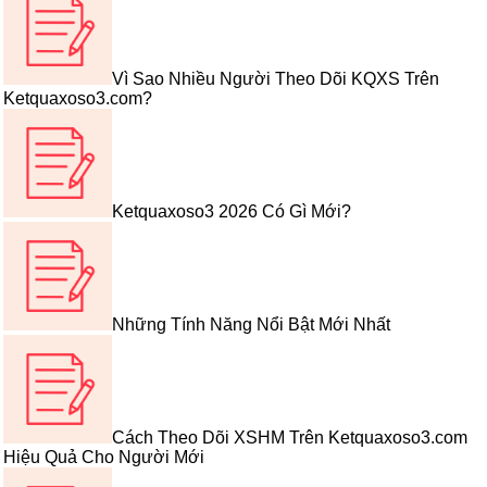
Vì Sao Nhiều Người Theo Dõi KQXS Trên
Ketquaxoso3.com?
Ketquaxoso3 2026 Có Gì Mới?
Những Tính Năng Nổi Bật Mới Nhất
Cách Theo Dõi XSHM Trên Ketquaxoso3.com
Hiệu Quả Cho Người Mới