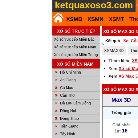
ketquaxoso3.com
XSMB
XSMN
XSMT
Th
XỔ SỐ TRỰC TIẾP
XỔ SỐ MAX 3D N
Xổ số trực tiếp Miền Bắc
Kết quả
Soi CẦ
Xổ số trực tiếp Miền Nam
XSMAX3D
Thứ
Xổ số trực tiếp Miền Trung
Tham khảo
XS
XỔ SỐ MIỀN NAM
Xem
Xổ số Ma
Hồ Chí Minh
Xem
XS Max 
An Giang
Cà Mau
XỔ SỐ MAX 3D
X
Cần Thơ
Max 3D
Đà Lạt- Lâm Đồng
Đồng Nai
Trúng giải
Đồng Tháp
Giải nhất
Tiền Giang
16
1tr:
Tây Ninh