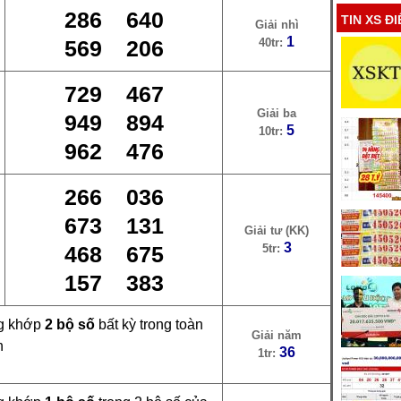
286 640
TIN XS Đ
Giải nhì
1
569 206
40tr:
729 467
Giải ba
949 894
5
10tr:
962 476
266 036
673 131
Giải tư (KK)
3
468 675
5tr:
157 383
g khớp
2 bộ số
bất kỳ trong toàn
Giải năm
n
36
1tr: