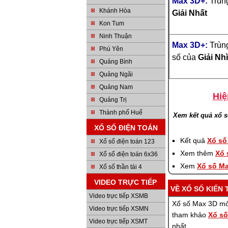
Max 3D+:
Trùn
Khánh Hòa
Giải Nhất
Kon Tum
Ninh Thuận
Max 3D+:
Trùn
Phú Yên
số của
Giải Nhì
Quảng Bình
Quảng Ngãi
Quảng Nam
Hiệ
Quảng Trị
Thành phố Huế
Xem kết quả xổ s
XỔ SỐ ĐIỆN TOÁN
Kết quả
Xổ số
Xổ số điện toán 123
Xem thêm
Xổ 
Xổ số điện toán 6x36
Xem
Xổ số M
Xổ số thần tài 4
VIDEO TRỰC TIẾP
VỀ
XỔ SỐ KIẾN 
Video trực tiếp XSMB
Xổ số Max 3D m
Video trực tiếp XSMN
tham khảo
Xổ số
Video trực tiếp XSMT
nhất.