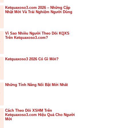
Ketquaxoso3.com 2026 – Những Cập
Nhật Mới Và Trải Nghiệm Người Dùng
Vì Sao Nhiều Người Theo Dõi KQXS
Trên Ketquaxoso3.com?
Ketquaxoso3 2026 Có Gì Mới?
Những Tính Năng Nổi Bật Mới Nhất
Cách Theo Dõi XSHM Trên
Ketquaxoso3.com Hiệu Quả Cho Người
Mới