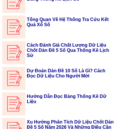
Tổng Quan Về Hệ Thống Tra Cứu Kết
Quả Xổ Số
Cách Đánh Giá Chất Lượng Dữ Liệu
Chốt Dàn Đề 5 Số Qua Thống Kê Lịch
Sử
Dự Đoán Dàn Đề 10 Số Là Gì? Cách
Đọc Dữ Liệu Cho Người Mới
Hướng Dẫn Đọc Bảng Thống Kê Dữ
Liệu
Xu Hướng Phân Tích Dữ Liệu Chốt Dàn
Đề 5 Số Năm 2026 Và Những Điều Cần