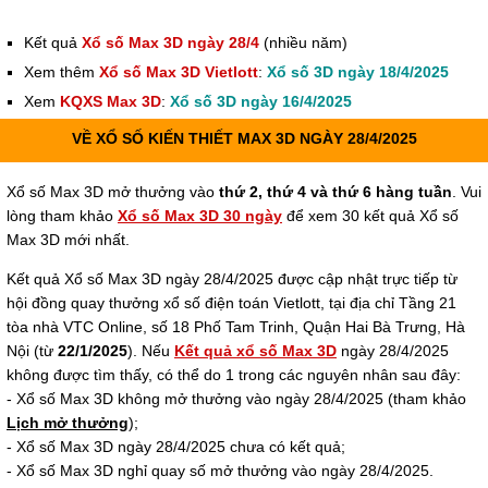
Kết quả
Xổ số Max 3D ngày 28/4
(nhiều năm)
Xem thêm
Xổ số Max 3D Vietlott
:
Xổ số 3D ngày 18/4/2025
Xem
KQXS Max 3D
:
Xổ số 3D ngày 16/4/2025
VỀ
XỔ SỐ KIẾN THIẾT MAX 3D
NGÀY 28/4/2025
Xổ số Max 3D mở thưởng vào
thứ 2, thứ 4 và thứ 6 hàng tuần
. Vui
lòng tham khảo
Xổ số Max 3D 30 ngày
để xem 30 kết quả Xổ số
Max 3D mới nhất.
Kết quả Xổ số Max 3D ngày 28/4/2025 được cập nhật trực tiếp từ
hội đồng quay thưởng xổ số điện toán Vietlott, tại địa chỉ Tầng 21
tòa nhà VTC Online, số 18 Phố Tam Trinh, Quận Hai Bà Trưng, Hà
Nội (từ
22/1/2025
). Nếu
Kết quả xổ số Max 3D
ngày 28/4/2025
không được tìm thấy, có thể do 1 trong các nguyên nhân sau đây:
- Xổ số Max 3D không mở thưởng vào ngày 28/4/2025 (tham khảo
Lịch mở thưởng
);
- Xổ số Max 3D ngày 28/4/2025 chưa có kết quả;
- Xổ số Max 3D nghỉ quay số mở thưởng vào ngày 28/4/2025.