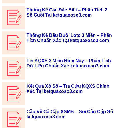
Thống Kê Giải Đặc Biệt – Phân Tích 2
Số Cuối Tại ketquaxoso3.com
Thống Kê Đầu Đuôi Loto 3 Miền – Phân
Tích Chuẩn Xác Tại ketquaxoso3.com
Tin KQXS 3 Miền Hôm Nay – Phân Tích
Dữ Liệu Chuẩn Xác ketquaxoso3.com
Kết Quả Xổ Số – Tra Cứu KQXS Chính
Xác Tại ketquaxoso3.com
Cầu Về Cả Cặp XSMB – Soi Cầu Cặp Số
ketquaxoso3.com