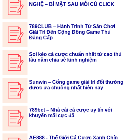
NGHỆ – BÍ MẬT SAU MỖI CÚ CLICK
789CLUB – Hành Trình Từ Sân Chơi
Giải Trí Đến Cộng Đồng Game Thủ
Đẳng Cấp
Soi kèo cá cược chuẩn nhất từ cao thủ
lâu năm chia sẻ kinh nghiệm
Sunwin – Cổng game giải trí đổi thưởng
được ưa chuộng nhất hiện nay
789bet – Nhà cái cá cược uy tín với
khuyến mãi cực đã
AE888 - Thế Giới Cá Cược Xanh Chín