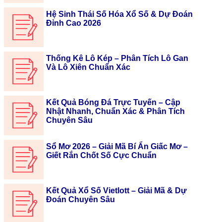
Hệ Sinh Thái Số Hóa Xổ Số & Dự Đoán
Đỉnh Cao 2026
Thống Kê Lô Kép – Phân Tích Lô Gan
Và Lô Xiên Chuẩn Xác
Kết Quả Bóng Đá Trực Tuyến – Cập
Nhật Nhanh, Chuẩn Xác & Phân Tích
Chuyên Sâu
Sổ Mơ 2026 – Giải Mã Bí Ẩn Giấc Mơ –
Giết Rắn Chốt Số Cực Chuẩn
Kết Quả Xổ Số Vietlott – Giải Mã & Dự
Đoán Chuyên Sâu