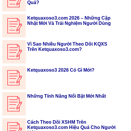
Quả?
Ketquaxoso3.com 2026 – Những Cập
Nhật Mới Và Trải Nghiệm Người Dùng
Vì Sao Nhiều Người Theo Dõi KQXS
Trên Ketquaxoso3.com?
Ketquaxoso3 2026 Có Gì Mới?
Những Tính Năng Nổi Bật Mới Nhất
Cách Theo Dõi XSHM Trên
Ketquaxoso3.com Hiệu Quả Cho Người