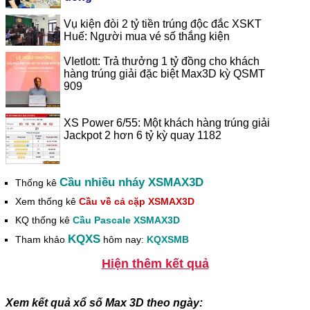
Vụ kiện đòi 2 tỷ tiền trúng độc đắc XSKT
Huế: Người mua vé số thắng kiện
VIetlott: Trả thưởng 1 tỷ đồng cho khách
hàng trúng giải đặc biệt Max3D kỳ QSMT
909
XS Power 6/55: Một khách hàng trúng giải
Jackpot 2 hơn 6 tỷ kỳ quay 1182
Cầu nhiều nháy XSMAX3D
Thống kê
Xem thống kê
Cầu về cả cặp XSMAX3D
KQ thống kê
Cầu Pascale XSMAX3D
KQXS
Tham khảo
hôm nay:
KQXSMB
Hiện thêm kết quả
Xem kết quả xổ số Max 3D theo ngày: