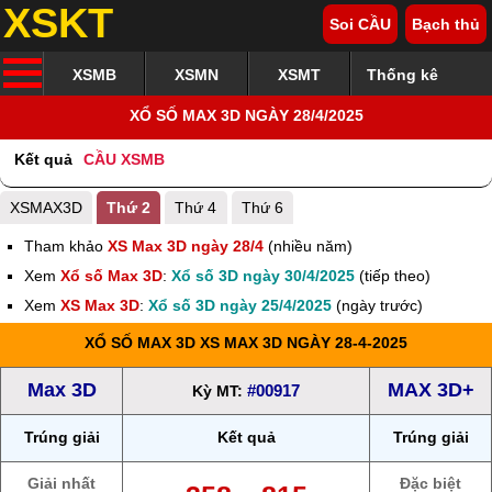
XSKT
Soi CẦU
Bạch thủ
XSMB
XSMN
XSMT
Thống kê
XỔ SỐ MAX 3D NGÀY 28/4/2025
Kết quả
CẦU XSMB
XSMAX3D
Thứ 2
Thứ 4
Thứ 6
Tham khảo
XS Max 3D ngày 28/4
(nhiều năm)
Xem
Xổ số Max 3D
:
Xổ số 3D ngày 30/4/2025
(tiếp theo)
Xem
XS Max 3D
:
Xổ số 3D ngày 25/4/2025
(ngày trước)
XỔ SỐ MAX 3D
XS MAX 3D NGÀY 28-4-2025
Max 3D
MAX 3D+
#00917
Kỳ MT:
Trúng giải
Kết quả
Trúng giải
Giải nhất
Đặc biệt