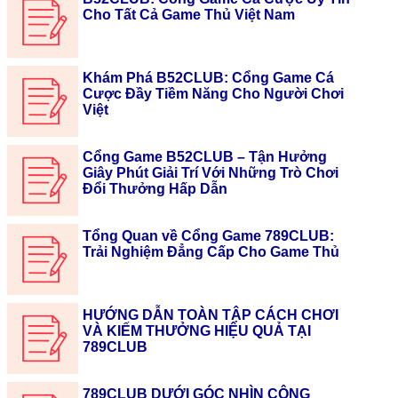
Cho Tất Cả Game Thủ Việt Nam
Khám Phá B52CLUB: Cổng Game Cá
Cược Đầy Tiềm Năng Cho Người Chơi
Việt
Cổng Game B52CLUB – Tận Hưởng
Giây Phút Giải Trí Với Những Trò Chơi
Đổi Thưởng Hấp Dẫn
Tổng Quan về Cổng Game 789CLUB:
Trải Nghiệm Đẳng Cấp Cho Game Thủ
HƯỚNG DẪN TOÀN TẬP CÁCH CHƠI
VÀ KIẾM THƯỞNG HIỆU QUẢ TẠI
789CLUB
789CLUB DƯỚI GÓC NHÌN CÔNG