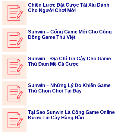
Chiến Lược Đặt Cược Tài Xỉu Dành
Cho Người Chơi Mới
Sunwin – Cổng Game Mới Cho Cộng
Đồng Game Thủ Việt
Sunwin – Địa Chỉ Tin Cậy Cho Game
Thủ Đam Mê Cá Cược
Sunwin – Những Lý Do Khiến Game
Thủ Chọn Chơi Tại Đây
Tại Sao Sunwin Là Cổng Game Online
Được Tin Cậy Hàng Đầu