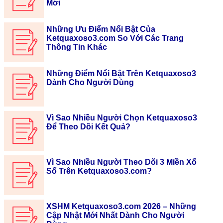
Mới
Những Ưu Điểm Nổi Bật Của
Ketquaxoso3.com So Với Các Trang
Thông Tin Khác
Những Điểm Nổi Bật Trên Ketquaxoso3
Dành Cho Người Dùng
Vì Sao Nhiều Người Chọn Ketquaxoso3
Để Theo Dõi Kết Quả?
Vì Sao Nhiều Người Theo Dõi 3 Miền Xổ
Số Trên Ketquaxoso3.com?
XSHM Ketquaxoso3.com 2026 – Những
Cập Nhật Mới Nhất Dành Cho Người