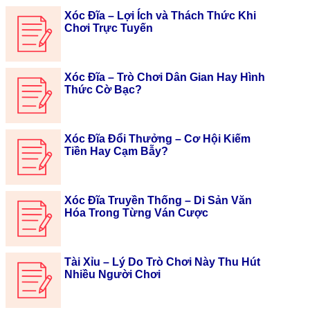
Xóc Đĩa – Lợi Ích và Thách Thức Khi
Chơi Trực Tuyến
Xóc Đĩa – Trò Chơi Dân Gian Hay Hình
Thức Cờ Bạc?
Xóc Đĩa Đổi Thưởng – Cơ Hội Kiếm
Tiền Hay Cạm Bẫy?
Xóc Đĩa Truyền Thống – Di Sản Văn
Hóa Trong Từng Ván Cược
Tài Xỉu – Lý Do Trò Chơi Này Thu Hút
Nhiều Người Chơi