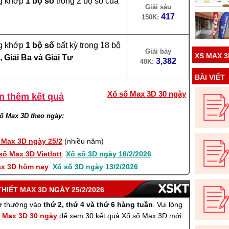
g khớp
1 bộ số
trong 2 bộ số của
Giải sáu
417
150K:
g khớp
1 bộ số
bất kỳ trong 18 bộ
Giải bảy
XS MAX 
, Giải Ba và Giải Tư
3,382
40K:
BÀI VIẾT
Xổ số Max 3D 30 ngày
n thêm kết quả
ố Max 3D theo ngày:
 Max 3D ngày 25/2
(nhiều năm)
số Max 3D Vietlott
:
Xổ số 3D ngày 16/2/2026
ax 3D hôm nay
:
Xổ số 3D ngày 13/2/2026
THIẾT MAX 3D
NGÀY 25/2/2026
ở thưởng vào
thứ 2, thứ 4 và thứ 6 hàng tuần
. Vui lòng
 Max 3D 30 ngày
để xem 30 kết quả Xổ số Max 3D mới