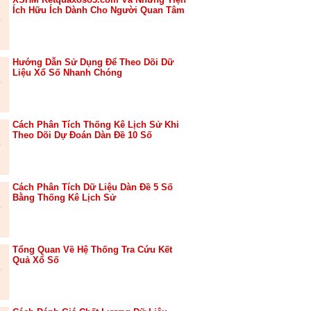
Ích Hữu Ích Dành Cho Người Quan Tâm
Hướng Dẫn Sử Dụng Để Theo Dõi Dữ
Liệu Xổ Số Nhanh Chóng
Cách Phân Tích Thống Kê Lịch Sử Khi
Theo Dõi Dự Đoán Dàn Đề 10 Số
Cách Phân Tích Dữ Liệu Dàn Đề 5 Số
Bằng Thống Kê Lịch Sử
Tổng Quan Về Hệ Thống Tra Cứu Kết
Quả Xổ Số