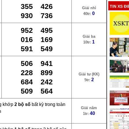
355 426
TIN XS Đ
Giải nhì
0
930 736
40tr:
952 495
Giải ba
016 169
1
10tr:
591 549
506 941
228 899
Giải tư (KK)
2
684 242
5tr:
509 564
g khớp
2 bộ số
bất kỳ trong toàn
Giải năm
n
40
1tr: