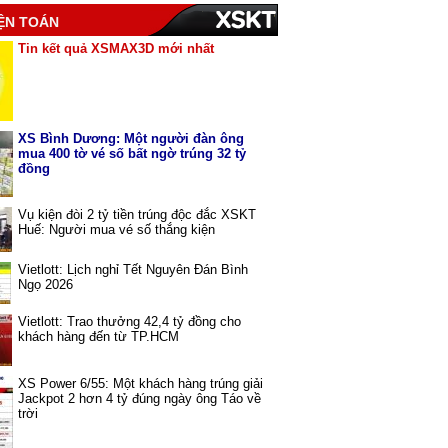
IỆN TOÁN
Tin kết quả XSMAX3D mới nhất
XS Bình Dương: Một người đàn ông
mua 400 tờ vé số bất ngờ trúng 32 tỷ
đồng
Vụ kiện đòi 2 tỷ tiền trúng độc đắc XSKT
Huế: Người mua vé số thắng kiện
Vietlott: Lịch nghỉ Tết Nguyên Đán Bình
Ngọ 2026
Vietlott: Trao thưởng 42,4 tỷ đồng cho
khách hàng đến từ TP.HCM
XS Power 6/55: Một khách hàng trúng giải
Jackpot 2 hơn 4 tỷ đúng ngày ông Táo về
trời