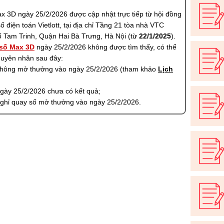
x 3D ngày 25/2/2026 được cập nhật trực tiếp từ hội đồng
 điện toán Vietlott, tại địa chỉ Tầng 21 tòa nhà VTC
ố Tam Trinh, Quận Hai Bà Trưng, Hà Nội (từ
22/1/2025
).
 số Max 3D
ngày 25/2/2026 không được tìm thấy, có thể
guyên nhân sau đây:
không mở thưởng vào ngày 25/2/2026 (tham khảo
Lịch
gày 25/2/2026 chưa có kết quả;
nghỉ quay số mở thưởng vào ngày 25/2/2026.